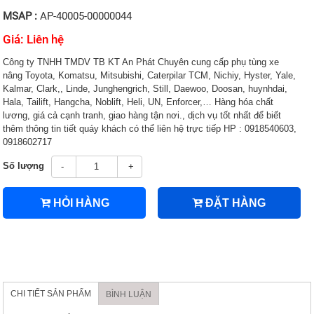
MSAP :
AP-40005-00000044
Giá: Liên hệ
Công ty TNHH TMDV TB KT An Phát Chuyên cung cấp phụ tùng xe
nâng Toyota, Komatsu, Mitsubishi, Caterpilar TCM, Nichiy, Hyster, Yale,
Kalmar, Clark,, Linde, Junghengrich, Still, Daewoo, Doosan, huynhdai,
Hala, Tailift, Hangcha, Noblift, Heli, UN, Enforcer,… Hàng hóa chất
lương, giá cả cạnh tranh, giao hàng tận nơi., dịch vụ tốt nhất để biết
thêm thông tin tiết quáy khách có thể liên hệ trực tiếp HP : 0918540603,
0918602717
Số lượng
-
+
HỎI HÀNG
ĐẶT HÀNG
CHI TIẾT SẢN PHẨM
BÌNH LUẬN