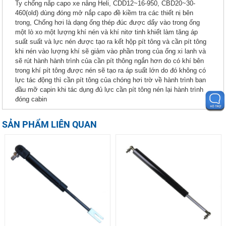
Ty chống nắp capo xe nâng Heli, CDD12~16-950, CBD20~30-
460(old) dùng đóng mở nắp capo đề kiềm tra các thiết nị bên
trong, Chống hơi là dạng ống thép đúc được dẩy vào trong ống
một lò xo một lượng khí nén và khí nitơ tinh khiết làm tăng áp
suất suất và lực nén được tạo ra kết hộp pít tông và cần pít tông
khi nén vào lượng khí sẽ giảm vào phần trong của ống xi lanh và
sẽ rút hành hành trình của cần pít thông ngắn hơn do có khí bên
trong khí pít tông được nén sẽ tạo ra áp suất lớn do đó không có
lực tác động thì cần pít tông của chóng hơi trờ về hành trình ban
đầu mỡ capin khi tác dụng đủ lực cần pít tông nén lại hành trình
đóng cabin
SẢN PHẨM LIÊN QUAN