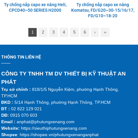
Ty chống nắp capo xe nâng Heli,
Ty chống nắp capo xe nâng
CPCD40~50 SERIES H2000
Komatsu, FD/G20~30-15/16/17,
FD/G10~18-20
1
2
3
4
5
6
›
››
THÔNG TIN LIÊN HỆ
CÔNG TY TNHH TM DV THIẾT BỊ KỸ THUẬT AN
PHÁT
Trụ sở chính :
818/1/5 Nguyễn Kiệm, phường Hạnh Thông,
TP.HCM
ĐKD :
5/14 Hạnh Thông, phường Hạnh Thông, TP.HCM
ĐT :
02 822 129 021
DĐ:
0915 070 603
Emai
l :
anphat@phutungxenang.com
Website:
https://sieuthiphutungxenang.com
Shopee
: https://shopee.vn/phutungxenanganphat