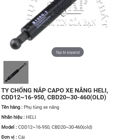
Tap to expand
TY CHỐNG NẮP CAPO XE NÂNG HELI,
CDD12~16-950, CBD20~30-460(OLD)
Tên hàng :
Phụ tùng xe nâng
Nhãn hiệu :
HELI
Model :
CDD12~16-950, CBD20~30-460(old)
Đơn vị :
Cái