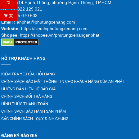
ĐKD :
5/14 Hạnh Thông, phường Hạnh Thông, TP.HCM
ĐT :
02 822 129 021
DĐ:
0915 070 603
(0)
Emai
l :
anphat@phutungxenang.com
Website:
https://sieuthiphutungxenang.com
Shopee
: https://shopee.vn/phutungxenanganphat
HỖ TRỢ KHÁCH HÀNG
KIỂM TRA YÊU CẦU HỎI HÀNG
CHÍNH SÁCH BẢO MẬT THÔNG TIN CHO KHÁCH HÀNG CỦA AN PHÁT
HƯỚNG DẪN LIÊN HỆ BÁO GIÁ
CHÍNH SÁCH ĐỔI TRẢ HÀNG
HÌNH THỨC THANH TOÁN
CHÍNH SÁCH BẢO HÀNH SẢN PHẨM
CÁC CHÍNH SÁCH - QUY ĐỊNH CHUNG
ĐĂNG KÝ BÁO GIÁ