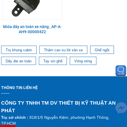
khóa dây an toàn xe nâng , AP-A-
AH9-00000422
Trụ khung cabin
Thảm cao su lót sàn xe
Ghế ngồi
Dây đai an toàn
Tay vịn ghế
Vòng oring
THÔNG TIN LIÊN HỆ
CÔNG TY TNHH TM DV THIẾT BỊ KỸ THUẬT AN
PHÁT
Trụ sở chính :
818/1/5 Nguyễn Kiệm, phường Hạnh Thông,
TP.HCM