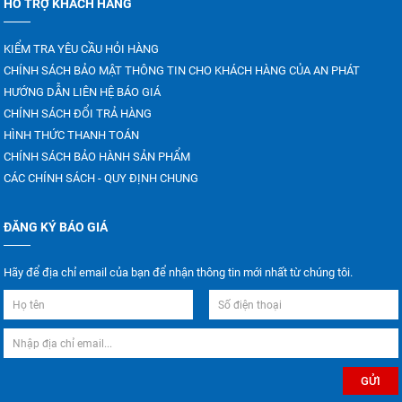
HỖ TRỢ KHÁCH HÀNG
KIỂM TRA YÊU CẦU HỎI HÀNG
CHÍNH SÁCH BẢO MẬT THÔNG TIN CHO KHÁCH HÀNG CỦA AN PHÁT
HƯỚNG DẪN LIÊN HỆ BÁO GIÁ
CHÍNH SÁCH ĐỔI TRẢ HÀNG
HÌNH THỨC THANH TOÁN
CHÍNH SÁCH BẢO HÀNH SẢN PHẨM
CÁC CHÍNH SÁCH - QUY ĐỊNH CHUNG
ĐĂNG KÝ BÁO GIÁ
Hãy để địa chỉ email của bạn để nhận thông tin mới nhất từ chúng tôi.