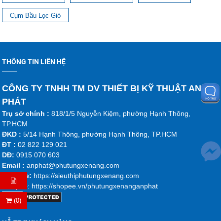
Cụm Bầu Lọc Gió
THÔNG TIN LIÊN HỆ
CÔNG TY TNHH TM DV THIẾT BỊ KỸ THUẬT AN
PHÁT
Trụ sở chính :
818/1/5 Nguyễn Kiệm, phường Hạnh Thông,
TP.HCM
ĐKD :
5/14 Hạnh Thông, phường Hạnh Thông, TP.HCM
ĐT :
02 822 129 021
DĐ:
0915 070 603
Emai
l :
anphat@phutungxenang.com
Website:
https://sieuthiphutungxenang.com
Shopee
: https://shopee.vn/phutungxenanganphat
(0)