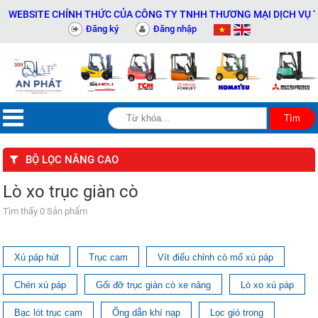
WEBSITE CHÍNH THỨC CỦA CÔNG TY TNHH THƯƠNG MẠI DỊCH VỤ THI
Đăng ký
Đăng nhập
BỘ LỌC NÂNG CAO
Lò xo trục giàn cò
Tìm thấy 0 Sản phẩm
Xú páp hút
Trục cam
Vít điểu chỉnh cò mổ xú páp
Chén xú páp
Gối đỡ trục giàn cò xe nâng
Lò xo xú páp
Bạc lót trục cam
Ống dẫn khí nạp
Lọc gió trong