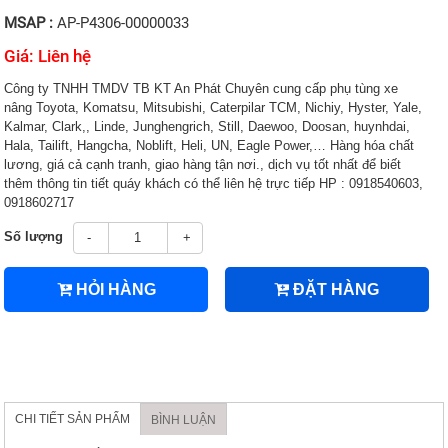
MSAP :
AP-P4306-00000033
Giá: Liên hệ
Công ty TNHH TMDV TB KT An Phát Chuyên cung cấp phụ tùng xe
nâng Toyota, Komatsu, Mitsubishi, Caterpilar TCM, Nichiy, Hyster, Yale,
Kalmar, Clark,, Linde, Junghengrich, Still, Daewoo, Doosan, huynhdai,
Hala, Tailift, Hangcha, Noblift, Heli, UN, Eagle Power,… Hàng hóa chất
lương, giá cả cạnh tranh, giao hàng tận nơi., dịch vụ tốt nhất để biết
thêm thông tin tiết quáy khách có thể liên hệ trực tiếp HP : 0918540603,
0918602717
Số lượng
-
+
HỎI HÀNG
ĐẶT HÀNG
CHI TIẾT SẢN PHẨM
BÌNH LUẬN