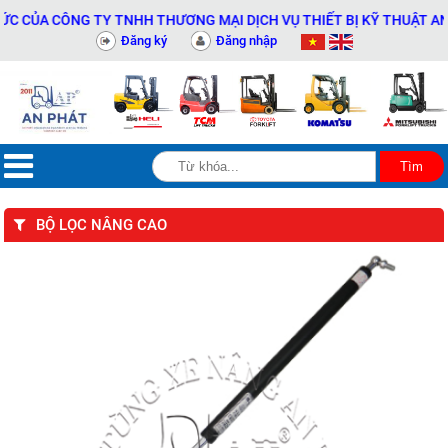
CỦA CÔNG TY TNHH THƯƠNG MẠI DỊCH VỤ THIẾT BỊ KỸ THUẬT AN PH
Đăng ký
Đăng nhập
BỘ LỌC NÂNG CAO