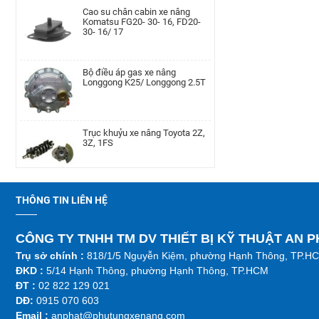
Cao su chân cabin xe nâng
Komatsu FG20- 30- 16, FD20-
30- 16/ 17
Lọc nhớt xe nâng Nissan TD27,
TD42, QD32|AP-A-152-
00002077
Bộ điều áp gas xe nâng
Longgong K25/ Longgong 2.5T
Cụm bầu lọc gió xe nâng Teu
TEU/FD20-30/490
Trục khuỷu xe nâng Toyota 2Z,
3Z, 1FS
Cam xoay xe nâng TEU FD20-35
LH | AP-F36A4-00002010
Lọc nhớt xe nâng TCM TD27,
TD42, QD32
THÔNG TIN LIÊN HỆ
Bánh răng trục chân thắng xe
nâng Linde, 115-02/03, 336-
CÔNG TY TNHH TM DV THIẾT BỊ KỸ THUẬT AN 
02/03, 350, 386, 391, 392, 393,
Kim phun xe nâng Hyundai
394, 396
Trụ sở chính :
818/1/5 Nguyễn Kiệm, phường Hạnh Thông, TP.H
D4BB,4LB1
ĐKD :
5/14 Hạnh Thông, phường Hạnh Thông, TP.HCM
Trụ khung cabin xe nâng Tcm,
ĐT :
02 822 129 021
FD20~30T3CD/CS-A
DĐ:
0915 070 603
Bánh đà xe nâng TCM H20-2/
Emai
l :
anphat@phutungxenang.com
FG20-30N5, C6 MTM