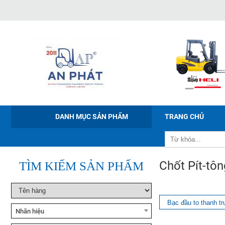
WE
Xe nâng tay điện Noblelift
PWB-150/200/300
DANH MỤC SẢN PHẨM
TRANG CHỦ
Xe nâng điện ngồi lái Noblelift
CPD20-38
Chốt Pít-tôn
TÌM KIẾM SẢN PHẨM
Xe nâng bán tự động Noblelift
ESFH10
Bạc đầu to thanh tr
Nhãn hiệu