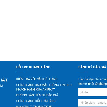
HỖ TRỢ KHÁCH HÀNG
ĐĂNG KÝ BÁO GIÁ
KIỂM TRA YÊU CẦU HỎI HÀNG
Hãy để địa chỉ emai
PHÁT
tin mới nhất từ chúng 
CHÍNH SÁCH BẢO MẬT THÔNG TIN CHO
CM
KHÁCH HÀNG CỦA AN PHÁT
HƯỚNG DẪN LIÊN HỆ BÁO GIÁ
CHÍNH SÁCH ĐỔI TRẢ HÀNG
HÌNH THỨC THANH TOÁN