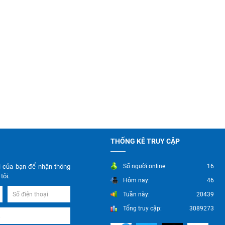
THỐNG KÊ TRUY CẬP
l của bạn để nhận thông
Số người online:
16
tôi.
Hôm nay:
46
Tuần này:
20439
Tổng truy cập:
3089273