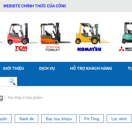
BSITE CHÍNH THỨC CỦA CÔNG TY TNHH THƯƠNG MẠI DỊCH VỤ THIẾT 
GIỚI THIỆU
DỊCH VỤ
HỖ TRỢ KHÁCH HÀNG
T
g
Tìm thấy 0 Sản phẩm
uyền
Bánh đà
Bạc trục khuỷu
Pít-Tông
Lọc nhớt