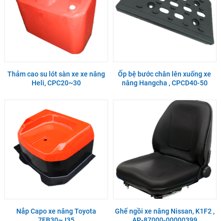
Thảm cao su lót sàn xe xe nâng
Ốp bệ bước chân lên xuống xe
Heli, CPC20~30
nâng Hangcha , CPCD40-50
Nắp Capo xe nâng Toyota
Ghế ngồi xe nâng Nissan, K1F2 ,
7FB30~J35
AP-87000-00000399