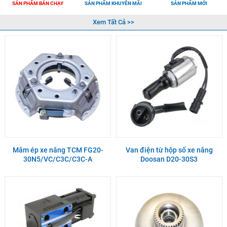
SẢN PHẨM BÁN CHẠY
SẢN PHẨM KHUYỄN MÃI
SẢN PHẨM MỚI
Xem Tất Cả >>
Mâm ép xe nâng TCM FG20-
Van điện từ hộp số xe nâng
30N5/VC/C3C/C3C-A
Doosan D20-30S3