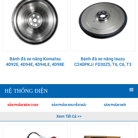
Bánh đà xe nâng Komatsu
Bánh đà xe nâng Isuzu
4D92E, 4D94E, 4D94LE, 4D98E
C240PKJ/ FD30Z5, T6, C6, T3
HỆ THỐNG ĐIỆN
SẢN PHẨM BÁN CHẠY
SẢN PHẨM KHUYỄN MÃI
SẢN PHẨM MỚI
Xem Tất Cả >>