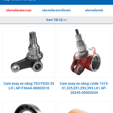
SẢN PHẨM BÁN CHẠY
SẢN PHẨM KHUYỄN MÃI
SẢN PHẨM MỚI
Xem Tất Cả >>
Cam xoay xe nâng TEU FD20-35
Cam xoay xe nâng Linde 1313-
LH | AP-F36A4-00002010
01,325,351,392,393 LH | AP-
30245-00002034