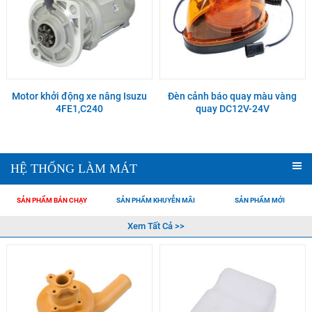
Motor khởi động xe nâng Isuzu
Đèn cảnh báo quay màu vàng
4FE1,C240
quay DC12V-24V
HỆ THỐNG LÀM MÁT
SẢN PHẨM BÁN CHẠY
SẢN PHẨM KHUYỄN MÃI
SẢN PHẨM MỚI
Xem Tất Cả >>