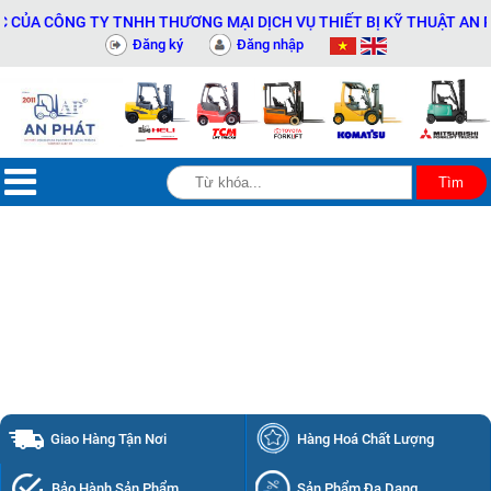
H THƯƠNG MẠI DỊCH VỤ THIẾT BỊ KỸ THUẬT AN PHÁT - 0311414081
Đăng ký
Đăng nhập
Giao Hàng Tận Nơi
Hàng Hoá Chất Lượng
Bảo Hành Sản Phẩm
Sản Phẩm Đa Dạng