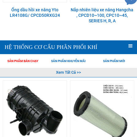
Ống dầu hồi xe nâng Yto
Nắp nhiên liệu xe nâng Hangcha
LR4108G/ CPCD50RXG24
, CPCD10~100, CPC10~45,
SERIES H, R, A
HỆ THỐNG CƠ CẤU PHÂN PHỐI KHÍ
SẢN PHẨM BÁN CHẠY
SẢN PHẨM KHUYỄN MÃI
SẢN PHẨM MỚI
Xem Tất Cả >>