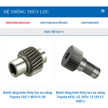
HỆ THỐNG THỦY LỰC
SẢN PHẨM BÁN CHẠY
SẢN PHẨM KHUYỄN MÃI
SẢN PHẨM MỚI
Xem Tất Cả >>
Bánh răng bơm thủy lực xe nâng
Bánh răng bơm thủy lực xe nâng
Toyota 1DZ 7-8FD10-30
Toyota 6FD/ 2Z, 5FD/ 1Z (9312-
9401)