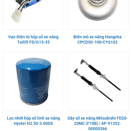
Van điện từ hộp số xe nâng
Biến mô xe nâng Hangcha
Tailift FD/G15-35
CPCD50-100/CY6102
Lọc nhớt hộp số tinh xe nâng
Dây số xe nâng Mitsubishi FD20-
Hyster H2.50-3.00DX
25MC (F18B) | AP-91352-
00000266