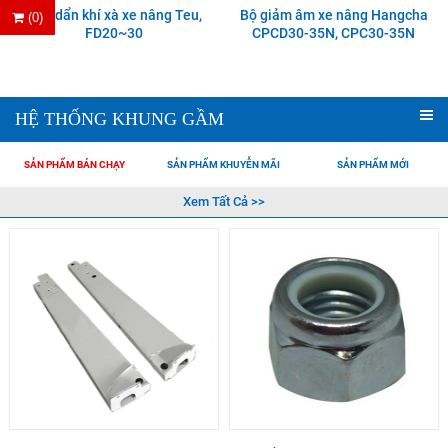
Ống dẩn khí xà xe nâng Teu,
Bộ giảm âm xe nâng Hangcha
(0)
FD20~30
CPCD30-35N, CPC30-35N
HỆ THỐNG KHUNG GẦM
SẢN PHẨM BÁN CHẠY
SẢN PHẨM KHUYỄN MÃI
SẢN PHẨM MỚI
Xem Tất Cả >>