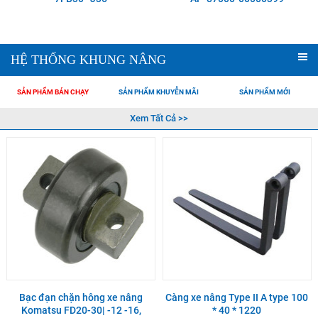
HỆ THỐNG KHUNG NÂNG
SẢN PHẨM BÁN CHẠY
SẢN PHẨM KHUYỄN MÃI
SẢN PHẨM MỚI
Xem Tất Cả >>
Bạc đạn chặn hông xe nâng
Càng xe nâng Type II A type 100
Komatsu FD20-30| -12 -16,
* 40 * 1220