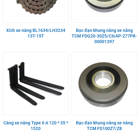
Xích xe nâng BL1634/LH3234
Bạc đạn khung nâng xe nâng
13T-15T
TCM FDG20-30Z5/C6|AP-277P8-
00001397
Càng xe nâng Type II A 120 * 35 *
Bạc đạn khung nâng xe nâng
1520
TCM FD100Z7/Z8