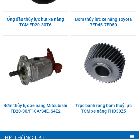
Ống dầu thủy lực hút xe nâng
Bơm thủy lực xe nâng Toyota
TCM FD20-30T6
7FD45-7FD50
Bơm thủy lực xe nâng Mitsubishi
Trục bánh răng bơm thuỷ lực
FD20-30/F18A/S4E, S4E2
TCM xe nâng FHD30Z5
HỆ THỐNG LÁI