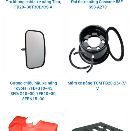
Trụ khung cabin xe nâng Tcm,
Đai ốc xe nâng Cascade 55F-
FD20~30T3CD/CS-A
SSS-A270
Gương chiếu hậu xe nâng
Mâm xe nâng TCM FB20-25/-7/-
Toyota, 7FD/G10~45,
V
8FD/G10~30, 7FB10~30,
8FBN15~30