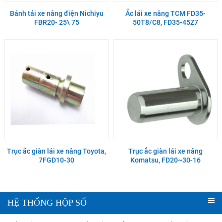
Bánh tải xe nâng điện Nichiyu
Ắc lái xe nâng TCM FD35-
FBR20- 25\ 75
50T8/C8, FD35-45Z7
Trục ắc giàn lái xe nâng Toyota,
Trục ắc giàn lái xe nâng
7FGD10-30
Komatsu, FD20~30-16
HỆ THỐNG HỘP SỐ