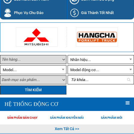
Phục Vụ Chu Đáo
Giá Thành Tốt Nhất
Nhãn hiệu...
Model...
Model động cơ...
TÌM KIẾM
HỆ THỐNG ĐỘNG CƠ
SẢN PHẨM BÁN CHẠY
SẢN PHẨM KHUYỄN MÃI
SẢN PHẨM MỚI
Xem Tất Cả >>