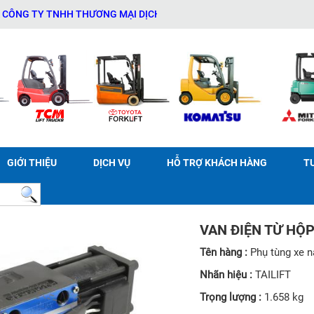
Y TNHH THƯƠNG MẠI DỊCH VỤ THIẾT BỊ KỸ THUẬT AN PHÁT - 03114
GIỚI THIỆU
DỊCH VỤ
HỖ TRỢ KHÁCH HÀNG
T
VAN ĐIỆN TỪ HỘP
Tên hàng :
Phụ tùng xe 
Nhãn hiệu :
TAILIFT
Trọng lượng :
1.658 kg