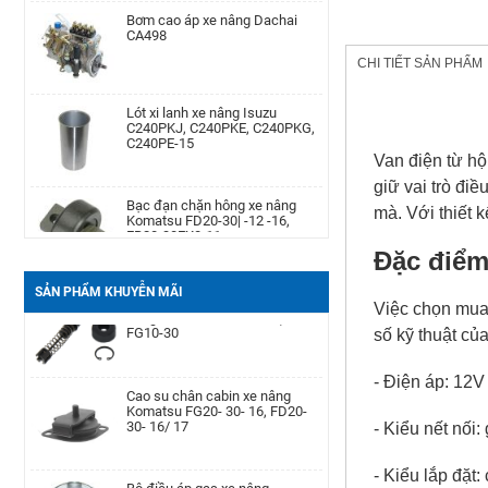
Bơm cao áp xe nâng Dachai
Phớt may ơ bánh trước xe nâng
CA498
Komatsu Kom. FD20-
30/-11/-12/-14/-15/-16/-17,FG20-
30/-11/-12/-14/-15/-
CHI TIẾT SẢN PHẨM
Lót xi lanh xe nâng Isuzu
Cảm biến lọc dầu xe nâng TCM
C240PKJ, C240PKE, C240PKG,
TD27, QD32
C240PE-15
Van điện từ hộ
giữ vai trò đi
Bạc đạn chặn hông xe nâng
Bình dầu thắng xe nâng TCM
Komatsu FD20-30| -12 -16,
FD20-30Z5, FD10-18T12, FG10-
mà. Với thiết 
FB20-30EX8-11
18T12, FG20-30N5
Đặc điểm
Càng xe nâng Type II A type
Bộ ruột xi lanh ly hợp chính xe
SẢN PHẨM KHUYỄN MÃI
100 * 40 * 1220
nâng Mitsubishi FD10-30),
Việc chọn mua 
FG10-30
số kỹ thuật củ
Bình ắc quy xe nâng TCM FB30-
Cao su chân cabin xe nâng
- Điện áp: 12V
7 TEU FB30
Komatsu FG20- 30- 16, FD20-
30- 16/ 17
- Kiểu nết nối:
Lọc nhớt xe nâng Nissan TD27,
Bộ điều áp gas xe nâng
- Kiểu lắp đặt:
TD42, QD32|AP-A-152-
Longgong K25/ Longgong 2.5T