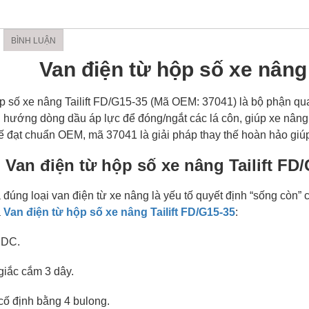
BÌNH LUẬN
Van điện từ hộp số xe nâng 
p số xe nâng Tailift FD/G15-35 (Mã OEM: 37041) là bộ phận qua
ều hướng dòng dầu áp lực để đóng/ngắt các lá côn, giúp xe nâng 
kế đạt chuẩn OEM, mã 37041 là giải pháp thay thế hoàn hảo giú
 Van điện từ hộp số xe nâng Tailift FD
đúng loại van điện từ xe nâng là yếu tố quyết định “sống còn” 
a
Van điện từ hộp số xe nâng Tailift FD/G15-35
:
 DC.
 giắc cắm 3 dây.
 cố định bằng 4 bulong.