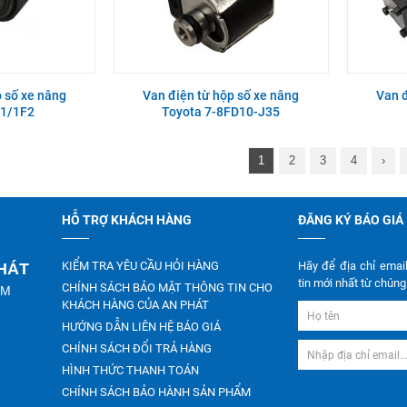
p số xe nâng
Van điện từ hộp số xe nâng
Van đ
F1/1F2
Toyota 7-8FD10-J35
1
2
3
4
›
HỖ TRỢ KHÁCH HÀNG
ĐĂNG KÝ BÁO GIÁ
KIỂM TRA YÊU CẦU HỎI HÀNG
Hãy để địa chỉ emai
PHÁT
tin mới nhất từ chúng 
CHÍNH SÁCH BẢO MẬT THÔNG TIN CHO
CM
KHÁCH HÀNG CỦA AN PHÁT
HƯỚNG DẪN LIÊN HỆ BÁO GIÁ
4TNV94/4TNV98
CHÍNH SÁCH ĐỔI TRẢ HÀNG
HÌNH THỨC THANH TOÁN
CHÍNH SÁCH BẢO HÀNH SẢN PHẨM