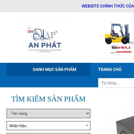
WEBSITE CHÍNH THỨC CỦA CÔNG T
Xe nâng tay điện Noblelift
PWB-150/200/300
Xe nâng điện ngồi lái Noblelift
CPD20-38
DANH MỤC SẢN PHẨM
TRANG CHỦ
Xe nâng bán tự động Noblelift
ESFH10
TÌM KIẾM SẢN PHẨM
Xe nâng tay cao Noblelift
SFH10/15
Nhãn hiệu