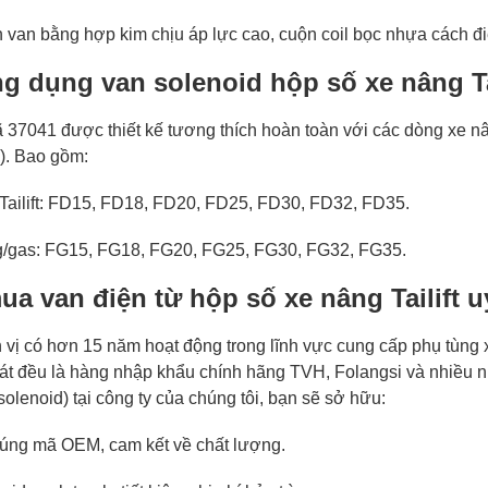
ân van bằng hợp kim chịu áp lực cao, cuộn coil bọc nhựa cách đi
g dụng van solenoid hộp số xe nâng Ta
 37041 được thiết kế tương thích hoàn toàn với các dòng xe nâ
n). Bao gồm:
 Tailift: FD15, FD18, FD20, FD25, FD30, FD32, FD35.
g/gas: FG15, FG18, FG20, FG25, FG30, FG32, FG35.
ua van điện từ hộp số xe nâng Tailift uy
 vị có hơn 15 năm hoạt động trong lĩnh vực cung cấp phụ tùng 
hát đều là hàng nhập khẩu chính hãng TVH, Folangsi và nhiều 
olenoid) tại công ty của chúng tôi, bạn sẽ sở hữu:
đúng mã OEM, cam kết về chất lượng.