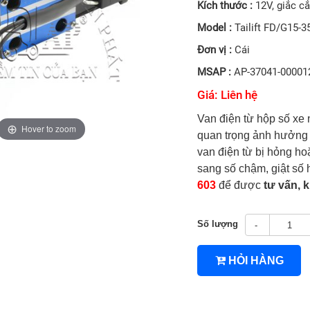
Kích thước :
12V, giắc c
Model :
Tailift FD/G15-3
Đơn vị :
Cái
MSAP :
AP-37041-00001
Giá: Liên hệ
Van điện từ hộp số xe
Hover to zoom
quan trọng ảnh hưởng 
van điện từ bị hỏng ho
4TNV94/4TNV98
sang số chậm, giật số 
603
để được
tư vấn, 
Số lượng
-
HỎI HÀNG