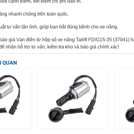
oid cạnh tranh, tiết kiệm chi phí bảo trì.
hàng nhanh chóng trên toàn quốc.
huật tư vấn tận tình, giúp bạn bắt đúng bệnh cho xe nâng.
áo giá Van điện từ hộp số xe nâng Tailift FD/G15-35 (37041) ha
để nhận hỗ trợ tư vấn, kiểm tra kho và báo giá chính xác!
N QUAN