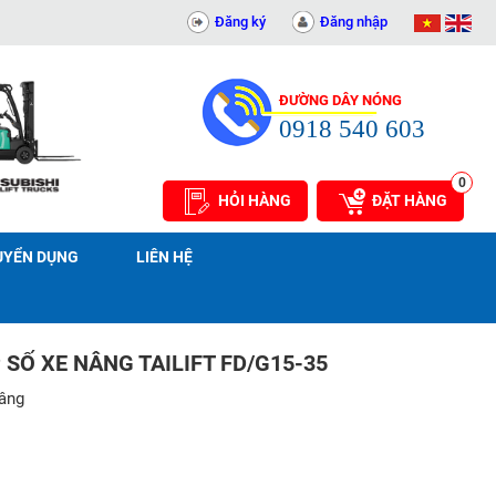
14081
Đăng ký
Đăng nhập
ĐƯỜNG DÂY NÓNG
0918 540 603
0
HỎI HÀNG
ĐẶT HÀNG
UYỂN DỤNG
LIÊN HỆ
 SỐ XE NÂNG TAILIFT FD/G15-35
nâng