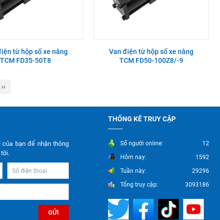
iện từ hộp số xe nâng
Van điện từ hộp số xe nâng
TCM FD35-50T8
TCM FD50-100Z8/-9
››
THỐNG KÊ TRUY CẬP
l của bạn để nhận thông
Số người online:
12
tôi.
Hôm nay:
1592
Tuần này:
29296
Tổng truy cập:
3093186