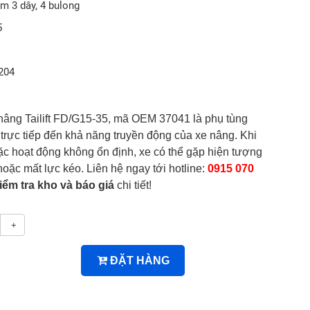
ắm 3 dây, 4 bulong
5
204
 nâng Tailift FD/G15-35, mã OEM 37041 là phụ tùng
trực tiếp đến khả năng truyền động của xe nâng. Khi
ặc hoạt động không ổn định, xe có thể gặp hiện tượng
hoặc mất lực kéo. Liên hệ ngay tới hotline:
0915 070
kiểm tra kho và báo giá
chi tiết!
+
ĐẶT HÀNG