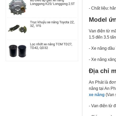
00002077
- Chất liệu: h
Cụm bầu lọc gió xe nâng Teu
Trục khuỷu xe nâng Toyota 2Z,
Model ứn
TEU/FD20-30/490
3Z, 1FS
Van điện từ mã
1.5 đến 3.5 tấ
Cam xoay xe nâng TEU FD20-35
Lọc nhớt xe nâng TCM TD27,
LH | AP-F36A4-00002010
TD42, QD32
- Xe nâng dầu
- Xe nâng xăn
Bánh răng trục chân thắng xe
Kim phun xe nâng Hyundai
nâng Linde, 115-02/03, 336-
D4BB,4LB1
02/03, 350, 386, 391, 392, 393,
Địa chỉ m
394, 396
An Phát là đơn
Trụ khung cabin xe nâng Tcm,
Bánh đà xe nâng TCM H20-2/
FD20~30T3CD/CS-A
FG20-30N5, C6 MTM
nâng tại An P
xe nâng
(Van s
Xe nâng điện đứng lái Noblelift
- Van điện từ 
Công tắc đèn xe nâng Heli
RT15-20-25ST2
H2000 series CPC10-
35,CPCD10-35,CPQ10-