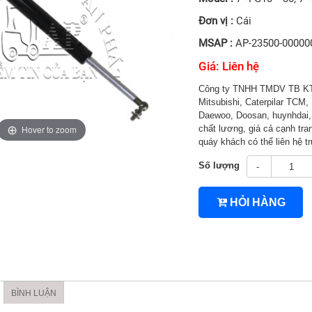
Đơn vị :
Cái
MSAP :
AP-23500-00000
Giá: Liên hệ
Công ty TNHH TMDV TB KT 
Mitsubishi, Caterpilar TCM, 
Daewoo, Doosan, huynhdai, H
Hover to zoom
chất lương, giá cả cạnh tran
quáy khách có thể liên hệ 
Số lượng
-
4TNV94/4TNV98
HỎI HÀNG
BÌNH LUẬN