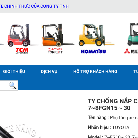
NH THỨC CỦA CÔNG TY TNHH THƯƠNG MẠI DỊCH VỤ THIẾT BỊ KỸ THU
GIỚI THIỆU
DỊCH VỤ
HỖ TRỢ KHÁCH HÀNG
T
TY CHỐNG NẮP C
7~8FGN15～30
Tên hàng :
Phụ tùng xe 
Nhãn hiệu :
TOYOTA
Model :
7~FG10～30, 7