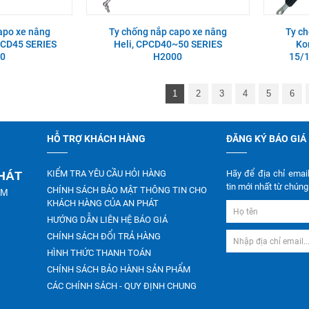
apo xe nâng
Ty chống nắp capo xe nâng
Ty c
PCD45 SERIES
Heli, CPCD40~50 SERIES
Ko
0
H2000
15/
1
2
3
4
5
6
HỖ TRỢ KHÁCH HÀNG
ĐĂNG KÝ BÁO GIÁ
KIỂM TRA YÊU CẦU HỎI HÀNG
Hãy để địa chỉ emai
PHÁT
tin mới nhất từ chúng 
CHÍNH SÁCH BẢO MẬT THÔNG TIN CHO
CM
KHÁCH HÀNG CỦA AN PHÁT
HƯỚNG DẪN LIÊN HỆ BÁO GIÁ
CHÍNH SÁCH ĐỔI TRẢ HÀNG
HÌNH THỨC THANH TOÁN
CHÍNH SÁCH BẢO HÀNH SẢN PHẨM
CÁC CHÍNH SÁCH - QUY ĐỊNH CHUNG