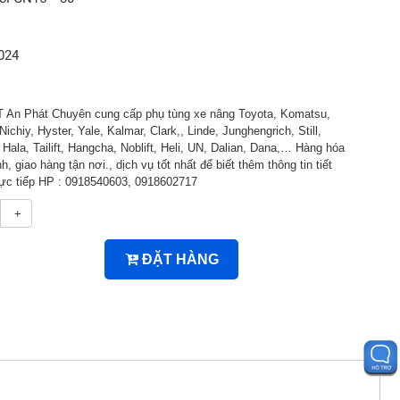
024
An Phát Chuyên cung cấp phụ tùng xe nâng Toyota, Komatsu,
Nichiy, Hyster, Yale, Kalmar, Clark,, Linde, Junghengrich, Still,
ala, Tailift, Hangcha, Noblift, Heli, UN, Dalian, Dana,… Hàng hóa
h, giao hàng tận nơi., dịch vụ tốt nhất để biết thêm thông tin tiết
trực tiếp HP : 0918540603, 0918602717
+
ĐẶT HÀNG