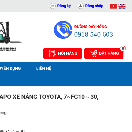
ẬT AN PHÁT - 0311414081
Đăng ký
Đăng nhập
ĐƯỜNG DÂY NÓNG
0918 540 603
0
HỎI HÀNG
ĐẶT HÀNG
UYỂN DỤNG
LIÊN HỆ
APO XE NÂNG TOYOTA, 7~FG10～30,
nâng
~8FGN15～30