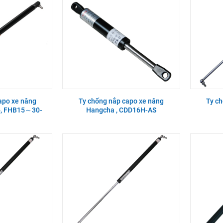
apo xe nâng
Ty chống nắp capo xe nâng
Ty c
6, FHB15～30-
Hangcha , CDD16H-AS