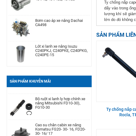
Ty chống nắp cap
dẩy vào trong ống
lượng khí sẽ giảm
Bơm cao áp xe nâng Dachai
Phớt may ơ bánh trước xe nâng
lớn do đó không c
CA498
Komatsu Kom. FD20-
30/-11/-12/-14/-15/-16/-17,FG20-
30/-11/-12/-14/-15/-
SẢN PHẨM LIÊ
Lót xi lanh xe nâng Isuzu
Cảm biến lọc dầu xe nâng TCM
C240PKJ, C240PKE, C240PKG,
TD27, QD32
C240PE-15
Bạc đạn chặn hông xe nâng
Bình dầu thắng xe nâng TCM
Komatsu FD20-30| -12 -16,
FD20-30Z5, FD10-18T12, FG10-
FB20-30EX8-11
18T12, FG20-30N5
SẢN PHẨM KHUYỄN MÃI
Càng xe nâng Type II A type
Bộ ruột xi lanh ly hợp chính xe
100 * 40 * 1220
nâng Mitsubishi FD10-30),
FG10-30
Ty chống nắp c
Rocla, 
Bình ắc quy xe nâng TCM FB30-
Cao su chân cabin xe nâng
7 TEU FB30
Komatsu FG20- 30- 16, FD20-
30- 16/ 17