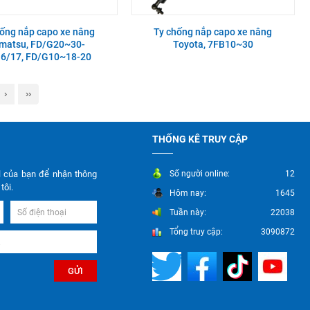
hống nắp capo xe nâng
Ty chống nắp capo xe nâng
matsu, FD/G20~30-
Toyota, 7FB10~30
16/17, FD/G10~18-20
›
››
THỐNG KÊ TRUY CẬP
l của bạn để nhận thông
Số người online:
12
tôi.
Hôm nay:
1645
Tuần này:
22038
Tổng truy cập:
3090872