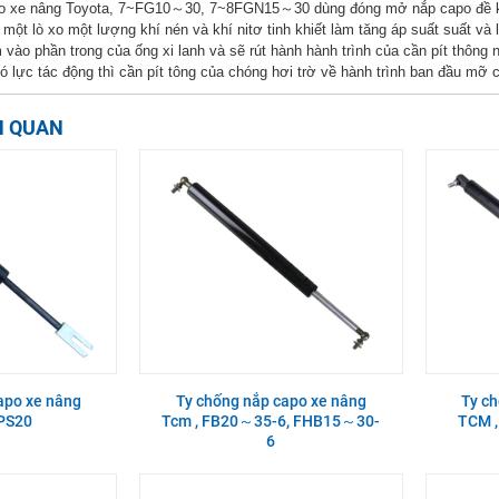
o xe nâng Toyota, 7~FG10～30, 7~8FGN15～30 dùng đóng mở nắp capo đề kiềm 
 một lò xo một lượng khí nén và khí nitơ tinh khiết làm tăng áp suất suất và 
 vào phần trong của ống xi lanh và sẽ rút hành hành trình của cần pít thông 
ó lực tác động thì cần pít tông của chóng hơi trờ về hành trình ban đầu mỡ ca
N QUAN
apo xe nâng
Ty chống nắp capo xe nâng
Ty c
TPS20
Tcm , FB20～35-6, FHB15～30-
TCM 
6