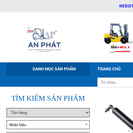
WEBSITE CHÍ
Xe nâng tay điện Noblelift
PWB-150/200/300
DANH MỤC SẢN PHẨM
TRANG CHỦ
Xe nâng điện ngồi lái Noblelift
CPD20-38
TÌM KIẾM SẢN PHẨM
Xe nâng bán tự động Noblelift
ESFH10
Nhãn hiệu
Xe nâng tay cao Noblelift