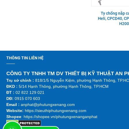
Xe nâng điện đứng lái Noblelift
Công tắc đèn xe nâng Heli
RT15-20-25ST2
H2000 series CPC10-
35,CPCD10-35,CPQ10-
Ty chống nắp c
35,CPQD10-35
Heli, CPCD40, C
H200
Bạc đầu to thanh truyền xe
Ống dầu hồi xe nâng Xinchai
nâng Isuzu 4LB1 STD
490BPG, 495BPG, 498BPG
Càng xe nâng Type II A type
Nắp xi lanh xe nâng Isuzu
100 * 40 * 1220 (phù hợp 1.5-
C240PKJ
THÔNG TIN LIÊN HỆ
2T)
CÔNG TY TNHH TM DV THIẾT BỊ KỸ THUẬT AN 
Mâm ép xe nâng TCM FG20-
Nắp xi lanh xe nâng Isuzu
Trụ sở chính :
818/1/5 Nguyễn Kiệm, phường Hạnh Thông, TP.H
30N5/VC/C3C/C3C-A
C240PKJ | AP-Z-5-1-00003780
ĐKD :
5/14 Hạnh Thông, phường Hạnh Thông, TP.HCM
ĐT :
02 822 129 021
DĐ:
0915 070 603
Trục khuỷu xe nâng Toyota 2J
Tắc kê bánh sau xe nâng Heli
Emai
l :
anphat@phutungxenang.com
CPC(D)10-30,CPD10-
30;CPCD20-30
Website:
https://sieuthiphutungxenang.com
Shopee
: https://shopee.vn/phutungxenanganphat
Bơm nước xe nâng Komatsu
Cam xoay xe nâng Nichiyu