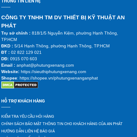
THÔNG TIN LIÊN HỆ
CÔNG TY TNHH TM DV THIẾT BỊ KỸ THUẬT AN
PHÁT
Trụ sở chính :
818/1/5 Nguyễn Kiệm, phường Hạnh Thông,
TP.HCM
ĐKD :
5/14 Hạnh Thông, phường Hạnh Thông, TP.HCM
ĐT :
02 822 129 021
DĐ:
0915 070 603
Emai
l :
anphat@phutungxenang.com
Website:
https://sieuthiphutungxenang.com
Shopee
: https://shopee.vn/phutungxenanganphat
HỖ TRỢ KHÁCH HÀNG
KIỂM TRA YÊU CẦU HỎI HÀNG
CHÍNH SÁCH BẢO MẬT THÔNG TIN CHO KHÁCH HÀNG CỦA AN PHÁT
HƯỚNG DẪN LIÊN HỆ BÁO GIÁ
Nắp két nước xe nâng