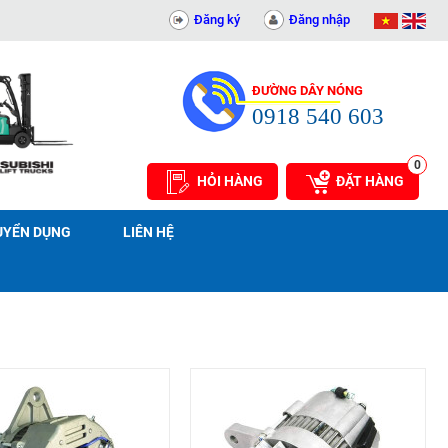
AN PHÁT - 0311414081
Đăng ký
Đăng nhập
ĐƯỜNG DÂY NÓNG
0918 540 603
0
HỎI HÀNG
ĐẶT HÀNG
UYỂN DỤNG
LIÊN HỆ