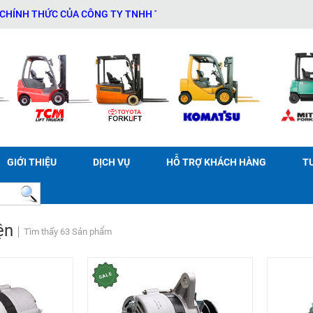
THỨC CỦA CÔNG TY TNHH THƯƠNG MẠI DỊCH VỤ THIẾT BỊ KỸ THUẬT 
GIỚI THIỆU
DỊCH VỤ
HỖ TRỢ KHÁCH HÀNG
T
ện
Tìm thấy 63 Sản phẩm