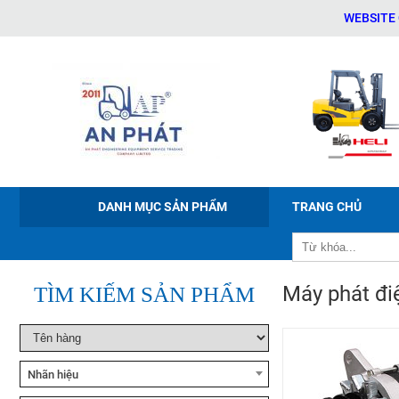
WEBSITE CHÍNH 
Xe nâng tay điện Noblelift
PWB-150/200/300
DANH MỤC SẢN PHẨM
TRANG CHỦ
Xe nâng điện ngồi lái Noblelift
CPD20-38
Máy phát đi
TÌM KIẾM SẢN PHẨM
Xe nâng bán tự động Noblelift
ESFH10
Nhãn hiệu
Xe nâng tay cao Noblelift