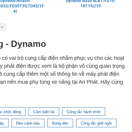
Dynamo Hitachi
Dynamo Isuzu 4LB1/FD10-
QD32/FD35T3S,TD42(1F
18T19,C19
4)
››
ng - Dynamo
ó có vai trò cung cấp điện nhằm phục vụ cho các hoạt
áy phát điện được xem là bộ phận vô cùng quan trọng
sẽ cung cấp thêm một số thông tin về máy phát điện
 bạn nên mua phụ tùng xe nâng tại An Phát. Hãy cùng
ư thế nào?
ắc khởi động
Cảm biến lái
Công tắc hành trình
 tơ phát điện, dinamo. Nó nằm trong hệ thống điện
ậu
Đèn cảnh báo
Bóng đèn
Công tắc ghế ngồi
 nó sẽ phát điện cho các bộ phận khác nạp điện cho