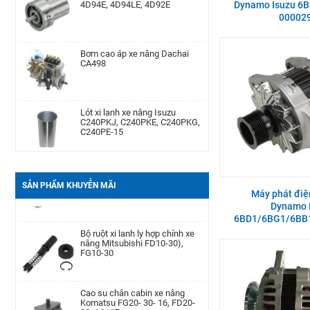
Dynamo Isuzu 6B
00002
Bơm cao áp xe nâng Dachai
Phớt may ơ bánh trước xe nâng
CA498
Komatsu Kom. FD20-
30/-11/-12/-14/-15/-16/-17,FG20-
30/-11/-12/-14/-15/-
Lót xi lanh xe nâng Isuzu
Cảm biến lọc dầu xe nâng TCM
C240PKJ, C240PKE, C240PKG,
TD27, QD32
C240PE-15
Bạc đạn chặn hông xe nâng
Bình dầu thắng xe nâng TCM
Komatsu FD20-30| -12 -16,
FD20-30Z5, FD10-18T12, FG10-
FB20-30EX8-11
18T12, FG20-30N5
SẢN PHẨM KHUYỄN MÃI
Máy phát điệ
Dynamo 
6BD1/6BG1/6BB1
Càng xe nâng Type II A type
Bộ ruột xi lanh ly hợp chính xe
100 * 40 * 1220
nâng Mitsubishi FD10-30),
FG10-30
Bình ắc quy xe nâng TCM FB30-
Cao su chân cabin xe nâng
7 TEU FB30
Komatsu FG20- 30- 16, FD20-
30- 16/ 17