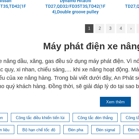
issan
Dynamo Hitachi
T3S,TD42(1F
TD27,QD32/FD35T3S,TD42(1F
TD27,
4),Double groove pulley
1
2
3
4
›
Máy phát điện xe nâ
xe nâng dầu, xăng, gas đều sử dụng máy phát điện. Vì n
c quy, xi nhan, chiếu sáng,… khi xe nâng hoạt động. M
iếu của xe nâng hàng. Trong bài viết dưới đây, An Phát 
o quý khách hàng. Đồng thời, sẽ giải đáp lý do tại sao
Xem thêm
 điện xe nâng được cấu tạo nh
èn
Công tắc điều khiển tiến lùi
Công tắc đèn thắng
Công t
e nâng hay còn được biết đến với những cái tên như mô
 liệu
Bộ hạn chế tốc độ
Đèn pha
Đèn signal
Đèn h
hát điện cho những hoạt động hằng ngày của xe. Cụ thể,