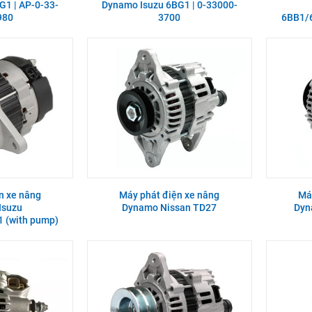
G1 | AP-0-33-
Dynamo Isuzu 6BG1 | 0-33000-
980
3700
6BB1/
n xe nâng
Máy phát điện xe nâng
Má
Isuzu
Dynamo Nissan TD27
Dyn
 (with pump)