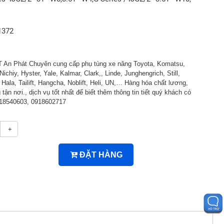
1372
An Phát Chuyên cung cấp phụ tùng xe nâng Toyota, Komatsu,
Nichiy, Hyster, Yale, Kalmar, Clark,, Linde, Junghengrich, Still,
ala, Tailift, Hangcha, Noblift, Heli, UN,… Hàng hóa chất lương,
 tận nơi., dịch vụ tốt nhất để biết thêm thông tin tiết quý khách có
0918540603, 0918602717
+
ĐẶT HÀNG