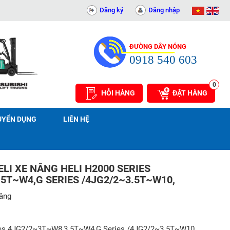
PHÁT - 0311414081
Đăng ký
Đăng nhập
ĐƯỜNG DÂY NÓNG
0918 540 603
0
HỎI HÀNG
ĐẶT HÀNG
UYỂN DỤNG
LIÊN HỆ
LI XE NÂNG HELI H2000 SERIES
5T~W4,G SERIES /4JG2/2~3.5T~W10,
nâng
ies 4JG2/2~3T~W8,3.5T~W4,G Series /4JG2/2~3.5T~W10,