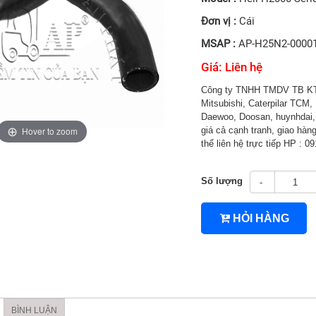
Đơn vị :
Cái
MSAP :
AP-H25N2-0000
Giá: Liên hệ
Công ty TNHH TMDV TB KT 
Mitsubishi, Caterpilar TCM, 
Daewoo, Doosan, huynhdai, H
Hover to zoom
giá cả cạnh tranh, giao hàng
thể liên hệ trực tiếp HP : 
Số lượng
-
4TNV94/4TNV98
HỎI HÀNG
BÌNH LUẬN