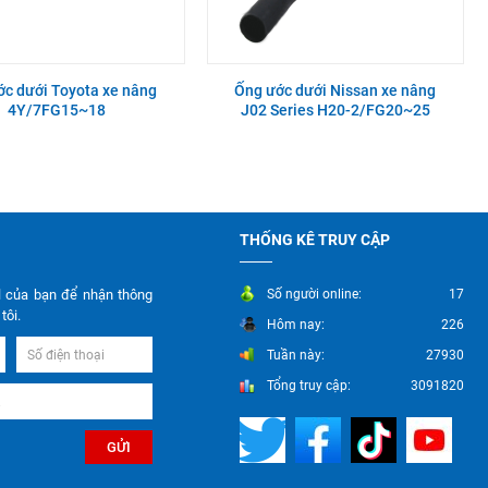
ớc dưới Toyota xe nâng
Ống ước dưới Nissan xe nâng
4Y/7FG15~18
J02 Series H20-2/FG20~25
THỐNG KÊ TRUY CẬP
l của bạn để nhận thông
Số người online:
17
tôi.
Hôm nay:
226
Tuần này:
27930
Tổng truy cập:
3091820