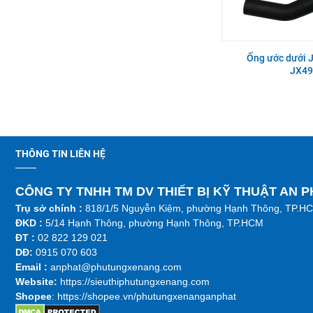
Xe nâng điện đứng lái Noblelift
H2000 series CPC10-
RT15-20-25ST2
35,CPCD10-35,CPQ10-
35,CPQD10-35
Ống ước dưới 
Ống dầu hồi xe nâng Xinchai
Bạc đầu to thanh truyền xe
490BPG, 495BPG, 498BPG
nâng Isuzu 4LB1 STD
JX49
Nắp xi lanh xe nâng Isuzu
Càng xe nâng Type II A type
C240PKJ
100 * 40 * 1220 (phù hợp 1.5-
2T)
THÔNG TIN LIÊN HỆ
Nắp xi lanh xe nâng Isuzu
Mâm ép xe nâng TCM FG20-
C240PKJ | AP-Z-5-1-00003780
30N5/VC/C3C/C3C-A
CÔNG TY TNHH TM DV THIẾT BỊ KỸ THUẬT AN 
Trụ sở chính :
818/1/5 Nguyễn Kiệm, phường Hạnh Thông, TP.H
ĐKD :
5/14 Hạnh Thông, phường Hạnh Thông, TP.HCM
ĐT :
02 822 129 021
Tắc kê bánh sau xe nâng Heli
Trục khuỷu xe nâng Toyota 2J
CPC(D)10-30,CPD10-
DĐ:
0915 070 603
30;CPCD20-30
Emai
l :
anphat@phutungxenang.com
Website:
https://sieuthiphutungxenang.com
Shopee
: https://shopee.vn/phutungxenanganphat
Cam xoay xe nâng Nichiyu
Bơm nước xe nâng Komatsu
Nichiyu FB10-18 65 Series LH
4D94-2P