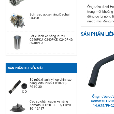
Ống ước dưới Hel
Phớt may ơ bánh trước xe nâng
Bơm cao áp xe nâng Dachai
trong một khoảng 
Komatsu Kom. FD20-
CA498
động cơ bị nóng l
30/-11/-12/-14/-15/-16/-17,FG20-
nước mới đồng ng
30/-11/-12/-14/-15/-
Cảm biến lọc dầu xe nâng TCM
Lót xi lanh xe nâng Isuzu
SẢN PHẨM LIÊ
TD27, QD32
C240PKJ, C240PKE, C240PKG,
C240PE-15
Bình dầu thắng xe nâng TCM
Bạc đạn chặn hông xe nâng
FD20-30Z5, FD10-18T12, FG10-
Komatsu FD20-30| -12 -16,
18T12, FG20-30N5
FB20-30EX8-11
SẢN PHẨM KHUYỄN MÃI
Bộ ruột xi lanh ly hợp chính xe
Càng xe nâng Type II A type
nâng Mitsubishi FD10-30),
100 * 40 * 1220
FG10-30
Ống nước dướ
Cao su chân cabin xe nâng
Bình ắc quy xe nâng TCM FB30-
Komatsu H20
Komatsu FG20- 30- 16, FD20-
7 TEU FB30
30- 16/ 17
14,H25/FHG