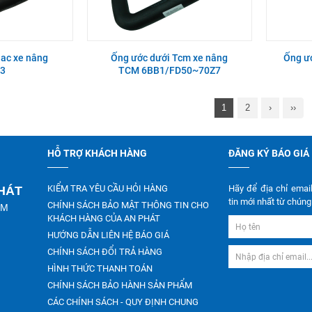
Jac xe nâng
Ống ước dưới Tcm xe nâng
Ống ư
3
TCM 6BB1/FD50~70Z7
1
2
›
››
HỖ TRỢ KHÁCH HÀNG
ĐĂNG KÝ BÁO GIÁ
KIỂM TRA YÊU CẦU HỎI HÀNG
Hãy để địa chỉ emai
PHÁT
tin mới nhất từ chúng 
CHÍNH SÁCH BẢO MẬT THÔNG TIN CHO
CM
KHÁCH HÀNG CỦA AN PHÁT
HƯỚNG DẪN LIÊN HỆ BÁO GIÁ
CHÍNH SÁCH ĐỔI TRẢ HÀNG
HÌNH THỨC THANH TOÁN
CHÍNH SÁCH BẢO HÀNH SẢN PHẨM
CÁC CHÍNH SÁCH - QUY ĐỊNH CHUNG