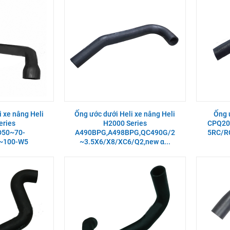
i xe nâng Heli
Ống ước dưới Heli xe nâng Heli
Ống 
eries
H2000 Series
CPQ20
50~70-
A490BPG,A498BPG,QC490G/2
5RC/RC
~100-W5
~3.5X6/X8/XC6/Q2,new α...