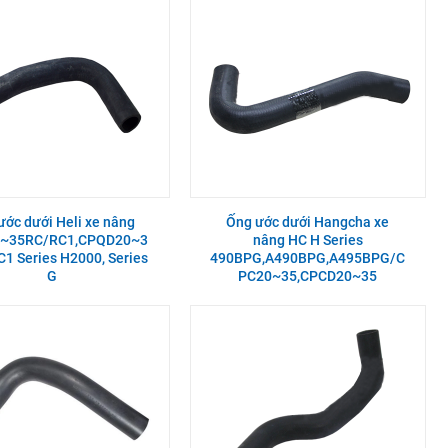
ước dưới Heli xe nâng
Ống ước dưới Hangcha xe
~35RC/RC1,CPQD20~3
nâng HC H Series
1 Series H2000, Series
490BPG,A490BPG,A495BPG/C
G
PC20~35,CPCD20~35