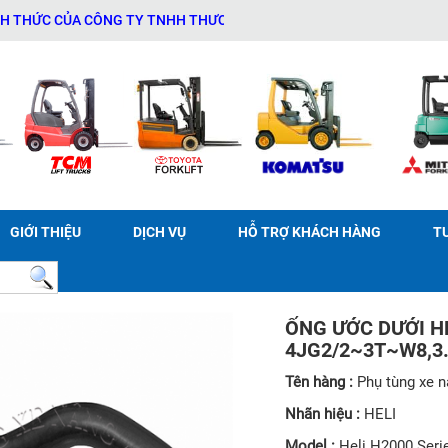
C CỦA CÔNG TY TNHH THƯƠNG MẠI DỊCH VỤ THIẾT BỊ KỸ THUẬT AN 
GIỚI THIỆU
DỊCH VỤ
HỖ TRỢ KHÁCH HÀNG
T
ỐNG ƯỚC DƯỚI HE
4JG2/2~3T~W8,3.
Tên hàng :
Phụ tùng xe 
Nhãn hiệu :
HELI
Model :
Heli H2000 Ser