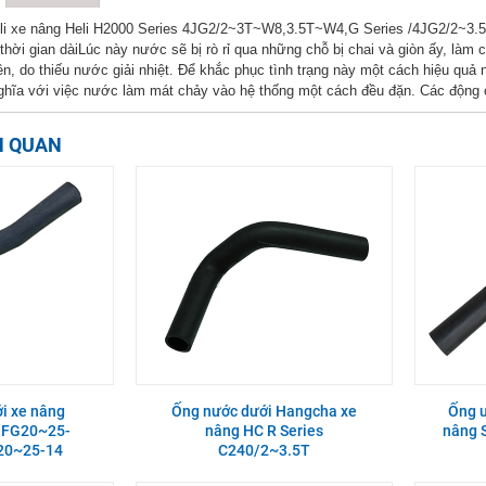
i xe nâng Heli H2000 Series 4JG2/2~3T~W8,3.5T~W4,G Series /4JG2/2~3.5T
thời gian dàiLúc này nước sẽ bị rò rỉ qua những chỗ bị chai và giòn ấy, là
ên, do thiếu nước giải nhiệt. Để khắc phục tình trạng này một cách hiệu qu
hĩa với việc nước làm mát chảy vào hệ thống một cách đều đặn. Các động
N QUAN
i xe nâng
Ống nước dưới Hangcha xe
Ống ư
/FG20~25-
nâng HC R Series
nâng 
20~25-14
C240/2~3.5T