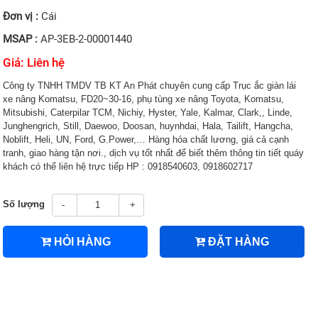
Đơn vị :
Cái
MSAP :
AP-3EB-2-00001440
Giá: Liên hệ
Công ty TNHH TMDV TB KT An Phát chuyên cung cấp Trục ắc giàn lái
xe nâng Komatsu, FD20~30-16, phụ tùng xe nâng Toyota, Komatsu,
Mitsubishi, Caterpilar TCM, Nichiy, Hyster, Yale, Kalmar, Clark,, Linde,
Junghengrich, Still, Daewoo, Doosan, huynhdai, Hala, Tailift, Hangcha,
Noblift, Heli, UN, Ford, G.Power,… Hàng hóa chất lương, giá cả cạnh
tranh, giao hàng tận nơi., dịch vụ tốt nhất để biết thêm thông tin tiết quáy
khách có thể liên hệ trực tiếp HP : 0918540603, 0918602717
Số lượng
-
+
HỎI HÀNG
ĐẶT HÀNG