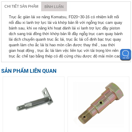
CHI TIẾT SẢN PHẨM
BÌNH LUẬN
Trục ắc giàn lái xe nâng Komatsu, FD20~30-16 có nhiệm kết nối
nối đầu xi lanh trợ lực lái và khớp bản lề với ngỗng trục cam quay
bánh sau, khi xe nâng khi hoạt đánh lái xi lanh trợ lực đầy piston
dịch sang trái đồng thời khớp bản lề đầy ngỗg trục cam quay bánh
lài dịch chuyển quanh truc ắc lái, trục ắc lái cố định bạc trục quay
quanh làm cho ắc lái bị hao mòn cần được thay thế , sau thời
gian hoạt động , trục ắc lái làm vệc liên tục với tải trọng lớn nên
trục ắc chế tạo bằng thép có độ cứng chịu được độ mài mòn cao.
SẢN PHẨM LIÊN QUAN