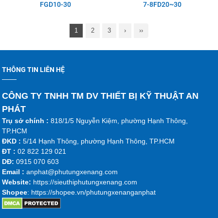
FGD10-30
7-8FD20~30
1
2
3
›
››
THÔNG TIN LIÊN HỆ
CÔNG TY TNHH TM DV THIẾT BỊ KỸ THUẬT AN
PHÁT
Trụ sở chính :
818/1/5 Nguyễn Kiệm, phường Hạnh Thông,
TP.HCM
ĐKD :
5/14 Hạnh Thông, phường Hạnh Thông, TP.HCM
ĐT :
02 822 129 021
DĐ:
0915 070 603
Emai
l :
anphat@phutungxenang.com
Website:
https://sieuthiphutungxenang.com
Shopee
: https://shopee.vn/phutungxenanganphat