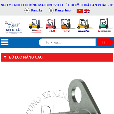
Y TNHH THƯƠNG MẠI DỊCH VỤ THIẾT BỊ KỸ THUẬT AN PHÁT - 03114
Đăng ký
Đăng nhập
BỘ LỌC NÂNG CAO