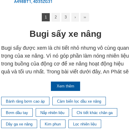
A498BT1, 4D35ZG31
1
2
3
›
››
Bugi sấy xe nâng
Bugi sấy được xem là chi tiết nhỏ nhưng vô cùng quan
trọng của xe nâng. Vì nó góp phần làm nóng nhiên liệu
trong buồng của động cơ để xe nâng hoạt động hiệu
quả và tối ưu nhất. Trong bài viết dưới đây, An Phát sẽ
cung cấp đầy đủ các thông tin hữu ích về bugi sấy xe
Xem thêm
nâng để các bạn hiểu thêm về nó và biết cách lựa
chọn bugi sấy phù hợp với xe nâng của mình. Hãy
Bánh răng bơm cao áp
Cảm biến lọc dầu xe nâng
cùng theo dõi nhé!
Bơm dầu tay
Nắp nhiên liệu
Chi tiết khác chân ga
Cấu tạo và nguyên lý hoạt
Dây ga xe nâng
Kim phun
Lọc nhiên liệu
động Bugi sấy xe nâng