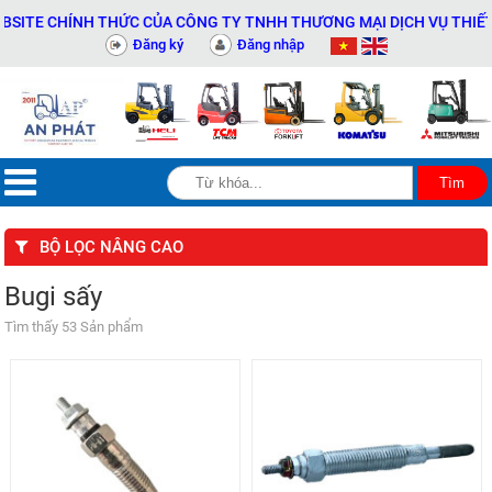
TE CHÍNH THỨC CỦA CÔNG TY TNHH THƯƠNG MẠI DỊCH VỤ THIẾT BỊ 
Đăng ký
Đăng nhập
BỘ LỌC NÂNG CAO
Bugi sấy
Tìm thấy 53 Sản phẩm