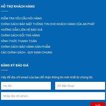
hãy khởi động xe nâng như bình thường. Xe nâng sử
HỖ TRỢ KHÁCH HÀNG
dụng động cơ diesel sẽ dựa vào nguồn nhiệt để kích
hoạt nhiên liệu trong thời tiết lạnh. Nếu sức nén tạo
KIỂM TRA YÊU CẦU HỎI HÀNG
nhiệt quá thấp, không đủ thì người lái xe cần phải
CHÍNH SÁCH BẢO MẬT THÔNG TIN CHO KHÁCH HÀNG CỦA AN PHÁT
dùng bugi sấy để làm ấm phần không khí trong buồng
HƯỚNG DẪN LIÊN HỆ BÁO GIÁ
đốt để nhiên liệu hoạt động hiệu quả hơn.
CHÍNH SÁCH ĐỔI TRẢ HÀNG
HÌNH THỨC THANH TOÁN
Gợi ý cách chọn bugi sấy xe
CHÍNH SÁCH BẢO HÀNH SẢN PHẨM
nâng phù hợp
CÁC CHÍNH SÁCH - QUY ĐỊNH CHUNG
Việc bạn lựa chọn đúng loại bugi sấy phù hợp với xe
ĐĂNG KÝ BÁO GIÁ
nâng sẽ giúp xe nâng hoạt động trơn tru, mạnh mẽ và
kéo dài tuổi thọ hơn. Dưới đây là một số lưu ý bạn cần
Hãy để địa chỉ email của bạn để nhận thông tin mới nhất từ chúng tôi.
quan tâm để có thể lựa chọn được bugi sấy xe nâng
phù hợp:
Loại động cơ: Bugi sấy của động cơ turbo khác với