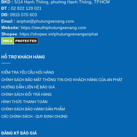
ĐKD :
5/14 Hạnh Thông, phường Hạnh Thông, TP.HCM
của trục khuỷu động cơ.
ĐT :
02 822 129 021
DĐ:
0915 070 603
Bằng cách giảm thiểu rung động và sốc lực ngay tại
Emai
l :
anphat@phutungxenang.com
nguồn phát sinh, một bánh đà hoạt động tốt sẽ giảm
Website:
https://sieuthiphutungxenang.com
đáng kể hao mòn cho các bộ phận đắt tiền khác trong
Shopee
: https://shopee.vn/phutungxenanganphat
hệ thống động cơ. Vì thế, việc bạn đầu tư vào một
bánh đà xe nâng
chất lượng không chỉ là sửa chữa
HỖ TRỢ KHÁCH HÀNG
một bộ phận. Mà nó là một biện pháp bảo dưỡng
phòng ngừa thông minh, giúp tiết kiệm chi phí vận
KIỂM TRA YÊU CẦU HỎI HÀNG
hành và sửa chữa trong dài hạn.
CHÍNH SÁCH BẢO MẬT THÔNG TIN CHO KHÁCH HÀNG CỦA AN PHÁT
HƯỚNG DẪN LIÊN HỆ BÁO GIÁ
CHÍNH SÁCH ĐỔI TRẢ HÀNG
HÌNH THỨC THANH TOÁN
CHÍNH SÁCH BẢO HÀNH SẢN PHẨM
CÁC CHÍNH SÁCH - QUY ĐỊNH CHUNG
ĐĂNG KÝ BÁO GIÁ