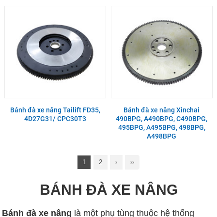
Bánh đà xe nâng Tailift FD35,
Bánh đà xe nâng Xinchai
4D27G31/ CPC30T3
490BPG, A490BPG, C490BPG,
495BPG, A495BPG, 498BPG,
A498BPG
1
2
›
››
BÁNH ĐÀ XE NÂNG
Bánh đà xe nâng
là một phụ tùng thuộc hệ thống