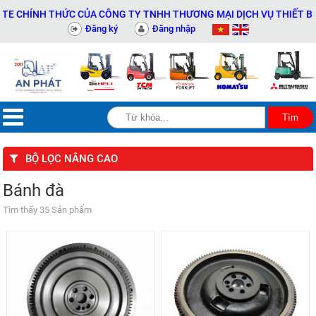
HÍNH THỨC CỦA CÔNG TY TNHH THƯƠNG MẠI DỊCH VỤ THIẾT BỊ KỸ T
Đăng ký
Đăng nhập
BỘ LỌC NÂNG CAO
Bánh đà
Tìm thấy 35 Sản phẩm