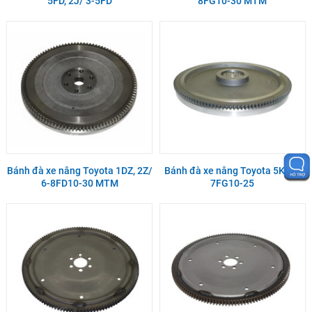
5FD, 2J/ 3-5FD
8FG10-30 MTM
Bánh đà xe nâng Toyota 1DZ, 2Z/
Bánh đà xe nâng Toyota 5K/ 5-
6-8FD10-30 MTM
7FG10-25