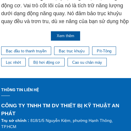
động cơ. Vai trò cốt lõi của nó là tích trữ năng lượng
dưới dạng động năng quay. Nó đảm bảo trục khuỷu
quay đều và trơn tru, dù xe nâng của bạn sử dụng hộp
số sàn hay hộp số tự động.
Xem thêm
An Phát là đơn vị cung cấp bánh đà xe nâng giá tốt, uy
tín. Chúng tôi có đầy đủ các loại bánh đà cho nhiều
Bạc đầu to thanh truyền
Bạc trục khuỷu
Pít-Tông
dòng xe, model xe nâng khác nhau. Trong bài viết này,
Lọc nhớt
Bộ hơi động cơ
Cao su chân máy
An Phát sẽ chia sẻ các thông tin hữu ích về bánh đà
xe nâng và giới thiệu các bánh đà đang có sẵn kho
của chúng tôi.
THÔNG TIN LIÊN HỆ
Tổng quan về bánh đà xe nâng
CÔNG TY TNHH TM DV THIẾT BỊ KỸ THUẬT AN
Bánh đà xe nâng (hay còn gọi là bánh trớn động cơ).
PHÁT
Nó là một chi tiết cơ khí có dạng đĩa tròn, nặng, được
Trụ sở chính :
818/1/5 Nguyễn Kiệm, phường Hạnh Thông,
chế tạo từ kim loại và lắp đặt trực tiếp vào phần đuôi
TP.HCM