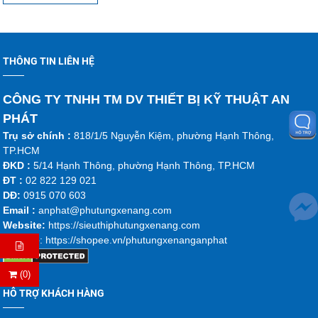
THÔNG TIN LIÊN HỆ
CÔNG TY TNHH TM DV THIẾT BỊ KỸ THUẬT AN
PHÁT
Trụ sở chính :
818/1/5 Nguyễn Kiệm, phường Hạnh Thông,
TP.HCM
ĐKD :
5/14 Hạnh Thông, phường Hạnh Thông, TP.HCM
ĐT :
02 822 129 021
DĐ:
0915 070 603
Emai
l :
anphat@phutungxenang.com
Website:
https://sieuthiphutungxenang.com
Shopee
: https://shopee.vn/phutungxenanganphat
(0)
HỖ TRỢ KHÁCH HÀNG