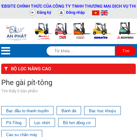
EBSITE CHÍNH THỨC CỦA CÔNG TY TNHH THƯƠNG MẠI DỊCH VỤ THIẾT
Đăng ký
Đăng nhập
BỘ LỌC NÂNG CAO
Phe gài pít-tông
Tìm thấy 0 Sản phẩm
Bạc đầu to thanh truyền
Bánh đà
Bạc trục khuỷu
Pít-Tông
Lọc nhớt
Bộ hơi động cơ
Cao su chân máy