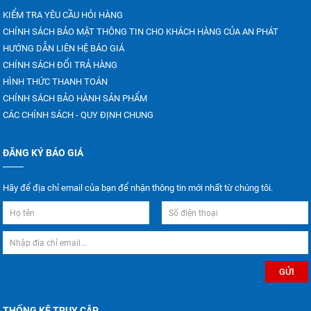
KIỂM TRA YÊU CẦU HỎI HÀNG
CHÍNH SÁCH BẢO MẬT THÔNG TIN CHO KHÁCH HÀNG CỦA AN PHÁT
HƯỚNG DẪN LIÊN HỆ BÁO GIÁ
CHÍNH SÁCH ĐỔI TRẢ HÀNG
HÌNH THỨC THANH TOÁN
CHÍNH SÁCH BẢO HÀNH SẢN PHẨM
CÁC CHÍNH SÁCH - QUY ĐỊNH CHUNG
ĐĂNG KÝ BÁO GIÁ
Hãy để địa chỉ email của bạn để nhận thông tin mới nhất từ chúng tôi.
THỐNG KÊ TRUY CẬP