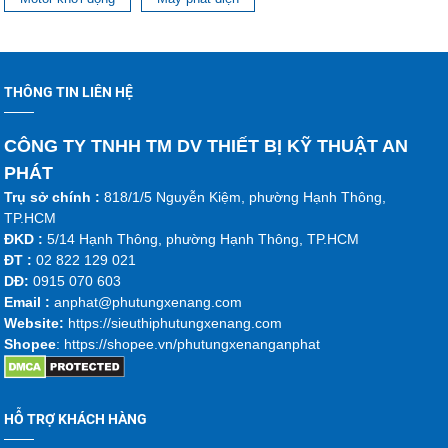
THÔNG TIN LIÊN HỆ
CÔNG TY TNHH TM DV THIẾT BỊ KỸ THUẬT AN
PHÁT
Trụ sở chính :
818/1/5 Nguyễn Kiệm, phường Hạnh Thông,
TP.HCM
ĐKD :
5/14 Hạnh Thông, phường Hạnh Thông, TP.HCM
ĐT :
02 822 129 021
DĐ:
0915 070 603
Emai
l :
anphat@phutungxenang.com
Website:
https://sieuthiphutungxenang.com
Shopee
: https://shopee.vn/phutungxenanganphat
HỖ TRỢ KHÁCH HÀNG