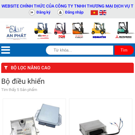
EBSITE CHÍNH THỨC CỦA CÔNG TY TNHH THƯƠNG MẠI DỊCH VỤ THIẾT
Đăng ký
Đăng nhập
BỘ LỌC NÂNG CAO
Bộ điều khiển
Tìm thấy 5 Sản phẩm