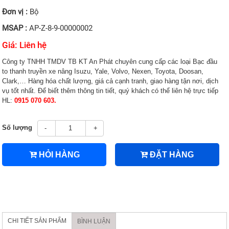
Đơn vị :
Bộ
MSAP :
AP-Z-8-9-00000002
Giá: Liên hệ
Công ty TNHH TMDV TB KT An Phát chuyên cung cấp các loại Bạc đầu
to thanh truyền xe nâng Isuzu, Yale, Volvo, Nexen, Toyota, Doosan,
Clark,… Hàng hóa chất lượng, giá cả cạnh tranh, giao hàng tận nơi, dịch
vụ tốt nhất. Để biết thêm thông tin tiết, quý khách có thể liên hệ trực tiếp
HL:
0915 070 603.
Số lượng
-
+
HỎI HÀNG
ĐẶT HÀNG
CHI TIẾT SẢN PHẨM
BÌNH LUẬN