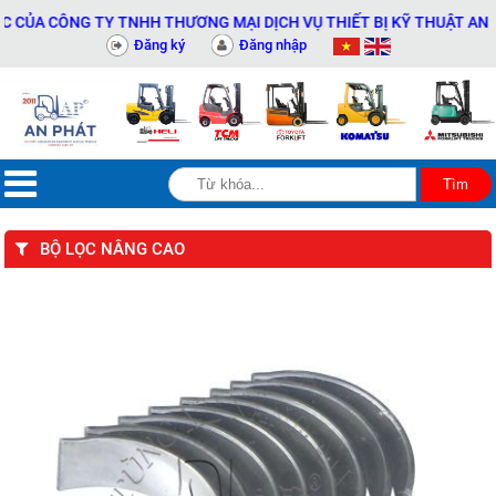
 CÔNG TY TNHH THƯƠNG MẠI DỊCH VỤ THIẾT BỊ KỸ THUẬT AN PHÁT 
Đăng ký
Đăng nhập
BỘ LỌC NÂNG CAO