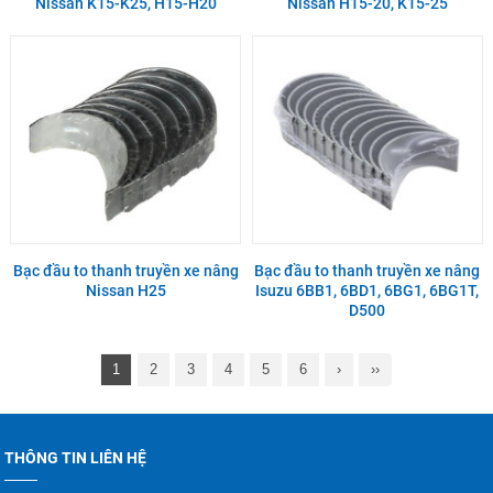
Nissan K15-K25, H15-H20
Nissan H15-20, K15-25
Bạc đầu to thanh truyền xe nâng
Bạc đầu to thanh truyền xe nâng
Nissan H25
Isuzu 6BB1, 6BD1, 6BG1, 6BG1T,
D500
1
2
3
4
5
6
›
››
THÔNG TIN LIÊN HỆ