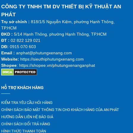
CÔNG TY TNHH TM DV THIẾT BỊ KỸ THUẬT AN
PHÁT
Trụ sở chính :
818/1/5 Nguyễn Kiệm, phường Hạnh Thông,
TP.HCM
ĐKD :
5/14 Hạnh Thông, phường Hạnh Thông, TP.HCM
ĐT :
02 822 129 021
DĐ:
0915 070 603
Emai
l :
anphat@phutungxenang.com
Website:
https://sieuthiphutungxenang.com
Shopee
: https://shopee.vn/phutungxenanganphat
HỖ TRỢ KHÁCH HÀNG
KIỂM TRA YÊU CẦU HỎI HÀNG
CHÍNH SÁCH BẢO MẬT THÔNG TIN CHO KHÁCH HÀNG CỦA AN PHÁT
HƯỚNG DẪN LIÊN HỆ BÁO GIÁ
CHÍNH SÁCH ĐỔI TRẢ HÀNG
HÌNH THỨC THANH TOÁN