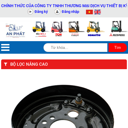
NH THỨC CỦA CÔNG TY TNHH THƯƠNG MẠI DỊCH VỤ THIẾT BỊ KỸ THU
Đăng ký
Đăng nhập
BỘ LỌC NÂNG CAO