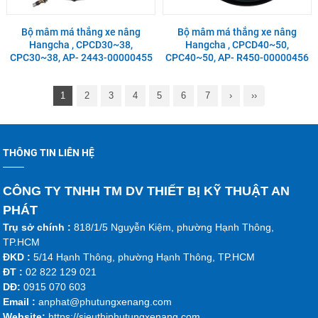
Bộ mâm má thắng xe nâng
Bộ mâm má thắng xe nâng
Hangcha , CPCD30~38,
Hangcha , CPCD40~50,
CPC30~38, AP- 2443-00000455
CPC40~50, AP- R450-00000456
1
2
3
4
5
6
7
›
››
THÔNG TIN LIÊN HỆ
CÔNG TY TNHH TM DV THIẾT BỊ KỸ THUẬT AN
PHÁT
Trụ sở chính :
818/1/5 Nguyễn Kiệm, phường Hạnh Thông,
TP.HCM
ĐKD :
5/14 Hạnh Thông, phường Hạnh Thông, TP.HCM
ĐT :
02 822 129 021
DĐ:
0915 070 603
Emai
l :
anphat@phutungxenang.com
Website:
https://sieuthiphutungxenang.com