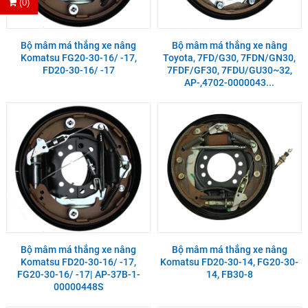
(0)
Bộ mâm má thắng xe nâng
Bộ mâm má thắng xe nâng
Komatsu FG20-30-16/ -17,
Toyota, 7FD/G30, 7FDN/GN30,
FD20-30-16/ -17
7FDF/GF30, 7FDU/GU30~32,
AP-,4702-0000043...
Bộ mâm má thắng xe nâng
Bộ mâm má thắng xe nâng
Komatsu FD20-30-16/ -17,
Komatsu FD20-30-14, FG20-30-
FG20-30-16/ -17| AP-37B-1-
14, FB30-8
00000448S