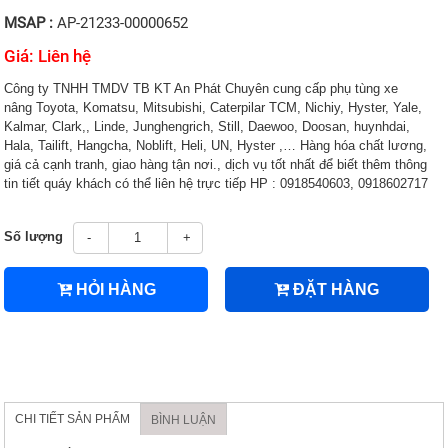
MSAP :
AP-21233-00000652
Giá: Liên hệ
Công ty TNHH TMDV TB KT An Phát Chuyên cung cấp phụ tùng xe
nâng Toyota, Komatsu, Mitsubishi, Caterpilar TCM, Nichiy, Hyster, Yale,
Kalmar, Clark,, Linde, Junghengrich, Still, Daewoo, Doosan, huynhdai,
Hala, Tailift, Hangcha, Noblift, Heli, UN, Hyster ,… Hàng hóa chất lương,
giá cả cạnh tranh, giao hàng tận nơi., dịch vụ tốt nhất để biết thêm thông
tin tiết quáy khách có thể liên hệ trực tiếp HP : 0918540603, 0918602717
Số lượng
-
+
HỎI HÀNG
ĐẶT HÀNG
CHI TIẾT SẢN PHẨM
BÌNH LUẬN