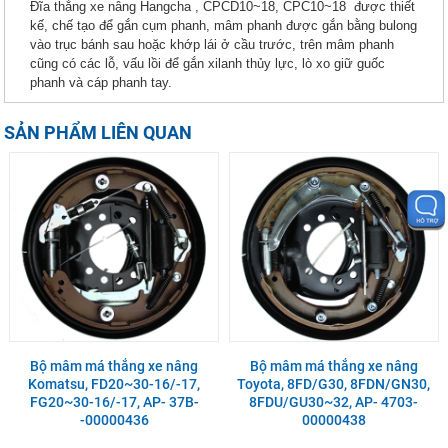
Đĩa thắng xe nâng Hangcha , CPCD10~18, CPC10~18 được thiết
kế, chế tạo để gắn cụm phanh, mâm phanh được gắn bằng bulong
vào trục bánh sau hoặc khớp lái ở cầu trước, trên mâm phanh
cũng có các lỗ, vấu lồi để gắn xilanh thủy lực, lò xo giữ guốc
phanh và cáp phanh tay.
SẢN PHẨM LIÊN QUAN
Bộ mâm má thắng xe nâng
Bộ mâm má thắng xe nâng
Komatsu, FD20~30-16/-17,
Toyota, 8FD/G30, 8FDN/GN30,
FG20~30-16/-17, AP- 37B-
8FDU/GU30~32, AP- 4703-
-00000436
00000438