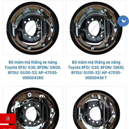
Bộ mâm má thắng xe nâng
Bộ mâm má thắng xe nâng
Toyota 8FD/ G30, 8FDN/ GN30,
Toyota 8FD/ G30, 8FDN/ GN30,
8FDU/ GU30-32| AP-47030-
8FDU/ GU30-32| AP-47030-
00000438S
00000438 T