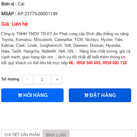
Đơn vị :
Cái
MSAP :
AP-23775-00001149
Giá: Liên hệ
Công ty TNHH TMDV TB KT An Phát cung cấp Bình dầu thắng xe nâng
Toyota, Komatsu, Mitsubishi, Caterpillar, TCM, Nichiyu, Hyster, Yale,
Kalmar, Clark, Linde, Jungheinrich, Still, Daewoo, Doosan, Hyundai,
Hala, Tailift, Hangcha, Noblelift, Heli, UN,… Hàng hóa chất lương, giá cả
cạnh tranh, giao hàng tận nơi.., dịch vụ tốt nhất để biết thêm thông tin
tiết quý khách có thể liên hệ trực tiếp
HL: 0918 540 603, 0918 602 718
Số lượng
-
+
HỎI HÀNG
ĐẶT HÀNG
CHI TIẾT SẢN PHẨM
BÌNH LUẬN