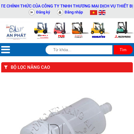
HÍNH THỨC CỦA CÔNG TY TNHH THƯƠNG MẠI DỊCH VỤ THIẾT BỊ KỸ T
Đăng ký
Đăng nhập
BỘ LỌC NÂNG CAO