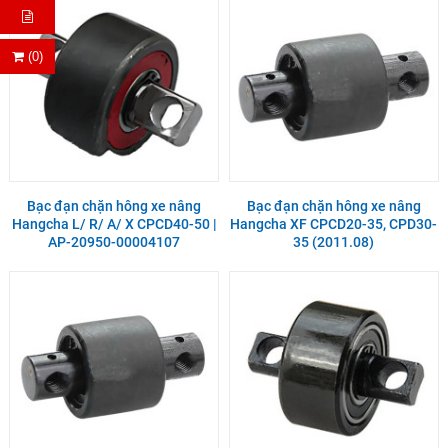
(0)
Bạc đạn chặn hông xe nâng
Bạc đạn chặn hông xe nâng
Hangcha L/ R/ A/ X CPCD40-50 |
Hangcha XF CPCD20-35, CPD30-
AP-20950-00004107
35 (2011.08)