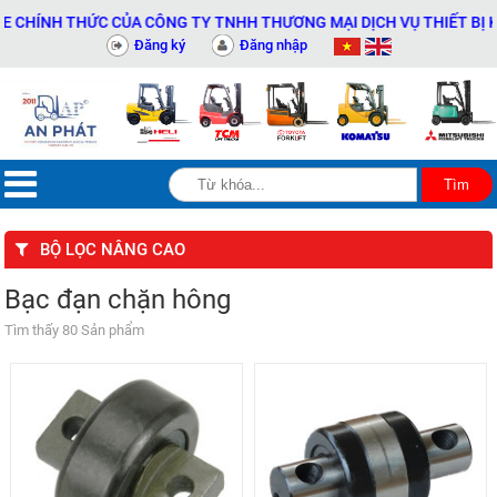
NH THỨC CỦA CÔNG TY TNHH THƯƠNG MẠI DỊCH VỤ THIẾT BỊ KỸ THU
Đăng ký
Đăng nhập
BỘ LỌC NÂNG CAO
Bạc đạn chặn hông
Tìm thấy 80 Sản phẩm