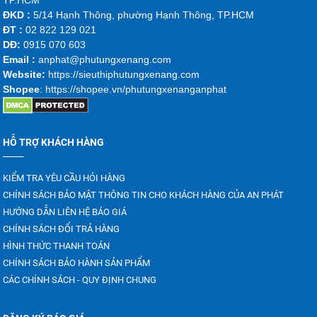
Vòng ngoài: Nhìn vào bạc đạn, mọi người có thể phân
ĐKD :
5/14 Hạnh Thông, phường Hạnh Thông, TP.HCM
ĐT :
02 822 129 021
biệt được đây là lớp vỏ ngoài cùng của bạc đạn, được
DĐ:
0915 070 603
làm từ thép cường độ cao, ít hư hỏng và có thể bảo vệ
Emai
l :
anphat@phutungxenang.com
các vòng bi bên trong hiệu quả.
Website:
https://sieuthiphutungxenang.com
Shopee
: https://shopee.vn/phutungxenanganphat
Vòng bi: Là các bi cầu được sắp xếp đều giữa vòng
ngoài và vòng trong để Vòng bi có nhiệm vụ giảm ma
sát và chịu tải trọng hiệu quả. Trong kết cấu của bạc
HỖ TRỢ KHÁCH HÀNG
đạn, thì số lượng các bi cầu sẽ có sự khác biệt rất
lượng, điều này tùy thuộc vào thiết kế và lích thước cụ
KIỂM TRA YÊU CẦU HỎI HÀNG
CHÍNH SÁCH BẢO MẬT THÔNG TIN CHO KHÁCH HÀNG CỦA AN PHÁT
thể của bạc đạn.
HƯỚNG DẪN LIÊN HỆ BÁO GIÁ
Vòng trong: Đây là vòng bên trong của bạc đạn, có lỗ
CHÍNH SÁCH ĐỔI TRẢ HÀNG
HÌNH THỨC THANH TOÁN
tròn để lắp vào trục hoặc bộ phận cần nhận lực đẩy.
CHÍNH SÁCH BẢO HÀNH SẢN PHẨM
CÁC CHÍNH SÁCH - QUY ĐỊNH CHUNG
Phớt chặn: Đây là bộ phận bắt buộc phải có để ngăn
chặn bụi bẩn và nước xâm nhập vào vòng bi, giúp kéo