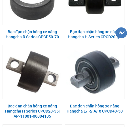
Bạc đạn chặn hông xe nâng
Bạc đạn chặn hông xe nâng
Hangcha R Series CPCD50-70
Hangcha H Series CPCD20-35
Bạc đạn chặn hông xe nâng
Bạc đạn chặn hông xe nâng
Hangcha H Series CPCD20-35|
Hangcha L/ R/ A/ X CPCD40-50
AP-11001-00004105