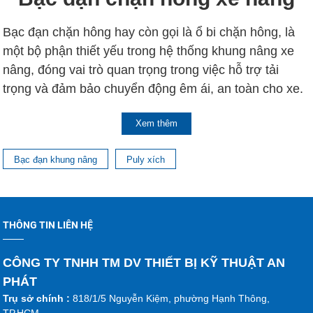
Bạc đạn chặn hông hay còn gọi là ổ bi chặn hông, là
một bộ phận thiết yếu trong hệ thống khung nâng xe
nâng, đóng vai trò quan trọng trong việc hỗ trợ tải
trọng và đảm bảo chuyển động êm ái, an toàn cho xe.
Bài viết này sẽ cung cấp cho khách hàng những thông
Xem thêm
tin chi tiết về bạc đạn chặn hông này, giúp khách hiểu
rõ hơn về chức năng, cấu tạo và những lưu ý khi sử
Bạc đạn khung nâng
Puly xích
dụng nó trong vận hành xe nâng.
Chi tiết về cấu tạo trong của
bạc đạn chặn hông xe nâng
THÔNG TIN LIÊN HỆ
Bạc đạn chặn hông cũng tương tự với các loại bạc
CÔNG TY TNHH TM DV THIẾT BỊ KỸ THUẬT AN
đạn khác trên thị trường, nó có cấu tạo gồm các thành
PHÁT
phần cơ bản sau:
Trụ sở chính :
818/1/5 Nguyễn Kiệm, phường Hạnh Thông,
TP.HCM