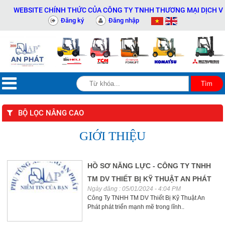
WEBSITE CHÍNH THỨC CỦA CÔNG TY TNHH THƯƠNG MẠI DỊCH VỤ T
Đăng ký
Đăng nhập
BỘ LỌC NÂNG CAO
GIỚI THIỆU
HỒ SƠ NĂNG LỰC - CÔNG TY TNHH
TM DV THIẾT BỊ KỸ THUẬT AN PHÁT
Ngày đăng : 05/01/2024 - 4:04 PM
Công Ty TNHH TM DV Thiết Bị Kỹ Thuật An
Phát phát triển mạnh mẽ trong lĩnh..