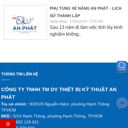
PHỤ TÙNG XE NÂNG AN PHÁT - LỊCH
SỬ THÀNH LẬP
Ngày đăng : 17/01/2019 - 8:55 AM
Sau 13 năm đi làm việc tính lũy kinh
nghiệm không..
THÔNG TIN LIÊN HỆ
CÔNG TY TNHH TM DV THIẾT BỊ KỸ THUẬT AN
PHÁT
Trụ sở chính :
818/1/5 Nguyễn Kiệm, phường Hạnh Thông,
TP.HCM
ĐKD :
5/14 Hạnh Thông, phường Hạnh Thông, TP.HCM
ĐT :
02 822 129 021
DĐ:
0915 070 603