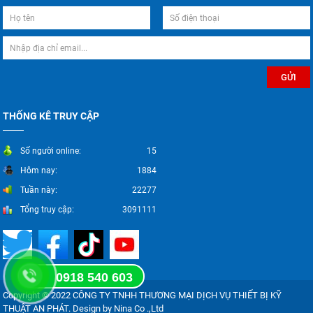
THỐNG KÊ TRUY CẬP
Số người online:
15
Hôm nay:
1884
Tuần này:
22277
Tổng truy cập:
3091111
0918 540 603
Copyright © 2022 CÔNG TY TNHH THƯƠNG MẠI DỊCH VỤ THIẾT BỊ KỸ
THUẬT AN PHÁT. Design by Nina Co .,Ltd