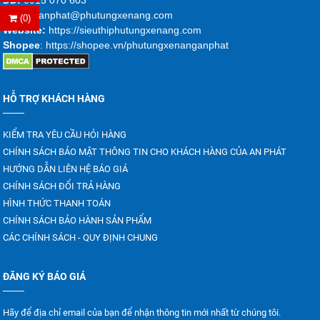
Emai
l :
anphat@phutungxenang.com
(0)
Website:
https://sieuthiphutungxenang.com
Shopee
: https://shopee.vn/phutungxenanganphat
HỖ TRỢ KHÁCH HÀNG
KIỂM TRA YÊU CẦU HỎI HÀNG
CHÍNH SÁCH BẢO MẬT THÔNG TIN CHO KHÁCH HÀNG CỦA AN PHÁT
HƯỚNG DẪN LIÊN HỆ BÁO GIÁ
CHÍNH SÁCH ĐỔI TRẢ HÀNG
HÌNH THỨC THANH TOÁN
CHÍNH SÁCH BẢO HÀNH SẢN PHẨM
CÁC CHÍNH SÁCH - QUY ĐỊNH CHUNG
ĐĂNG KÝ BÁO GIÁ
Hãy để địa chỉ email của bạn để nhận thông tin mới nhất từ chúng tôi.