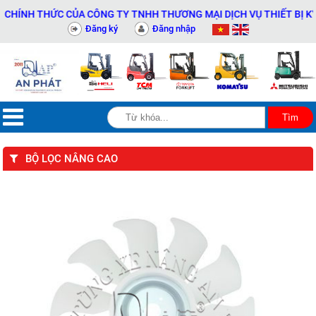
NH THỨC CỦA CÔNG TY TNHH THƯƠNG MẠI DỊCH VỤ THIẾT BỊ KỸ THU
Đăng ký
Đăng nhập
BỘ LỌC NÂNG CAO