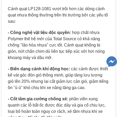
Cánh quạt LP128-1081 vượt trội hơn các dòng cánh
quạt nhựa thông thường trên thị trường bởi các yếu tố
sau:
- Công nghệ vật liệu độc quyền:
hợp chất nhựa
Polymer thế hệ mới của Total Source có khả năng
chống "lão hóa nhựa" cực tốt. Cánh quạt không bị
giòn, nứt chân chim dù liên tục tiếp xúc với hơi nóng
khoang máy và dầu mỡ.
- Biên dạng cánh khí động học:
các cánh được thiết
kế vát góc đón gió thông minh, giúp tăng lưu lượng
gió lên 20% nhưng lại cắt giảm lực cản gió, giảm tiếng
ồn "ù ù" khó chịu khi xe nâng tăng ga cao.
- Cốt tâm gia cường chống xé:
phần viền xung
quanh các lỗ bắt ốc được đúc dày và gia cố chịu lực,
loại bỏ hoàn toàn nguy cơ rách, xé tâm nhựa khi xe