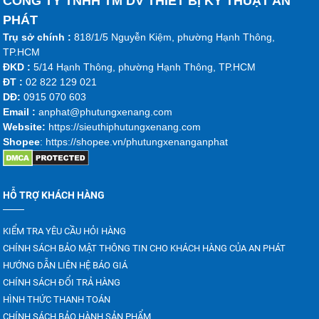
CÔNG TY TNHH TM DV THIẾT BỊ KỸ THUẬT AN
PHÁT
Trụ sở chính :
818/1/5 Nguyễn Kiệm, phường Hạnh Thông,
TP.HCM
ĐKD :
5/14 Hạnh Thông, phường Hạnh Thông, TP.HCM
ĐT :
02 822 129 021
DĐ:
0915 070 603
Emai
l :
anphat@phutungxenang.com
Website:
https://sieuthiphutungxenang.com
Shopee
: https://shopee.vn/phutungxenanganphat
HỖ TRỢ KHÁCH HÀNG
KIỂM TRA YÊU CẦU HỎI HÀNG
CHÍNH SÁCH BẢO MẬT THÔNG TIN CHO KHÁCH HÀNG CỦA AN PHÁT
HƯỚNG DẪN LIÊN HỆ BÁO GIÁ
CHÍNH SÁCH ĐỔI TRẢ HÀNG
HÌNH THỨC THANH TOÁN
CHÍNH SÁCH BẢO HÀNH SẢN PHẨM