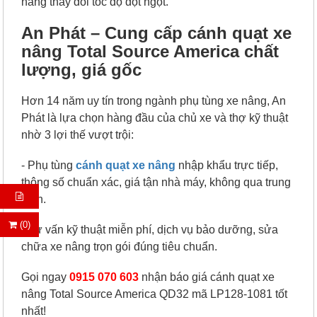
nâng thay đổi tốc độ đột ngột.
An Phát – Cung cấp cánh quạt xe
nâng Total Source America chất
lượng, giá gốc
Hơn 14 năm uy tín trong ngành phụ tùng xe nâng, An
Phát là lựa chọn hàng đầu của chủ xe và thợ kỹ thuật
nhờ 3 lợi thế vượt trội:
- Phụ tùng
cánh quạt xe nâng
nhập khẩu trực tiếp,
thông số chuẩn xác, g
iá tận nhà máy, không qua trung
gian.
(0)
- Tư vấn kỹ thuật miễn phí, dịch vụ bảo dưỡng, sửa
chữa xe nâng trọn gói đúng tiêu chuẩn.
Gọi ngay
0915 070 603
nhận báo giá cánh quạt xe
nâng Total Source America QD32 mã LP128-1081 tốt
nhất!