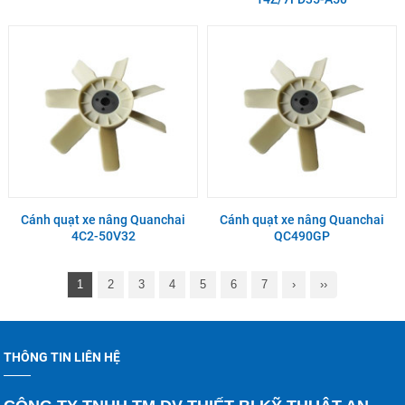
Cánh quạt xe nâng Quanchai
Cánh quạt xe nâng Quanchai
4C2-50V32
QC490GP
1
2
3
4
5
6
7
›
››
THÔNG TIN LIÊN HỆ