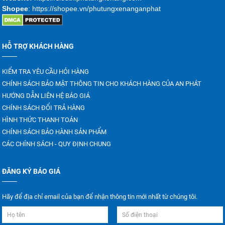
trình lắp đặt của người dùng.
Shopee
: https://shopee.vn/phutungxenanganphat
Đề cập đến kiểu dáng thì đèn signal có rất nhiều kiểu
dáng khác nhau, từ dạng tròn, vuông đến dạng thanh
HỖ TRỢ KHÁCH HÀNG
dài phù hợp với từng loại xe nâng khác nhau và sở
thích của người dùng.
KIỂM TRA YÊU CẦU HỎI HÀNG
CHÍNH SÁCH BẢO MẬT THÔNG TIN CHO KHÁCH HÀNG CỦA AN PHÁT
Nguyên tắc hoạt động của đèn signal xe nâng
HƯỚNG DẪN LIÊN HỆ BÁO GIÁ
CHÍNH SÁCH ĐỔI TRẢ HÀNG
Đèn signal hay xi nhan xe nâng được kích hoạt chỉ với
HÌNH THỨC THANH TOÁN
nút bấm hoặc cần gạt trên bảng điều khiển xe nâng,
CHÍNH SÁCH BẢO HÀNH SẢN PHẨM
đèn hoạt động sẽ phát ra tín hiệu nhấp nháy liên tục
CÁC CHÍNH SÁCH - QUY ĐỊNH CHUNG
cho đến khi người vận hành tắt các công tắc khởi
động đèn đi.
ĐĂNG KÝ BÁO GIÁ
Gợi ý một số thông số về đèn signal xe nâng
Hãy để địa chỉ email của bạn để nhận thông tin mới nhất từ chúng tôi.
Ở mỗi loại đèn signal thì mức điện áp quy định cho
từng dòng xe nâng là khác nhau, cụ thể khách hàng có