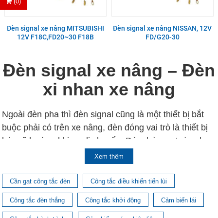
(0)
Đèn signal xe nâng MITSUBISHI
Đèn signal xe nâng NISSAN, 12V
12V F18C,FD20~30 F18B
FD/G20-30
Đèn signal xe nâng – Đèn
xi nhan xe nâng
Ngoài đèn pha thì đèn signal cũng là một thiết bị bắt
buộc phải có trên xe nâng, đèn đóng vai trò là thiết bị
báo rẽ hướng khi xe di chuyển. Đảm bảo an toàn cho
người lái và các phương tiên di chuyển phía sau xe
Xem thêm
nâng. Các loại đèn signal xe nâng đang được cung
cấp với các mức giá rất tốt tại An Phát. Nếu khách
Cần gạt công tắc đèn
Công tắc điều khiển tiến lùi
hàng đang có ý định mua hàng, hãy tham khảo ngay
Công tắc đèn thắng
Công tắc khởi động
Cảm biến lái
bài viết và đặt mua đèn sớm nhé!