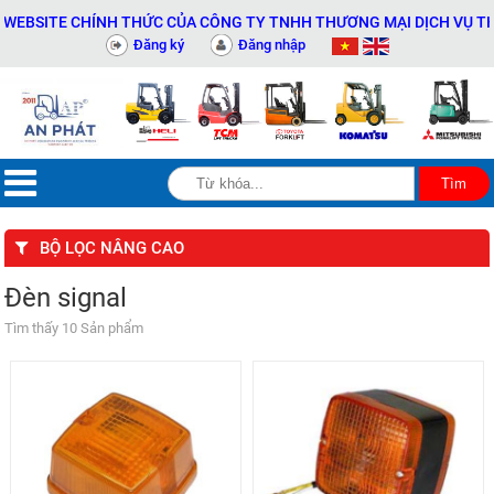
BSITE CHÍNH THỨC CỦA CÔNG TY TNHH THƯƠNG MẠI DỊCH VỤ THIẾT 
Đăng ký
Đăng nhập
BỘ LỌC NÂNG CAO
Đèn signal
Tìm thấy 10 Sản phẩm