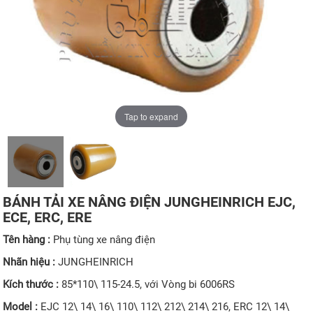
Tap to expand
BÁNH TẢI XE NÂNG ĐIỆN JUNGHEINRICH EJC,
ECE, ERC, ERE
Tên hàng :
Phụ tùng xe nâng điện
Nhãn hiệu :
JUNGHEINRICH
Kích thước :
85*110\ 115-24.5, với Vòng bi 6006RS
Model :
EJC 12\ 14\ 16\ 110\ 112\ 212\ 214\ 216, ERC 12\ 14\