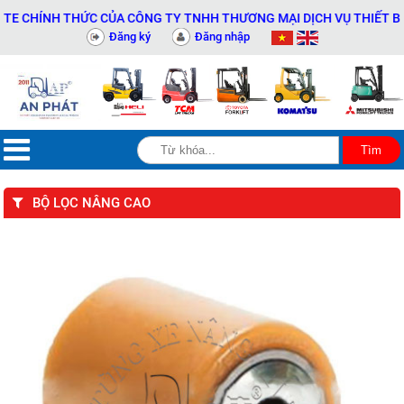
HÍNH THỨC CỦA CÔNG TY TNHH THƯƠNG MẠI DỊCH VỤ THIẾT BỊ KỸ T
Đăng ký
Đăng nhập
BỘ LỌC NÂNG CAO