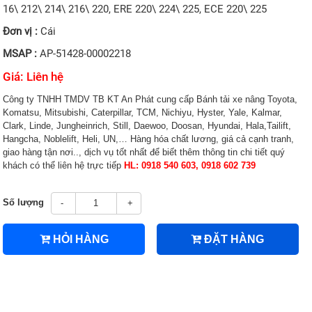
16\ 212\ 214\ 216\ 220, ERE 220\ 224\ 225, ECE 220\ 225
Đơn vị :
Cái
MSAP :
AP-51428-00002218
Giá: Liên hệ
Công ty TNHH TMDV TB KT An Phát cung cấp Bánh tải xe nâng Toyota,
Komatsu, Mitsubishi, Caterpillar, TCM, Nichiyu, Hyster, Yale, Kalmar,
Clark, Linde, Jungheinrich, Still, Daewoo, Doosan, Hyundai, Hala,Tailift,
Hangcha, Noblelift, Heli, UN,… Hàng hóa chất lương, giá cả cạnh tranh,
giao hàng tận nơi.., dịch vụ tốt nhất để biết thêm thông tin chi tiết quý
khách có thể liên hệ trực tiếp
HL: 0918 540 603, 0918 602 739
Số lượng
-
+
HỎI HÀNG
ĐẶT HÀNG