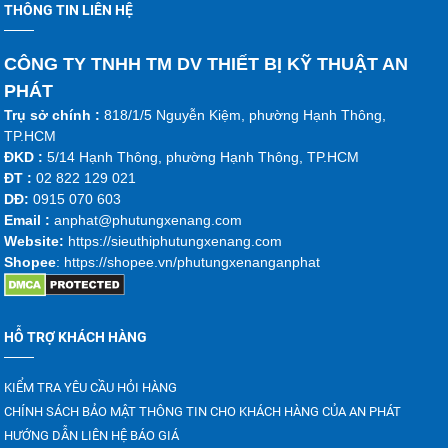
THÔNG TIN LIÊN HỆ
CÔNG TY TNHH TM DV THIẾT BỊ KỸ THUẬT AN
PHÁT
Trụ sở chính :
818/1/5 Nguyễn Kiệm, phường Hạnh Thông,
TP.HCM
ĐKD :
5/14 Hạnh Thông, phường Hạnh Thông, TP.HCM
ĐT :
02 822 129 021
DĐ:
0915 070 603
Emai
l :
anphat@phutungxenang.com
Website:
https://sieuthiphutungxenang.com
Shopee
: https://shopee.vn/phutungxenanganphat
HỖ TRỢ KHÁCH HÀNG
KIỂM TRA YÊU CẦU HỎI HÀNG
CHÍNH SÁCH BẢO MẬT THÔNG TIN CHO KHÁCH HÀNG CỦA AN PHÁT
HƯỚNG DẪN LIÊN HỆ BÁO GIÁ