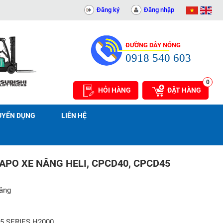
311414081
Đăng ký
Đăng nhập
ĐƯỜNG DÂY NÓNG
0918 540 603
0
HỎI HÀNG
ĐẶT HÀNG
UYỂN DỤNG
LIÊN HỆ
APO XE NÂNG HELI, CPCD40, CPCD45
nâng
5 SERIES H2000