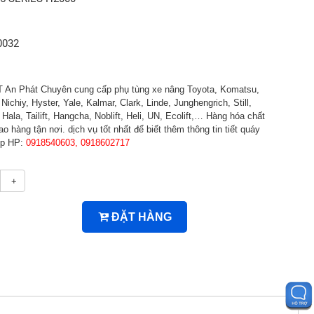
0032
An Phát Chuyên cung cấp phụ tùng xe nâng Toyota, Komatsu,
Nichiy, Hyster, Yale, Kalmar, Clark, Linde, Junghengrich, Still,
ala, Tailift, Hangcha, Noblift, Heli, UN, Ecolift,… Hàng hóa chất
ao hàng tận nơi. dịch vụ tốt nhất để biết thêm thông tin tiết quáy
iếp HP:
0918540603, 0918602717
+
ĐẶT HÀNG