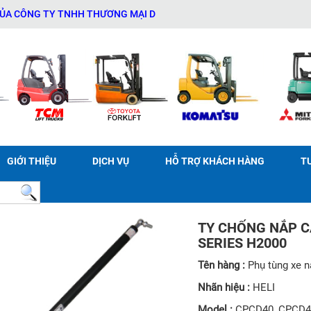
NG TY TNHH THƯƠNG MẠI DỊCH VỤ THIẾT BỊ KỸ THUẬT AN PHÁT - 0
GIỚI THIỆU
DỊCH VỤ
HỖ TRỢ KHÁCH HÀNG
T
TY CHỐNG NẮP C
SERIES H2000
Tên hàng :
Phụ tùng xe 
Nhãn hiệu :
HELI
Model :
CPCD40, CPCD4