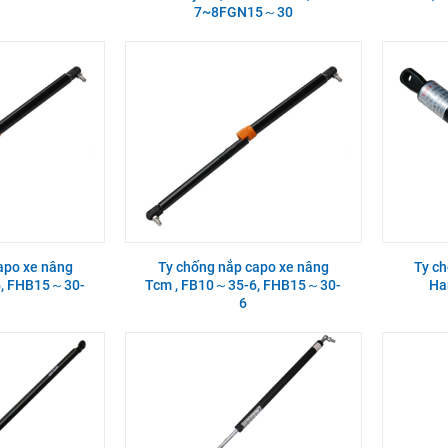
7~8FGN15～30
apo xe nâng
Ty chống nắp capo xe nâng
Ty c
6, FHB15～30-
Tcm , FB10～35-6, FHB15～30-
Ha
6