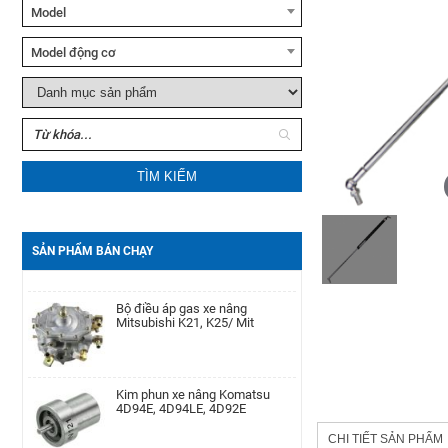
Model
Xe nâng tay Noblelift HPT20S
Model động cơ
Xe nâng dầu Noblelift
Bộ phớt xi lanh nghiêng xe nâng
CPC(D)20-38
TCM FD50-100Z8
TÌM KIẾM
Đèn hậu xe nâng Mitsubishi
Motor khởi động xe nâng
FD10-30N, FG10-30N
Yanmar
4D92E/4TNE92/4D94E/4D94LE/4TNE94/4D98E/4TNE98/
SẢN PHẨM BÁN CHẠY
Bộ điều áp gas xe nâng
Pít Tông xe nâng Toyota 1DZ-
Mitsubishi K21, K25/ Mit
Ⅱ/7-8FD(+0.25)
Kim phun xe nâng Komatsu
Máy phát điện xe nâng Dynamo
4D94E, 4D94LE, 4D92E
TCM 6BG1
CHI TIẾT SẢN PHẨM