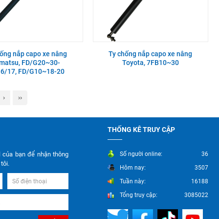
hống nắp capo xe nâng
Ty chống nắp capo xe nâng
matsu, FD/G20~30-
Toyota, 7FB10~30
16/17, FD/G10~18-20
›
››
THỐNG KÊ TRUY CẬP
l của bạn để nhận thông
Số người online:
36
tôi.
Hôm nay:
3507
Tuần này:
16188
Tổng truy cập:
3085022