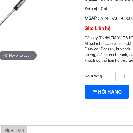
Đơn vị :
Cái
MSAP :
AP-HRA01-0000
Giá: Liên hệ
Công ty TNHH TMDV TB KT 
Mitsubishi, Caterpilar, TCM, 
Daewoo, Doosan, huynhdai, H
Hover to zoom
lương, giá cả cạnh tranh, gi
khách có thể liên hệ trực t
4TNV94/4TNV98
Số lượng
-
HỎI HÀNG
BÌNH LUẬN