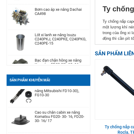
Bơm cao áp xe nâng Dachai
Phớt may ơ bánh trước xe nâng
Ty chống
CA498
Komatsu Kom. FD20-
30/-11/-12/-14/-15/-16/-17,FG20-
30/-11/-12/-14/-15/-
Ty chống nắp capo
một lượng khí nén
Lót xi lanh xe nâng Isuzu
Cảm biến lọc dầu xe nâng TCM
trong của ống xi 
C240PKJ, C240PKE, C240PKG,
TD27, QD32
động thì cần pít 
C240PE-15
SẢN PHẨM LIÊ
Bạc đạn chặn hông xe nâng
Bình dầu thắng xe nâng TCM
Komatsu FD20-30| -12 -16,
FD20-30Z5, FD10-18T12, FG10-
FB20-30EX8-11
18T12, FG20-30N5
SẢN PHẨM KHUYỄN MÃI
Càng xe nâng Type II A type
Bộ ruột xi lanh ly hợp chính xe
100 * 40 * 1220
nâng Mitsubishi FD10-30),
FG10-30
Bình ắc quy xe nâng TCM FB30-
Cao su chân cabin xe nâng
7 TEU FB30
Komatsu FG20- 30- 16, FD20-
30- 16/ 17
Ty chống nắp c
Rocla, 
Lọc nhớt xe nâng Nissan TD27,
Bộ điều áp gas xe nâng