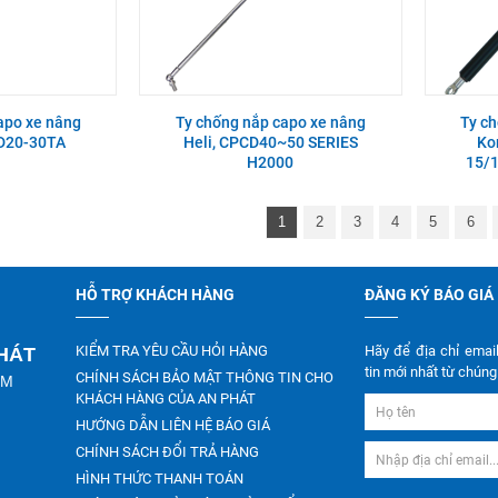
apo xe nâng
Ty chống nắp capo xe nâng
Ty c
FD20-30TA
Heli, CPCD40~50 SERIES
Ko
H2000
15/
1
2
3
4
5
6
HỖ TRỢ KHÁCH HÀNG
ĐĂNG KÝ BÁO GIÁ
KIỂM TRA YÊU CẦU HỎI HÀNG
Hãy để địa chỉ emai
PHÁT
tin mới nhất từ chúng 
CHÍNH SÁCH BẢO MẬT THÔNG TIN CHO
CM
KHÁCH HÀNG CỦA AN PHÁT
HƯỚNG DẪN LIÊN HỆ BÁO GIÁ
CHÍNH SÁCH ĐỔI TRẢ HÀNG
HÌNH THỨC THANH TOÁN