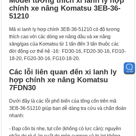
Model tương thích xi lanh ly hợp
chính xe nâng Komatsu 3EB-36-
51210
Mã xi lanh ly hợp chính 3EB-36-51210 có độ tương
thích cao với các dòng xe nâng dầu và xe nâng
xăng/gas của Komatsu từ 1 tấn đến 3 tấn thuộc các
đời động cơ thế hệ -16: FD30-16, FD20-30-16, FD10-
18-20, FG20-30-16, FG10-18-20.
Các lỗi liên quan đến xi lanh ly
hợp chính xe nâng Komatsu
7FDN30
Dưới đây là các lỗi phổ biến của tổng côn trên mã
3EB-36-51210 giúp bạn dễ dàng tra cứu và chẩn đoán
nhanh:
- Đạp côn bị nhẹ, tụt côn (không có lực cản): nguyên
nhân do rò rỉ áp suất do mòn cuppen và bị lọt không