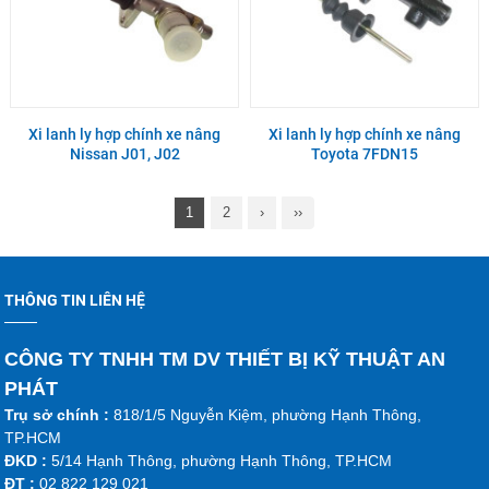
Xi lanh ly hợp chính xe nâng
Xi lanh ly hợp chính xe nâng
Nissan J01, J02
Toyota 7FDN15
1
2
›
››
THÔNG TIN LIÊN HỆ
CÔNG TY TNHH TM DV THIẾT BỊ KỸ THUẬT AN
PHÁT
Trụ sở chính :
818/1/5 Nguyễn Kiệm, phường Hạnh Thông,
TP.HCM
ĐKD :
5/14 Hạnh Thông, phường Hạnh Thông, TP.HCM
ĐT :
02 822 129 021