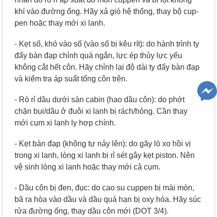
khí vào đường ống. Hãy xả gió hệ thống, thay bộ cup-
pen hoặc thay mới xi lanh.
- Kẹt số, khó vào số (vào số bị kêu rít): do hành trình ty
đẩy bàn đạp chỉnh quá ngắn, lực ép thủy lực yếu
không cắt hết côn. Hãy chỉnh lại độ dài ty đẩy bàn đạp
và kiểm tra áp suất tổng côn trên.
- Rò rỉ dầu dưới sàn cabin (hao dầu côn): do phớt
chặn bụi/dầu ở đuôi xi lanh bị rách/hỏng. Cần thay
mới cụm xi lanh ly hợp chính.
- Kẹt bàn đạp (không tự nảy lên): do gãy lò xo hồi vị
trong xi lanh, lòng xi lanh bị rỉ sét gây kẹt piston. Nên
vệ sinh lòng xi lanh hoặc thay mới cả cụm.
- Dầu côn bị đen, đục: do cao su cuppen bị mài mòn,
bã ra hòa vào dầu và dầu quá hạn bị oxy hóa. Hãy súc
rửa đường ống, thay dầu côn mới (DOT 3/4).