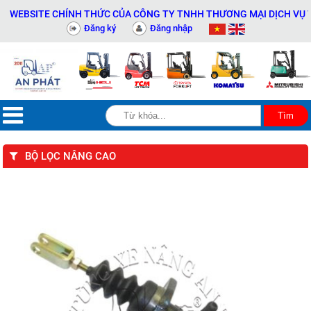
BSITE CHÍNH THỨC CỦA CÔNG TY TNHH THƯƠNG MẠI DỊCH VỤ THIẾT 
Đăng ký
Đăng nhập
BỘ LỌC NÂNG CAO