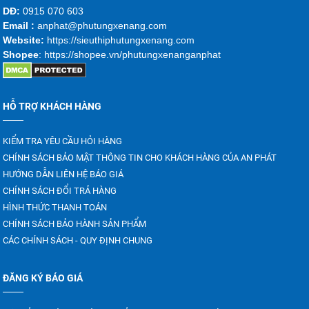
DĐ:
0915 070 603
Emai
l :
anphat@phutungxenang.com
Website:
https://sieuthiphutungxenang.com
Shopee
: https://shopee.vn/phutungxenanganphat
HỖ TRỢ KHÁCH HÀNG
KIỂM TRA YÊU CẦU HỎI HÀNG
CHÍNH SÁCH BẢO MẬT THÔNG TIN CHO KHÁCH HÀNG CỦA AN PHÁT
HƯỚNG DẪN LIÊN HỆ BÁO GIÁ
CHÍNH SÁCH ĐỔI TRẢ HÀNG
HÌNH THỨC THANH TOÁN
CHÍNH SÁCH BẢO HÀNH SẢN PHẨM
CÁC CHÍNH SÁCH - QUY ĐỊNH CHUNG
ĐĂNG KÝ BÁO GIÁ