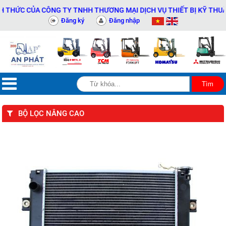
C CỦA CÔNG TY TNHH THƯƠNG MẠI DỊCH VỤ THIẾT BỊ KỸ THUẬT AN 
Đăng ký
Đăng nhập
BỘ LỌC NÂNG CAO