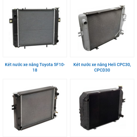
Két nước xe nâng Toyota 5F10-
Két nước xe nâng Heli CPC30,
18
CPCD30