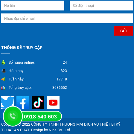
THỐNG KÊ TRUY CẬP
Số người online:
24
Hôm nay:
823
Tuần này:
17718
Tổng truy cập:
3086552
0918 540 603
Copyright © 2022 CÔNG TY TNHH THƯƠNG MẠI DỊCH VỤ THIẾT BỊ KỸ
THUẬT AN PHÁT. Design by Nina Co .,Ltd