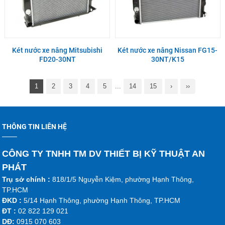
Két nước xe nâng Mitsubishi
Két nước xe nâng Nissan FG15-
FD20-30NT
30NT/K15
1
2
3
4
5
...
14
15
›
››
THÔNG TIN LIÊN HỆ
CÔNG TY TNHH TM DV THIẾT BỊ KỸ THUẬT AN
PHÁT
Trụ sở chính :
818/1/5 Nguyễn Kiệm, phường Hạnh Thông,
TP.HCM
ĐKD :
5/14 Hạnh Thông, phường Hạnh Thông, TP.HCM
ĐT :
02 822 129 021
DĐ:
0915 070 603