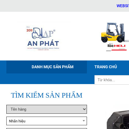
WEBSITE CHÍN
Xe nâng tay điện Noblelift
PWB-150/200/300
DANH MỤC SẢN PHẨM
TRANG CHỦ
Xe nâng điện ngồi lái Noblelift
CPD20-38
TÌM KIẾM SẢN PHẨM
Xe nâng bán tự động Noblelift
ESFH10
Nhãn hiệu
Xe nâng tay cao Noblelift