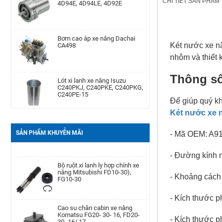
CHI TIẾT SẢN PHẨM
Bơm cao áp xe nâng Dachai
Phớt may ơ bánh trước xe nâng
CA498
Komatsu Kom. FD20-
30/-11/-12/-14/-15/-16/-17,FG20-
Két nước xe n
30/-11/-12/-14/-15/-
nhôm và thiết 
Lót xi lanh xe nâng Isuzu
Cảm biến lọc dầu xe nâng TCM
Thông số
C240PKJ, C240PKE, C240PKG,
TD27, QD32
C240PE-15
Để giúp quý kh
Két nước xe n
Bạc đạn chặn hông xe nâng
Bình dầu thắng xe nâng TCM
Komatsu FD20-30| -12 -16,
FD20-30Z5, FD10-18T12, FG10-
FB20-30EX8-11
18T12, FG20-30N5
SẢN PHẨM KHUYỄN MÃI
- Mã OEM: A9
- Đường kính 
Càng xe nâng Type II A type
Bộ ruột xi lanh ly hợp chính xe
100 * 40 * 1220
nâng Mitsubishi FD10-30),
FG10-30
- Khoảng cách 
- Kích thước p
Bình ắc quy xe nâng TCM FB30-
Cao su chân cabin xe nâng
7 TEU FB30
Komatsu FG20- 30- 16, FD20-
30- 16/ 17
- Kích thước p