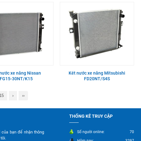
 nước xe nâng Nissan
Két nước xe nâng Mitsubishi
FG15-30NT/K15
FD20NT/S4S
15
›
››
THỐNG KÊ TRUY CẬP
l của bạn để nhận thông
Số người online:
70
tôi.
Hôm nay:
3297