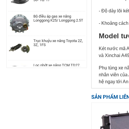
- Độ dày lõi k
Lọc nhớt xe nâng Nissan TD27,
Bộ điều áp gas xe nâng
TD42, QD32|AP-A-152-
Longgong K25/ Longgong 2.5T
00002077
- Khoảng cách 
Model tư
Cụm bầu lọc gió xe nâng Teu
Trục khuỷu xe nâng Toyota 2Z,
TEU/FD20-30/490
3Z, 1FS
Két nước mã A
và Xinchai A49
Cam xoay xe nâng TEU FD20-35
Lọc nhớt xe nâng TCM TD27,
LH | AP-F36A4-00002010
TD42, QD32
Phụ tùng xe nâ
nhân viên của 
hệ ngay tới An
Bánh răng trục chân thắng xe
Kim phun xe nâng Hyundai
nâng Linde, 115-02/03, 336-
D4BB,4LB1
02/03, 350, 386, 391, 392, 393,
SẢN PHẨM LIÊ
394, 396
Trụ khung cabin xe nâng Tcm,
Bánh đà xe nâng TCM H20-2/
FD20~30T3CD/CS-A
FG20-30N5, C6 MTM