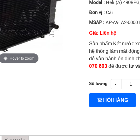
Model :
Heli (A) 490BP
Đơn vị :
Cái
MSAP :
AP-A91A2-0000
Giá: Liên hệ
Sản phẩm Két nước xe 
hệ thống làm mát động 
Hover to zoom
độ vận hành ổn định ch
070 603
để được
tư v
Số lượng
-
4TNV94/4TNV98
HỎI HÀNG