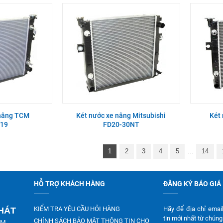
 nâng TCM
Két nước xe nâng Mitsubishi
Két
19
FD20-30NT
1
2
3
4
5
...
14
HỖ TRỢ KHÁCH HÀNG
ĐĂNG KÝ BÁO GIÁ
KIỂM TRA YÊU CẦU HỎI HÀNG
Hãy để địa chỉ emai
PHÁT
tin mới nhất từ chúng 
CHÍNH SÁCH BẢO MẬT THÔNG TIN CHO
CM