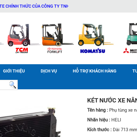
H THỨC CỦA CÔNG TY TNHH THƯƠNG MẠI DỊCH VỤ THIẾT BỊ KỸ THUẬ
GIỚI THIỆU
DỊCH VỤ
HỖ TRỢ KHÁCH HÀNG
T
KÉT NƯỚC XE NÂN
Tên hàng :
Phụ tùng xe 
Nhãn hiệu :
HELI
Kích thước :
Dài 713 mm