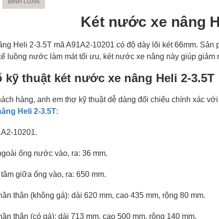
BÌNH LUẬN
Két nước xe nâng He
âng Heli 2-3.5T mã A91A2-10201 có độ dày lõi két 66mm. Sản p
kế luồng nước làm mát tối ưu, két nước xe nâng này giúp giảm 
 kỹ thuật két nước xe nâng Heli 2-3.5T
ách hàng, anh em thợ kỹ thuật dễ dàng đối chiếu chính xác với 
âng Heli 2-3.5T
:
1A2-10201.
ngoài ống nước vào, ra: 36 mm.
tâm giữa ống vào, ra: 650 mm.
hần thân (không gá): dài 620 mm, cao 435 mm, rộng 80 mm.
hần thân (có gá): dài 713 mm, cao 500 mm, rộng 140 mm.