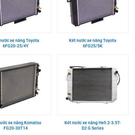
 nước xe nâng Toyota
Két nước xe nâng Toyota
6FG20-25/4Y
6FG25/5K
nước xe nâng Komatsu
Két nước xe nâng Heli 2-3.5T-
FG20-30T14
D2 G Series