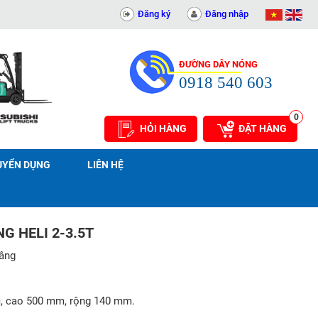
T AN PHÁT - 0311414081
Đăng ký
Đăng nhập
ĐƯỜNG DÂY NÓNG
0918 540 603
0
HỎI HÀNG
ĐẶT HÀNG
UYỂN DỤNG
LIÊN HỆ
G HELI 2-3.5T
nâng
, cao 500 mm, rộng 140 mm.