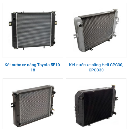
Két nước xe nâng Toyota 5F10-
Két nước xe nâng Heli CPC30,
18
CPCD30