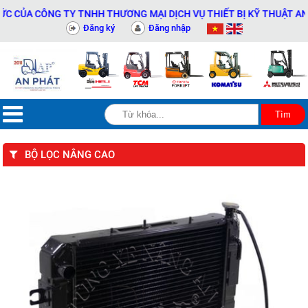
A CÔNG TY TNHH THƯƠNG MẠI DỊCH VỤ THIẾT BỊ KỸ THUẬT AN PHÁT
Đăng ký
Đăng nhập
BỘ LỌC NÂNG CAO