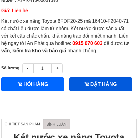
MSAP :
AP-16410-00001590
Giá: Liên hệ
Két nước xe nâng Toyota 6FDF20-25 mã 16410-F2040-71
có chất liệu được làm từ nhôm. Két nước được sản xuất
với kết cấu chắc chắn, khả năng trao đổi nhiệt nhanh. Liên
hệ ngay tới An Phát qua hotline:
0915 070 603
để được
tư
vấn, kiểm tra kho và báo giá
nhanh chóng.
Số lượng
-
+
HỎI HÀNG
ĐẶT HÀNG
CHI TIẾT SẢN PHẨM
BÌNH LUẬN
Két nước xe nâng Toyota