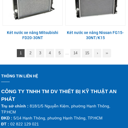
Két nước xe nâng Mitsubishi
Két nước xe nâng Nissan FG15-
FD20-30NT
30NT/K15
1
2
3
4
5
...
14
15
›
››
THÔNG TIN LIÊN HỆ
CÔNG TY TNHH TM DV THIẾT BỊ KỸ THUẬT AN
PHÁT
Trụ sở chính :
818/1/5 Nguyễn Kiệm, phường Hạnh Thông,
TP.HCM
ĐKD :
5/14 Hạnh Thông, phường Hạnh Thông, TP.HCM
ĐT :
02 822 129 021