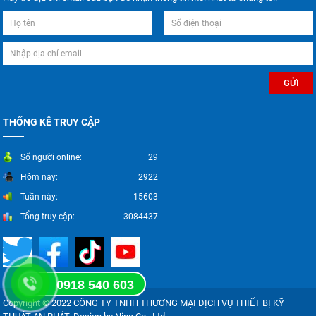
THỐNG KÊ TRUY CẬP
Số người online:
29
Hôm nay:
2922
Tuần này:
15603
Tổng truy cập:
3084437
0918 540 603
Copyright © 2022 CÔNG TY TNHH THƯƠNG MẠI DỊCH VỤ THIẾT BỊ KỸ