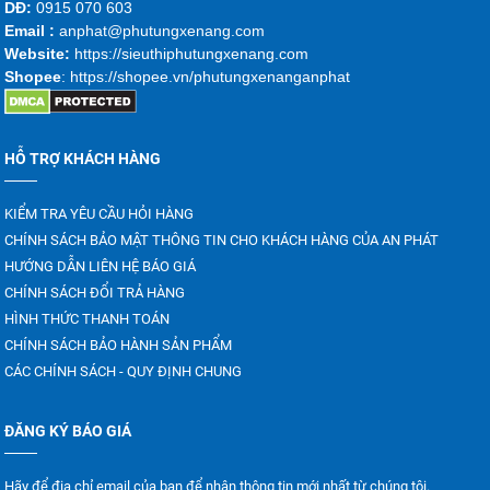
DĐ:
0915 070 603
Emai
l :
anphat@phutungxenang.com
Website:
https://sieuthiphutungxenang.com
Shopee
: https://shopee.vn/phutungxenanganphat
HỖ TRỢ KHÁCH HÀNG
KIỂM TRA YÊU CẦU HỎI HÀNG
CHÍNH SÁCH BẢO MẬT THÔNG TIN CHO KHÁCH HÀNG CỦA AN PHÁT
HƯỚNG DẪN LIÊN HỆ BÁO GIÁ
CHÍNH SÁCH ĐỔI TRẢ HÀNG
HÌNH THỨC THANH TOÁN
CHÍNH SÁCH BẢO HÀNH SẢN PHẨM
CÁC CHÍNH SÁCH - QUY ĐỊNH CHUNG
ĐĂNG KÝ BÁO GIÁ
Hãy để địa chỉ email của bạn để nhận thông tin mới nhất từ chúng tôi.