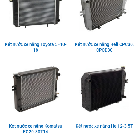
Két nước xe nâng Toyota 5F10-
Két nước xe nâng Heli CPC30,
18
CPCD30
Két nước xe nâng Komatsu
Két nước xe nâng Heli 2-3.5T
FG20-30T14