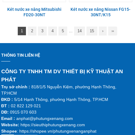
Két nước xe nâng Mitsubishi
Két nước xe nâng Nissan FG15-
FD20-30NT
30NT/K15
1
2
3
4
5
...
14
15
›
››
THÔNG TIN LIÊN HỆ
CÔNG TY TNHH TM DV THIẾT BỊ KỸ THUẬT AN
PHÁT
Trụ sở chính :
818/1/5 Nguyễn Kiệm, phường Hạnh Thông,
TP.HCM
ĐKD :
5/14 Hạnh Thông, phường Hạnh Thông, TP.HCM
ĐT :
02 822 129 021
DĐ:
0915 070 603
Emai
l :
anphat@phutungxenang.com
Website:
https://sieuthiphutungxenang.com
Shopee
: https://shopee.vn/phutungxenanganphat