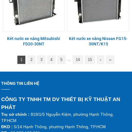
Két nước xe nâng Mitsubishi
Két nước xe nâng Nissan FG15-
FD20-30NT
30NT/K15
1
2
3
4
5
...
14
15
›
››
THÔNG TIN LIÊN HỆ
CÔNG TY TNHH TM DV THIẾT BỊ KỸ THUẬT AN
PHÁT
Trụ sở chính :
818/1/5 Nguyễn Kiệm, phường Hạnh Thông,
TP.HCM
ĐKD :
5/14 Hạnh Thông, phường Hạnh Thông, TP.HCM