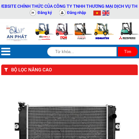
TE CHÍNH THỨC CỦA CÔNG TY TNHH THƯƠNG MẠI DỊCH VỤ THIẾT BỊ 
Đăng ký
Đăng nhập
BỘ LỌC NÂNG CAO