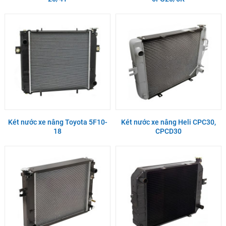
Két nước xe nâng Toyota 5F10-
Két nước xe nâng Heli CPC30,
18
CPCD30