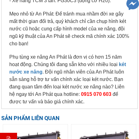
- Xe nâng TCM 3 tấn: FG30C3 (động cơ H20).
Mẹo nhỏ từ An Phát: Để tránh mua nhầm đời xe gây
mất thời gian đổi trả, quý khách chỉ cần chụp hình két
nước cũ hoặc cung cấp hình model của xe nâng, đội
ngũ kỹ thuật của An Phát sẽ check mã chính xác 100%
cho bạn!
Phụ tùng xe nâng An Phát là đơn vị có hơn 15 năm
hoạt động. Chúng tôi đang sẵn kho với nhiều loại
két
nước xe nâng
. Đội ngũ nhân viên của An Phát luôn
sẵn sàng hỗ trợ tư vấn chính xác loại két nước. Bạn
đang quan tâm đến loại két nước xe nâng nào? Liên
hệ ngay tới An Phát qua hotline:
0915 070 603
để
được tư vấn và báo giá chính xác.
SẢN PHẨM LIÊN QUAN