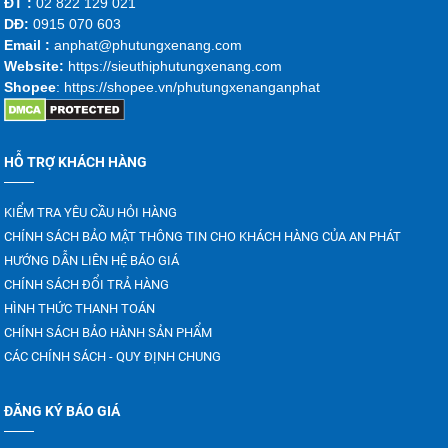
ĐT :
02 822 129 021
DĐ:
0915 070 603
Emai
l :
anphat@phutungxenang.com
Website:
https://sieuthiphutungxenang.com
Shopee
: https://shopee.vn/phutungxenanganphat
HỖ TRỢ KHÁCH HÀNG
KIỂM TRA YÊU CẦU HỎI HÀNG
CHÍNH SÁCH BẢO MẬT THÔNG TIN CHO KHÁCH HÀNG CỦA AN PHÁT
HƯỚNG DẪN LIÊN HỆ BÁO GIÁ
CHÍNH SÁCH ĐỔI TRẢ HÀNG
HÌNH THỨC THANH TOÁN
CHÍNH SÁCH BẢO HÀNH SẢN PHẨM
CÁC CHÍNH SÁCH - QUY ĐỊNH CHUNG
ĐĂNG KÝ BÁO GIÁ