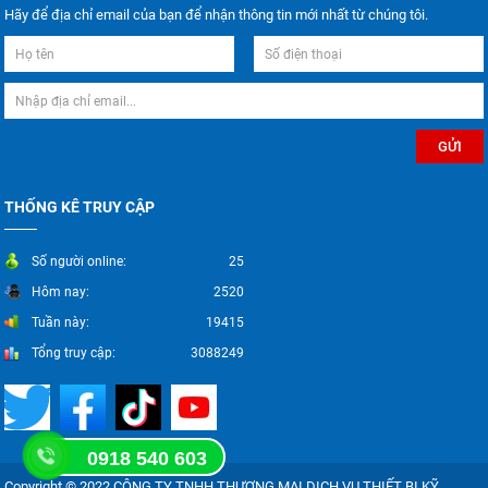
Hãy để địa chỉ email của bạn để nhận thông tin mới nhất từ chúng tôi.
THỐNG KÊ TRUY CẬP
Số người online:
25
Hôm nay:
2520
Tuần này:
19415
Tổng truy cập:
3088249
0918 540 603
Copyright © 2022 CÔNG TY TNHH THƯƠNG MẠI DỊCH VỤ THIẾT BỊ KỸ