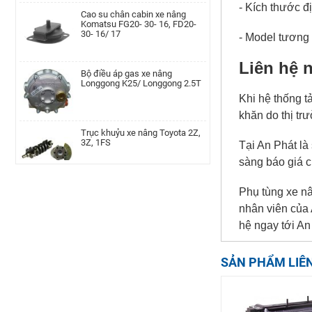
Cao su chân cabin xe nâng
- Kích thước đ
Komatsu FG20- 30- 16, FD20-
30- 16/ 17
Lọc nhớt xe nâng Nissan TD27,
- Model tương
TD42, QD32|AP-A-152-
00002077
Bộ điều áp gas xe nâng
Liên hệ 
Longgong K25/ Longgong 2.5T
Cụm bầu lọc gió xe nâng Teu
Khi hệ thống t
TEU/FD20-30/490
khăn do thị tr
Trục khuỷu xe nâng Toyota 2Z,
3Z, 1FS
Tại An Phát là
Cam xoay xe nâng TEU FD20-35
LH | AP-F36A4-00002010
sàng báo giá 
Lọc nhớt xe nâng TCM TD27,
TD42, QD32
Phụ tùng xe nâ
nhân viên của 
Bánh răng trục chân thắng xe
nâng Linde, 115-02/03, 336-
hệ ngay tới An
02/03, 350, 386, 391, 392, 393,
Kim phun xe nâng Hyundai
394, 396
D4BB,4LB1
SẢN PHẨM LIÊ
Trụ khung cabin xe nâng Tcm,
FD20~30T3CD/CS-A
Bánh đà xe nâng TCM H20-2/
FG20-30N5, C6 MTM