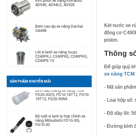
Máy phát điện xe nâng Dynamo
TCM 6BG1
Bơm cao áp xe nâng Dachai
CA498
Két nước xe n
động cơ C490BP
Phớt may ơ bánh trước xe nâng
Komatsu Kom. FD20-
piston.
30/-11/-12/-14/-15/-16/-17,FG20-
30/-11/-12/-14/-15/-
Lót xi lanh xe nâng Isuzu
C240PKJ, C240PKE, C240PKG,
Thông s
C240PE-15
Cảm biến lọc dầu xe nâng TCM
TD27, QD32
Để giúp quý kh
Bạc đạn chặn hông xe nâng
xe nâng TCM
Komatsu FD20-30| -12 -16,
FB20-30EX8-11
SẢN PHẨM KHUYỄN MÃI
Bình dầu thắng xe nâng TCM
- Mã sản phẩm
FD20-30Z5, FD10-18T12, FG10-
18T12, FG20-30N5
Càng xe nâng Type II A type
- Loại hộp số:
100 * 40 * 1220
Bộ ruột xi lanh ly hợp chính xe
- Độ dày lõi: 
nâng Mitsubishi FD10-30),
FG10-30
Bình ắc quy xe nâng TCM FB30-
- Đường kính 
7 TEU FB30