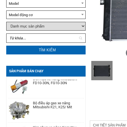
Xe nâng tay cao Noblelift
Model
SFH10/15
Model động cơ
Xe nâng tay Noblelift HPT20S
Xe nâng dầu Noblelift
TÌM KIẾM
CPC(D)20-38
Bộ phớt xi lanh nghiêng xe nâng
TCM FD50-100Z8
SẢN PHẨM BÁN CHẠY
Đèn hậu xe nâng Mitsubishi
FD10-30N, FG10-30N
Motor khởi động xe nâng
Yanmar
4D92E/4TNE92/4D94E/4D94LE/4TNE94/4D98E/4TNE98/
Bộ điều áp gas xe nâng
Mitsubishi K21, K25/ Mit
Pít Tông xe nâng Toyota 1DZ-
Ⅱ/7-8FD(+0.25)
Kim phun xe nâng Komatsu
CHI TIẾT SẢN PHẨM
4D94E, 4D94LE, 4D92E