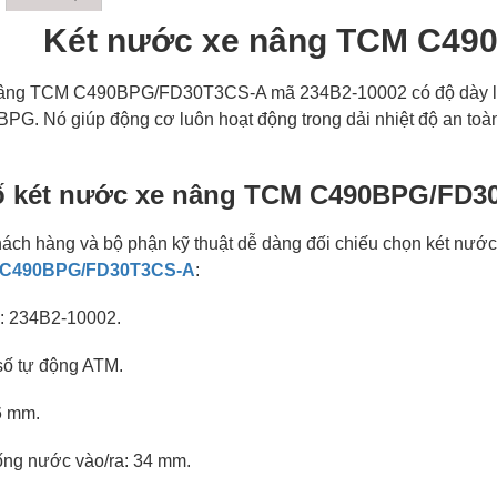
Két nước xe nâng TCM C4
âng TCM C490BPG/FD30T3CS-A mã 234B2-10002 có độ dày lõi 
G. Nó giúp động cơ luôn hoạt động trong dải nhiệt độ an toà
ố két nước xe nâng TCM C490BPG/FD3
ách hàng và bộ phận kỹ thuật dễ dàng đối chiếu chọn két nước
 C490BPG/FD30T3CS-A
:
: 234B2-10002.
 số tự động ATM.
56 mm.
ống nước vào/ra: 34 mm.