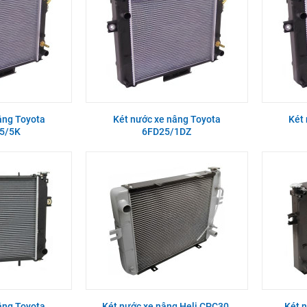
âng Toyota
Két nước xe nâng Toyota
Két
5/5K
6FD25/1DZ
âng Toyota
Két nước xe nâng Heli CPC30,
Két 