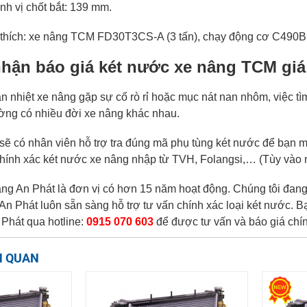
ịnh vị chốt bắt: 139 mm.
 thích: xe nâng TCM FD30T3CS-A (3 tấn), chạy động cơ C490
nhận báo giá két nước xe nâng TCM giá 
ản nhiệt xe nâng gặp sự cố rò rỉ hoặc mục nát nan nhôm, việc t
ường có nhiều đời xe nâng khác nhau.
 sẽ có nhân viên hỗ trợ tra đúng mã phụ tùng két nước để bạn 
chính xác két nước xe nâng nhập từ TVH, Folangsi,… (Tùy vào 
ng An Phát là đơn vị có hơn 15 năm hoạt động. Chúng tôi đang
An Phát luôn sẵn sàng hỗ trợ tư vấn chính xác loại két nước. 
 Phát qua hotline:
0915 070 603
để được tư vấn và báo giá chín
N QUAN