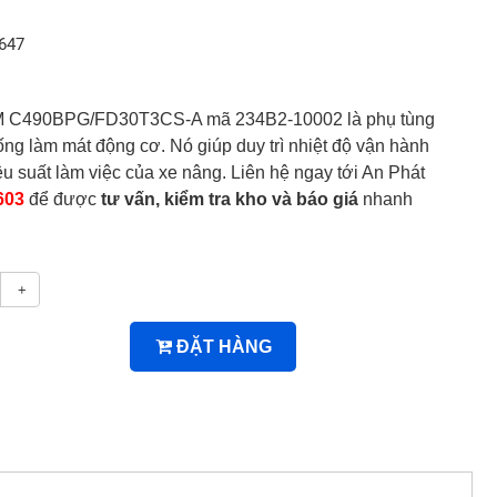
647
M C490BPG/FD30T3CS-A mã 234B2-10002 là phụ tùng
ống làm mát động cơ. Nó giúp duy trì nhiệt độ vận hành
u suất làm việc của xe nâng. Liên hệ ngay tới An Phát
603
để được
tư vấn, kiểm tra kho và báo giá
nhanh
+
ĐẶT HÀNG