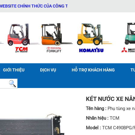
 CHÍNH THỨC CỦA CÔNG TY TNHH THƯƠNG MẠI DỊCH VỤ THIẾT BỊ KỸ
GIỚI THIỆU
DỊCH VỤ
HỖ TRỢ KHÁCH HÀNG
T
KÉT NƯỚC XE NÂ
Tên hàng :
Phụ tùng xe 
Nhãn hiệu :
TCM
Model :
TCM C490BPG/