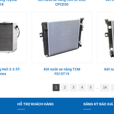
18
CPCD30
 Heli 2-3.5T-
Két nước xe nâng TCM
Két n
ries
FD15T19
1
2
3
4
5
...
14
HỖ TRỢ KHÁCH HÀNG
ĐĂNG KÝ BÁO GIÁ