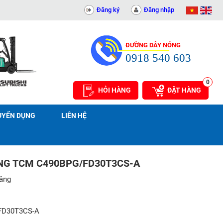
 THUẬT AN PHÁT - 0311414081
Đăng ký
Đăng nhập
ĐƯỜNG DÂY NÓNG
0918 540 603
0
HỎI HÀNG
ĐẶT HÀNG
UYỂN DỤNG
LIÊN HỆ
NG TCM C490BPG/FD30T3CS-A
nâng
FD30T3CS-A