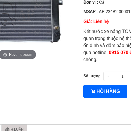
Đơn vị :
Cái
MSAP :
AP-234B2-00001
Giá: Liên hệ
Két nước xe nâng TC
quan trọng thuộc hệ th
ổn định và đảm bảo hiệ
qua hotline:
0915 070 
Hover to zoom
chóng.
Số lượng
-
HỎI HÀNG
4TNV94/4TNV98
BÌNH LUẬN