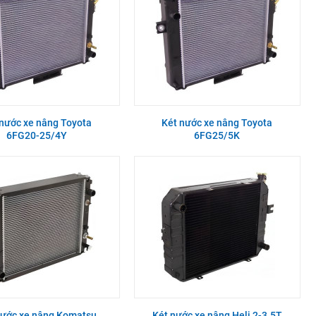
 nước xe nâng Toyota
Két nước xe nâng Toyota
6FG20-25/4Y
6FG25/5K
nước xe nâng Komatsu
Két nước xe nâng Heli 2-3.5T