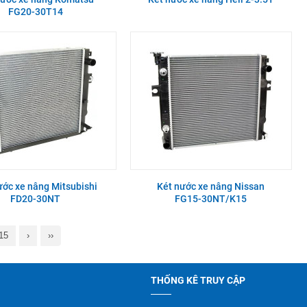
FG20-30T14
ước xe nâng Mitsubishi
Két nước xe nâng Nissan
FD20-30NT
FG15-30NT/K15
15
›
››
THỐNG KÊ TRUY CẬP