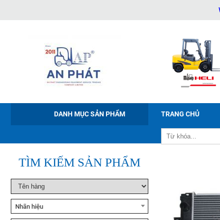
WEBSITE
Xe nâng tay điện Noblelift
PWB-150/200/300
DANH MỤC SẢN PHẨM
TRANG CHỦ
Xe nâng điện ngồi lái Noblelift
CPD20-38
TÌM KIẾM SẢN PHẨM
Xe nâng bán tự động Noblelift
ESFH10
Nhãn hiệu