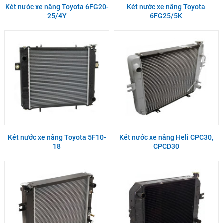
Két nước xe nâng Toyota 6FG20-
Két nước xe nâng Toyota
25/4Y
6FG25/5K
Két nước xe nâng Toyota 5F10-
Két nước xe nâng Heli CPC30,
18
CPCD30