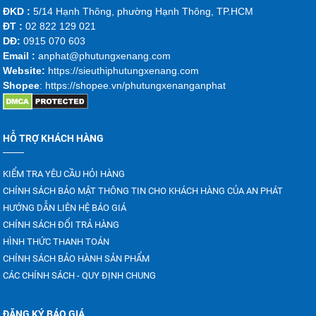
ĐKD :
5/14 Hạnh Thông, phường Hạnh Thông, TP.HCM
ĐT :
02 822 129 021
DĐ:
0915 070 603
Emai
l :
anphat@phutungxenang.com
Website:
https://sieuthiphutungxenang.com
Shopee
: https://shopee.vn/phutungxenanganphat
HỖ TRỢ KHÁCH HÀNG
KIỂM TRA YÊU CẦU HỎI HÀNG
CHÍNH SÁCH BẢO MẬT THÔNG TIN CHO KHÁCH HÀNG CỦA AN PHÁT
HƯỚNG DẪN LIÊN HỆ BÁO GIÁ
CHÍNH SÁCH ĐỔI TRẢ HÀNG
HÌNH THỨC THANH TOÁN
CHÍNH SÁCH BẢO HÀNH SẢN PHẨM
CÁC CHÍNH SÁCH - QUY ĐỊNH CHUNG
ĐĂNG KÝ BÁO GIÁ