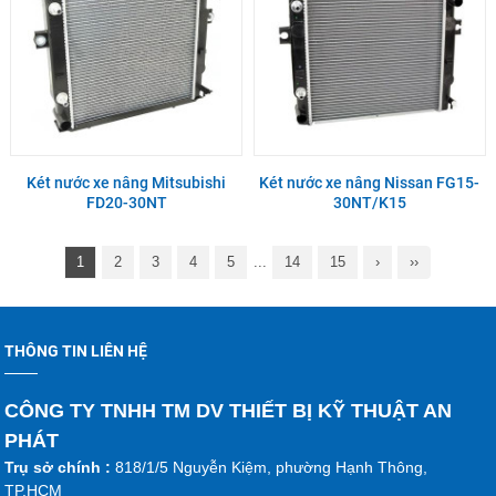
Két nước xe nâng Mitsubishi
Két nước xe nâng Nissan FG15-
FD20-30NT
30NT/K15
1
2
3
4
5
...
14
15
›
››
THÔNG TIN LIÊN HỆ
CÔNG TY TNHH TM DV THIẾT BỊ KỸ THUẬT AN
PHÁT
Trụ sở chính :
818/1/5 Nguyễn Kiệm, phường Hạnh Thông,
TP.HCM