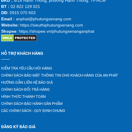
ĐKD :
5/14 Hạnh Thông, phường Hạnh Thông, TP.HCM
ĐT :
02 822 129 021
DĐ:
0915 070 603
Emai
l :
anphat@phutungxenang.com
Website:
https://sieuthiphutungxenang.com
Shopee
: https://shopee.vn/phutungxenanganphat
HỖ TRỢ KHÁCH HÀNG
KIỂM TRA YÊU CẦU HỎI HÀNG
CHÍNH SÁCH BẢO MẬT THÔNG TIN CHO KHÁCH HÀNG CỦA AN PHÁT
HƯỚNG DẪN LIÊN HỆ BÁO GIÁ
CHÍNH SÁCH ĐỔI TRẢ HÀNG
HÌNH THỨC THANH TOÁN
CHÍNH SÁCH BẢO HÀNH SẢN PHẨM
CÁC CHÍNH SÁCH - QUY ĐỊNH CHUNG
ĐĂNG KÝ BÁO GIÁ