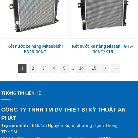
Két nước xe nâng Mitsubishi
Két nước xe nâng Nissan FG15-
FD20-30NT
30NT/K15
1
2
3
4
5
...
14
15
›
››
THÔNG TIN LIÊN HỆ
CÔNG TY TNHH TM DV THIẾT BỊ KỸ THUẬT AN
PHÁT
Trụ sở chính :
818/1/5 Nguyễn Kiệm, phường Hạnh Thông,
TP.HCM