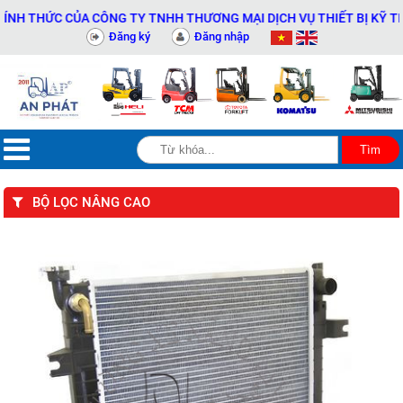
THỨC CỦA CÔNG TY TNHH THƯƠNG MẠI DỊCH VỤ THIẾT BỊ KỸ THUẬT 
Đăng ký
Đăng nhập
BỘ LỌC NÂNG CAO