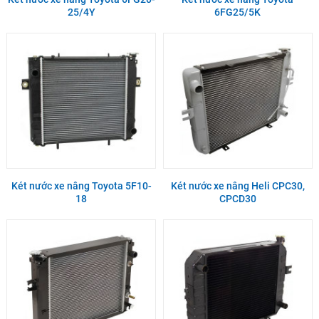
25/4Y
6FG25/5K
Két nước xe nâng Toyota 5F10-
Két nước xe nâng Heli CPC30,
18
CPCD30