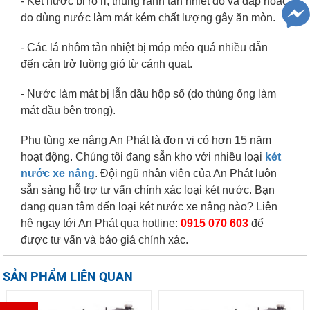
- Két nước bị rò rỉ, thủng rãnh tản nhiệt do va đập hoặc
do dùng nước làm mát kém chất lượng gây ăn mòn.
- Các lá nhôm tản nhiệt bị móp méo quá nhiều dẫn
đến cản trở luồng gió từ cánh quạt.
- Nước làm mát bị lẫn dầu hộp số (do thủng ống làm
mát dầu bên trong).
Phụ tùng xe nâng An Phát là đơn vị có hơn 15 năm
hoạt động. Chúng tôi đang sẵn kho với nhiều loại
két
nước xe nâng
. Đội ngũ nhân viên của An Phát luôn
sẵn sàng hỗ trợ tư vấn chính xác loại két nước. Bạn
đang quan tâm đến loại két nước xe nâng nào? Liên
hệ ngay tới An Phát qua hotline:
0915 070 603
để
được tư vấn và báo giá chính xác.
SẢN PHẨM LIÊN QUAN