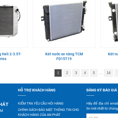
 Heli 2-3.5T-
Két nước xe nâng TCM
Két n
ries
FD15T19
1
2
3
4
5
...
14
HỖ TRỢ KHÁCH HÀNG
ĐĂNG KÝ BÁO GIÁ
KIỂM TRA YÊU CẦU HỎI HÀNG
Hãy để địa chỉ emai
PHÁT
tin mới nhất từ chúng 
CHÍNH SÁCH BẢO MẬT THÔNG TIN CHO
CM
KHÁCH HÀNG CỦA AN PHÁT