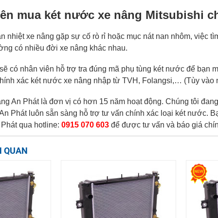
nên mua két nước xe nâng Mitsubishi ch
ản nhiệt xe nâng gặp sự cố rò rỉ hoặc mục nát nan nhôm, việc t
ường có nhiều đời xe nâng khác nhau.
 sẽ có nhân viên hỗ trợ tra đúng mã phụ tùng két nước để bạn 
chính xác két nước xe nâng nhập từ TVH, Folangsi,… (Tùy vào 
ng An Phát là đơn vị có hơn 15 năm hoạt động. Chúng tôi đang
An Phát luôn sẵn sàng hỗ trợ tư vấn chính xác loại két nước. 
 Phát qua hotline:
0915 070 603
để được tư vấn và báo giá chín
N QUAN