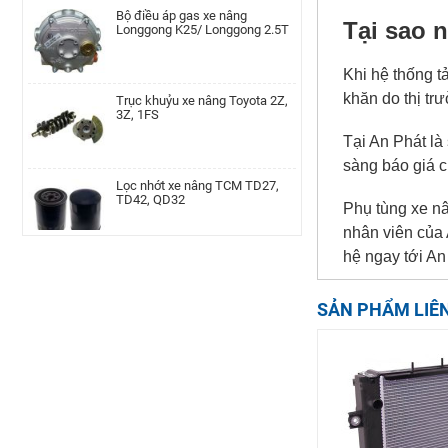
TD42, QD32|AP-A-152-
Longgong K25/ Longgong 2.5T
00002077
Tại sao 
Khi hệ thống t
Cụm bầu lọc gió xe nâng Teu
Trục khuỷu xe nâng Toyota 2Z,
TEU/FD20-30/490
3Z, 1FS
khăn do thị tr
Tại An Phát là
Cam xoay xe nâng TEU FD20-35
sàng báo giá 
Lọc nhớt xe nâng TCM TD27,
LH | AP-F36A4-00002010
TD42, QD32
Phụ tùng xe nâ
nhân viên của 
Bánh răng trục chân thắng xe
Kim phun xe nâng Hyundai
hệ ngay tới An
nâng Linde, 115-02/03, 336-
D4BB,4LB1
02/03, 350, 386, 391, 392, 393,
394, 396
SẢN PHẨM LIÊ
Trụ khung cabin xe nâng Tcm,
Bánh đà xe nâng TCM H20-2/
FD20~30T3CD/CS-A
FG20-30N5, C6 MTM
Xe nâng điện đứng lái Noblelift
Công tắc đèn xe nâng Heli
RT15-20-25ST2
H2000 series CPC10-