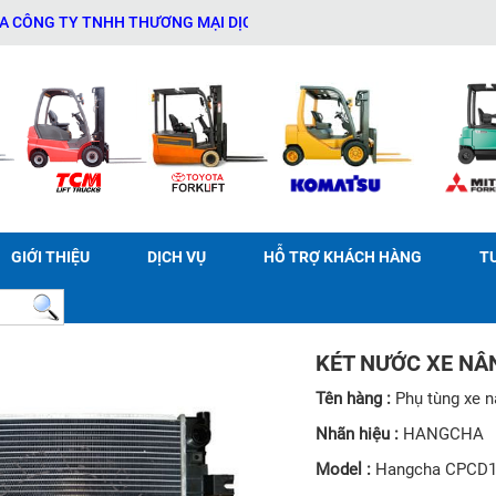
Y TNHH THƯƠNG MẠI DỊCH VỤ THIẾT BỊ KỸ THUẬT AN PHÁT - 03114
GIỚI THIỆU
DỊCH VỤ
HỖ TRỢ KHÁCH HÀNG
T
KÉT NƯỚC XE N
Tên hàng :
Phụ tùng xe 
Nhãn hiệu :
HANGCHA
Model :
Hangcha CPCD1