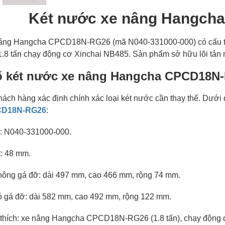
Két nước xe nâng Hangc
âng Hangcha CPCD18N-RG26 (mã N040-331000-000) có cấu trú
.8 tấn chạy động cơ Xinchai NB485. Sản phẩm sở hữu lõi tản 
ố két nước xe nâng Hangcha CPCD18N
ách hàng xác định chính xác loại két nước cần thay thế. Dưới 
CD18N-RG26
:
: N040-331000-000.
t: 48 mm.
không gá đỡ: dài 497 mm, cao 466 mm, rộng 74 mm.
có gá đỡ: dài 582 mm, cao 492 mm, rộng 122 mm.
 thích: xe nâng Hangcha CPCD18N-RG26 (1.8 tấn), chạy động 