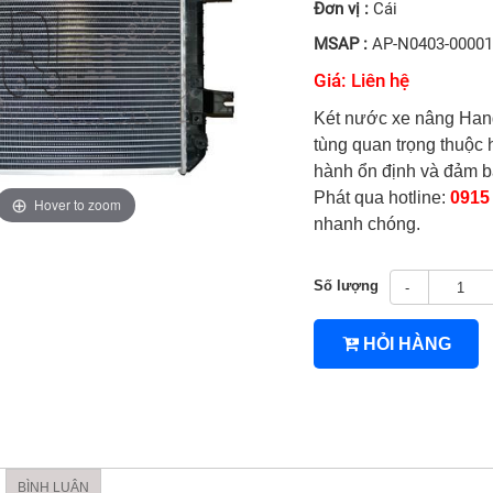
Đơn vị :
Cái
MSAP :
AP-N0403-0000
Giá: Liên hệ
Két nước xe nâng Ha
tùng quan trọng thuộc 
hành ổn định và đảm bả
Phát qua hotline:
0915
Hover to zoom
nhanh chóng.
4TNV94/4TNV98
Số lượng
-
HỎI HÀNG
BÌNH LUẬN