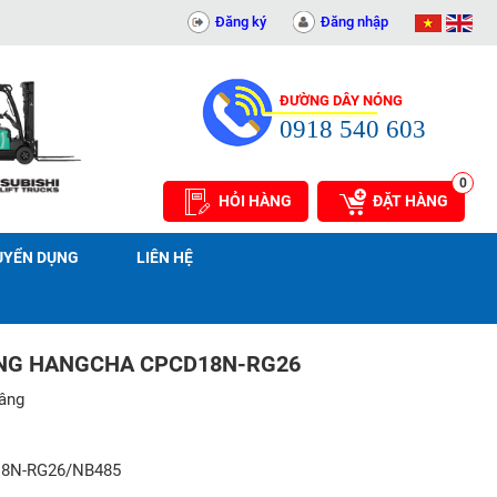
14081
Đăng ký
Đăng nhập
ĐƯỜNG DÂY NÓNG
0918 540 603
0
HỎI HÀNG
ĐẶT HÀNG
UYỂN DỤNG
LIÊN HỆ
ÂNG HANGCHA CPCD18N-RG26
nâng
8N-RG26/NB485