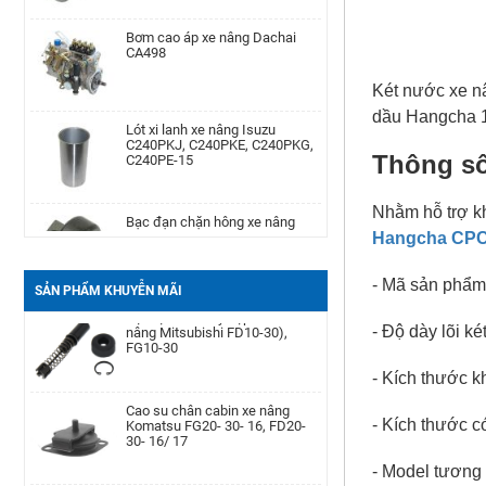
Bơm cao áp xe nâng Dachai
Phớt may ơ bánh trước xe nâng
CA498
Komatsu Kom. FD20-
30/-11/-12/-14/-15/-16/-17,FG20-
30/-11/-12/-14/-15/-
Két nước xe n
Lót xi lanh xe nâng Isuzu
Cảm biến lọc dầu xe nâng TCM
dầu Hangcha 1
C240PKJ, C240PKE, C240PKG,
TD27, QD32
C240PE-15
Thông s
Bạc đạn chặn hông xe nâng
Bình dầu thắng xe nâng TCM
Nhằm hỗ trợ kh
Komatsu FD20-30| -12 -16,
FD20-30Z5, FD10-18T12, FG10-
FB20-30EX8-11
18T12, FG20-30N5
Hangcha CP
- Mã sản phẩm
SẢN PHẨM KHUYỄN MÃI
Càng xe nâng Type II A type
Bộ ruột xi lanh ly hợp chính xe
100 * 40 * 1220
nâng Mitsubishi FD10-30),
FG10-30
- Độ dày lõi ké
- Kích thước 
Bình ắc quy xe nâng TCM FB30-
Cao su chân cabin xe nâng
7 TEU FB30
Komatsu FG20- 30- 16, FD20-
30- 16/ 17
- Kích thước 
- Model tương
Lọc nhớt xe nâng Nissan TD27,
Bộ điều áp gas xe nâng