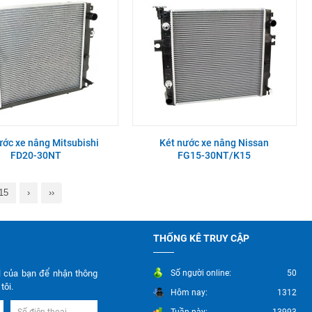
ước xe nâng Mitsubishi
Két nước xe nâng Nissan
FD20-30NT
FG15-30NT/K15
15
›
››
THỐNG KÊ TRUY CẬP
l của bạn để nhận thông
Số người online:
50
tôi.
Hôm nay:
1312