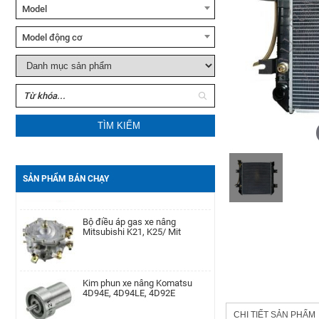
Model
Xe nâng tay Noblelift HPT20S
Model động cơ
Xe nâng dầu Noblelift
Bộ phớt xi lanh nghiêng xe nâng
CPC(D)20-38
TCM FD50-100Z8
TÌM KIẾM
Đèn hậu xe nâng Mitsubishi
Motor khởi động xe nâng
FD10-30N, FG10-30N
Yanmar
4D92E/4TNE92/4D94E/4D94LE/4TNE94/4D98E/4TNE98/
SẢN PHẨM BÁN CHẠY
Bộ điều áp gas xe nâng
Pít Tông xe nâng Toyota 1DZ-
Mitsubishi K21, K25/ Mit
Ⅱ/7-8FD(+0.25)
Kim phun xe nâng Komatsu
Máy phát điện xe nâng Dynamo
4D94E, 4D94LE, 4D92E
TCM 6BG1
CHI TIẾT SẢN PHẨM