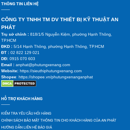
THÔNG TIN LIÊN HỆ
CÔNG TY TNHH TM DV THIẾT BỊ KỸ THUẬT AN
PHÁT
Trụ sở chính :
818/1/5 Nguyễn Kiệm, phường Hạnh Thông,
TP.HCM
ĐKD :
5/14 Hạnh Thông, phường Hạnh Thông, TP.HCM
ĐT :
02 822 129 021
DĐ:
0915 070 603
Emai
l :
anphat@phutungxenang.com
Website:
https://sieuthiphutungxenang.com
Shopee
: https://shopee.vn/phutungxenanganphat
HỖ TRỢ KHÁCH HÀNG
KIỂM TRA YÊU CẦU HỎI HÀNG
CHÍNH SÁCH BẢO MẬT THÔNG TIN CHO KHÁCH HÀNG CỦA AN PHÁT
HƯỚNG DẪN LIÊN HỆ BÁO GIÁ