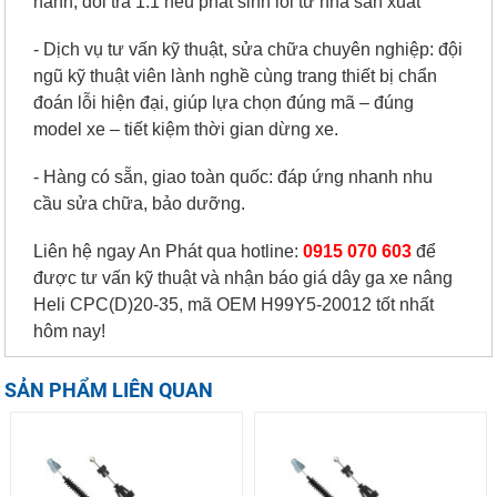
hành, đổi trả 1:1 nếu phát sinh lỗi từ nhà sản xuất
- Dịch vụ tư vấn kỹ thuật, sửa chữa chuyên nghiệp: đội
ngũ kỹ thuật viên lành nghề cùng trang thiết bị chẩn
đoán lỗi hiện đại, giúp lựa chọn đúng mã – đúng
model xe – tiết kiệm thời gian dừng xe.
- Hàng có sẵn, giao toàn quốc: đáp ứng nhanh nhu
cầu sửa chữa, bảo dưỡng.
Liên hệ ngay An Phát qua hotline:
0915 070 603
để
được tư vấn kỹ thuật và nhận báo giá dây ga xe nâng
Heli CPC(D)20-35, mã OEM H99Y5-20012 tốt nhất
hôm nay!
SẢN PHẨM LIÊN QUAN