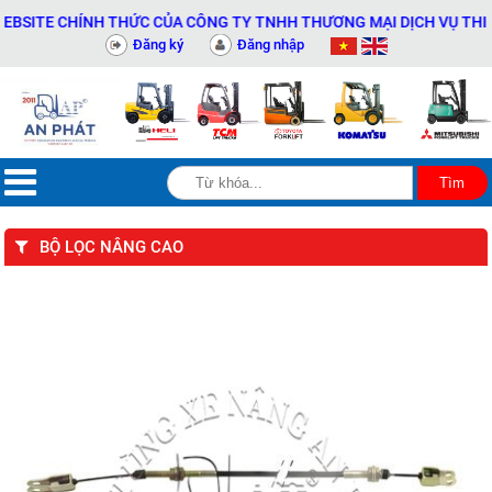
TE CHÍNH THỨC CỦA CÔNG TY TNHH THƯƠNG MẠI DỊCH VỤ THIẾT BỊ 
Đăng ký
Đăng nhập
BỘ LỌC NÂNG CAO