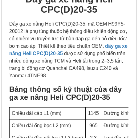
CPC(D)20-35
Dây ga xe nâng Heli CPC(D)20-35, mã OEM H99Y5-
20012 là phụ tùng thuộc hệ thống điều khiển động cơ,
có nhiệm vụ truyền lực từ bàn đạp ga đến bộ điều tốc/
bơm cao áp.
Thiết kế theo tiêu chuẩn OEM,
dây ga xe
nâng Heli CPC(D)20-35
được sử dụng phổ biến trên
nhiều dòng xe nâng TCM và Heli tải trọng 2–3,5 tấn,
trang bị động cơ Quanchai CA498, Isuzu C240 và
Yanmar 4TNE98.
Bảng thông số kỹ thuật của dây
ga xe nâng Heli CPC(D)20-35
Chiều dài cáp L1 (mm)
1145
Đường kính đầu
Chiều dài ống bọc L2 (mm)
965
Đường kính lỗ đ
Chiều dài đầu nối loại 1 L3 (mm)
2,3
Loại đầu nối T