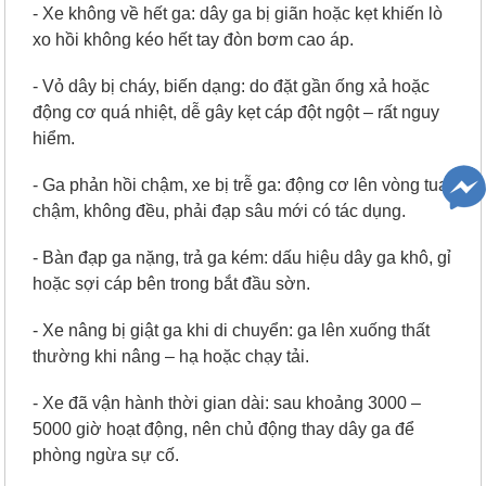
- Xe không về hết ga: dây ga bị giãn hoặc kẹt khiến lò
xo hồi không kéo hết tay đòn bơm cao áp.
- Vỏ dây bị cháy, biến dạng: do đặt gần ống xả hoặc
động cơ quá nhiệt, dễ gây kẹt cáp đột ngột – rất nguy
hiểm.
- Ga phản hồi chậm, xe bị trễ ga: động cơ lên vòng tua
chậm, không đều, phải đạp sâu mới có tác dụng.
- Bàn đạp ga nặng, trả ga kém: dấu hiệu dây ga khô, gỉ
hoặc sợi cáp bên trong bắt đầu sờn.
- Xe nâng bị giật ga khi di chuyển: ga lên xuống thất
thường khi nâng – hạ hoặc chạy tải.
- Xe đã vận hành thời gian dài: sau khoảng 3000 –
5000 giờ hoạt động, nên chủ động thay dây ga để
phòng ngừa sự cố.