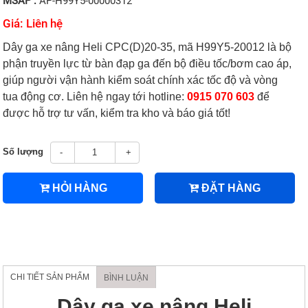
MSAP :
AP-H99Y5-00000312
Giá: Liên hệ
Dây ga xe nâng Heli CPC(D)20-35, mã H99Y5-20012 là bộ
phận truyền lực từ bàn đạp ga đến bộ điều tốc/bơm cao áp,
giúp người vận hành kiểm soát chính xác tốc độ và vòng
tua động cơ. Liên hệ ngay tới hotline:
0915 070 603
để
được hỗ trợ tư vấn, kiểm tra kho và báo giá tốt!
Số lượng
-
+
HỎI HÀNG
ĐẶT HÀNG
CHI TIẾT SẢN PHẨM
BÌNH LUẬN
Dây ga xe nâng Heli