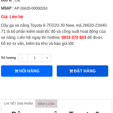
Đơn vị :
Cái
MSAP :
AP-26620-00000263
Giá: Liên hệ
Dây ga xe nâng Toyota 6-7FD20-30 New, mã 26620-23440-
71 là bộ phận kiểm soát tốc độ và công suất hoạt động của
xe nâng. Liên hệ ngay tới hotline:
0915 070 603
để được
hỗ trợ tư vấn, kiểm tra kho và báo giá tốt!
Số lượng
-
+
HỎI HÀNG
ĐẶT HÀNG
CHI TIẾT SẢN PHẨM
BÌNH LUẬN