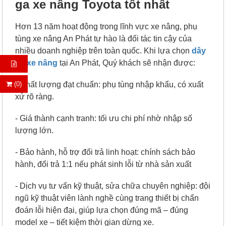
ga xe nâng Toyota tốt nhất
Hơn 13 năm hoạt động trong lĩnh vực xe nâng, phụ
tùng xe nâng An Phát tự hào là đối tác tin cậy của
nhiều doanh nghiệp trên toàn quốc.
Khi lựa chọn
dây
ga xe nâng
tại An Phát, Quý khách sẽ nhận được:
- Chất lượng đạt chuẩn: phụ tùng nhập khẩu, có xuất
(0)
xứ rõ ràng.
- Giá thành cạnh tranh: tối ưu chi phí nhờ nhập số
lượng lớn.
- Bảo hành, hỗ trợ đổi trả linh hoạt: chính sách bảo
hành, đổi trả 1:1 nếu phát sinh lỗi từ nhà sản xuất
- Dịch vụ tư vấn kỹ thuật, sửa chữa chuyên nghiệp: đội
ngũ kỹ thuật viên lành nghề cùng trang thiết bị chẩn
đoán lỗi hiện đại, giúp lựa chọn đúng mã – đúng
model xe – tiết kiệm thời gian dừng xe.