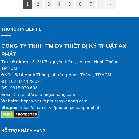
1
2
3
4
5
6
7
›
››
THÔNG TIN LIÊN HỆ
CÔNG TY TNHH TM DV THIẾT BỊ KỸ THUẬT AN
PHÁT
Trụ sở chính :
818/1/5 Nguyễn Kiệm, phường Hạnh Thông,
TP.HCM
ĐKD :
5/14 Hạnh Thông, phường Hạnh Thông, TP.HCM
ĐT :
02 822 129 021
DĐ:
0915 070 603
Emai
l :
anphat@phutungxenang.com
Website:
https://sieuthiphutungxenang.com
Shopee
: https://shopee.vn/phutungxenanganphat
HỖ TRỢ KHÁCH HÀNG