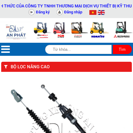
ỨC CỦA CÔNG TY TNHH THƯƠNG MẠI DỊCH VỤ THIẾT BỊ KỸ THUẬT AN
Đăng ký
Đăng nhập
BỘ LỌC NÂNG CAO