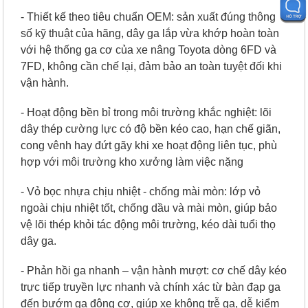
- Thiết kế theo tiêu chuẩn OEM: sản xuất đúng thông
số kỹ thuật của hãng, dây ga lắp vừa khớp hoàn toàn
với hệ thống ga cơ của xe nâng Toyota dòng 6FD và
7FD, không cần chế lại, đảm bảo an toàn tuyệt đối khi
vận hành.
- Hoạt động bền bỉ trong môi trường khắc nghiệt: lõi
dây thép cường lực có độ bền kéo cao, hạn chế giãn,
cong vênh hay đứt gãy khi xe hoạt động liên tục, phù
hợp với môi trường kho xưởng làm việc nặng
- Vỏ bọc nhựa chịu nhiệt - chống mài mòn: lớp vỏ
ngoài chịu nhiệt tốt, chống dầu và mài mòn, giúp bảo
vệ lõi thép khỏi tác động môi trường, kéo dài tuổi thọ
dây ga.
- Phản hồi ga nhanh – vận hành mượt: cơ chế dây kéo
trực tiếp truyền lực nhanh và chính xác từ bàn đạp ga
đến bướm ga động cơ, giúp xe không trễ ga, dễ kiểm