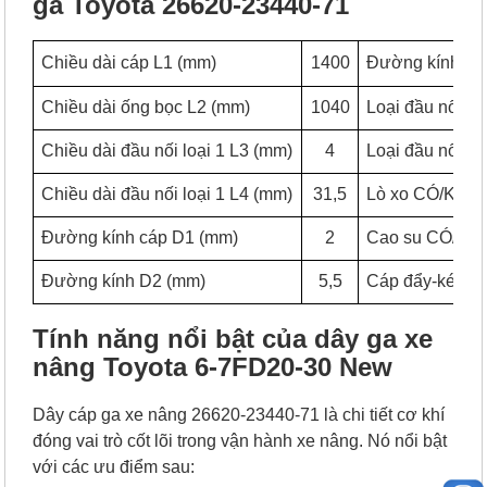
ga Toyota 26620-23440-71
Chiều dài cáp L1 (mm)
1400
Đường kính lỗ 
Chiều dài ống bọc L2 (mm)
1040
Loại đầu nối T
Chiều dài đầu nối loại 1 L3 (mm)
4
Loại đầu nối T
Chiều dài đầu nối loại 1 L4 (mm)
31,5
Lò xo CÓ/KH
Đường kính cáp D1 (mm)
2
Cao su CÓ/K
Đường kính D2 (mm)
5,5
Cáp đẩy-kéo
Tính năng nổi bật của dây ga xe
nâng Toyota 6-7FD20-30 New
Dây cáp ga xe nâng 26620-23440-71 là chi tiết cơ khí
đóng vai trò cốt lõi trong vận hành xe nâng. Nó nổi bật
với các ưu điểm sau: