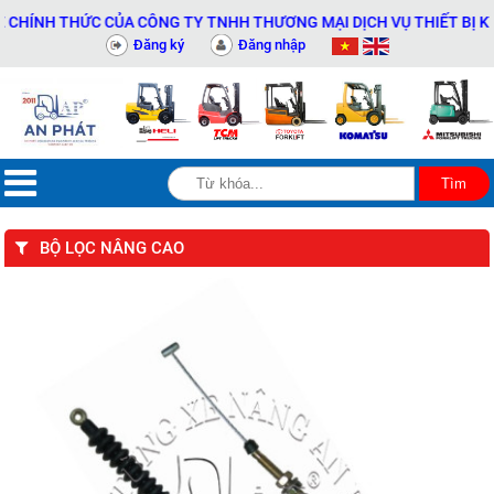
NH THỨC CỦA CÔNG TY TNHH THƯƠNG MẠI DỊCH VỤ THIẾT BỊ KỸ THU
Đăng ký
Đăng nhập
BỘ LỌC NÂNG CAO