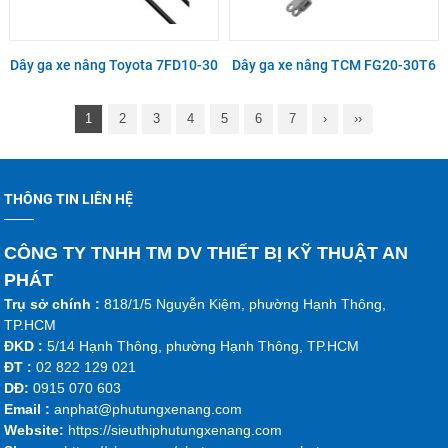
Dây ga xe nâng Toyota 7FD10-30
Dây ga xe nâng TCM FG20-30T6
1
2
3
4
5
6
7
›
››
THÔNG TIN LIÊN HỆ
CÔNG TY TNHH TM DV THIẾT BỊ KỸ THUẬT AN
PHÁT
Trụ sở chính :
818/1/5 Nguyễn Kiệm, phường Hạnh Thông,
TP.HCM
ĐKD :
5/14 Hạnh Thông, phường Hạnh Thông, TP.HCM
ĐT :
02 822 129 021
DĐ:
0915 070 603
Emai
l :
anphat@phutungxenang.com
Website:
https://sieuthiphutungxenang.com