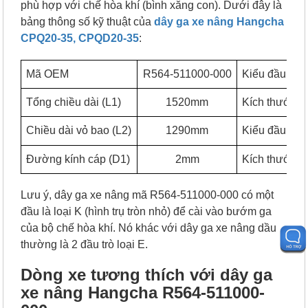
phù hợp với chế hòa khí (bình xăng con). Dưới đây là
bảng thông số kỹ thuật của
dây ga xe nâng Hangcha
CPQ20-35, CPQD20-35
:
Mã OEM
R564-511000-000
Kiểu đầu 1
Tổng chiều dài (L1)
1520mm
Kích thước đ
Chiều dài vỏ bao (L2)
1290mm
Kiểu đầu 2
Đường kính cáp (D1)
2mm
Kích thước đ
Lưu ý, dây ga xe nâng mã R564-511000-000 có một
đầu là loại K (hình trụ tròn nhỏ) để cài vào bướm ga
của bộ chế hòa khí. Nó khác với dây ga xe nâng dầu
thường là 2 đầu trò loại E.
Dòng xe tương thích với dây ga
xe nâng Hangcha R564-511000-