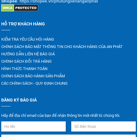
Shopee
: https://shopee.vn/phutungxenanganphat
HỖ TRỢ KHÁCH HÀNG
KIỂM TRA YÊU CẦU HỎI HÀNG
CHÍNH SÁCH BẢO MẬT THÔNG TIN CHO KHÁCH HÀNG CỦA AN PHÁT
HƯỚNG DẪN LIÊN HỆ BÁO GIÁ
CHÍNH SÁCH ĐỔI TRẢ HÀNG
HÌNH THỨC THANH TOÁN
CHÍNH SÁCH BẢO HÀNH SẢN PHẨM
CÁC CHÍNH SÁCH - QUY ĐỊNH CHUNG
ĐĂNG KÝ BÁO GIÁ
Hãy để địa chỉ email của bạn để nhận thông tin mới nhất từ chúng tôi.