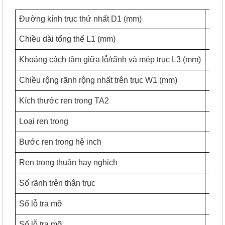
Đường kính trục thứ nhất D1 (mm)
Chiều dài tổng thể L1 (mm)
Khoảng cách tâm giữa lỗ/rãnh và mép trục L3 (mm)
Chiều rộng rãnh rộng nhất trên trục W1 (mm)
Kích thước ren trong TA2
Loại ren trong
Bước ren trong hệ inch
Ren trong thuận hay nghịch
Thu
Số rãnh trên thân trục
Số lỗ tra mỡ
Số lỗ tra mỡ