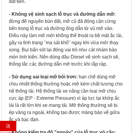
đắt tiền.
- Không vệ sinh sạch lỗ trục và đường dẫn mỡ:
đ
ừng để nguyên bùn đất, mỡ cũ đã đóng cặn cứng
bên trong lỗ trục và đường ống dẫn từ vú mỡ vào.
Điều này làm mỡ mới không thể thoát ra bề mặt ắc lái,
gây ra tình trạng "ma sát khô" ngay khi vừa mới thay
xong. Bụi bẩn sót lại đóng vai trò như cát nhám bào
mòn linh kiện. Nên dùng dầu Diesel vệ sinh sạch sẽ,
thông tắc các đường dẫn mỡ trước khi lắp ráp.
- Sử dụng sai loại mỡ bôi trơn:
h
ạn chế dùng mỡ
chịu nhiệt thông thường hoặc mỡ kém chất lượng cho
hệ thống lái. Hệ thống lái xe nâng cần loại mỡ chịu
cực áp (EP - Extreme Pressure) vì áp lực tại khớp ắc
lái là rất lớn khi xe mang tải. Mỡ thông thường sẽ bị
ép văng ra ngoài, không tạo được màng bảo vệ giữa
ắc và bạc đạn.
- Không kiểm tra độ "ngoáy" của lỗ trục vỏ cầu: