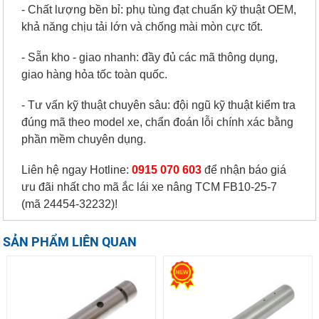
- Chất lượng bền bỉ: phụ tùng đạt chuẩn kỹ thuật OEM,
khả năng chịu tải lớn và chống mài mòn cực tốt.
- Sẵn kho - giao nhanh: đầy đủ các mã thông dụng,
giao hàng hỏa tốc toàn quốc.
- Tư vấn kỹ thuật chuyên sâu: đội ngũ kỹ thuật kiểm tra
đúng mã theo model xe, chẩn đoán lỗi chính xác bằng
phần mềm chuyên dụng.
Liên hệ ngay Hotline:
0915 070 603
để nhận báo giá
ưu đãi nhất cho mã
ắ
c lái xe nâng TCM FB10-25-7
(mã
24454-32232
)
!
SẢN PHẨM LIÊN QUAN