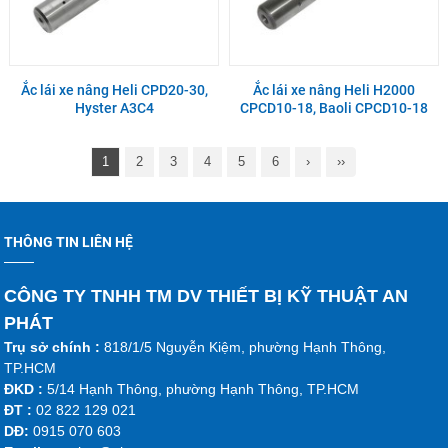
Ắc lái xe nâng Heli CPD20-30,
Ắc lái xe nâng Heli H2000
Hyster A3C4
CPCD10-18, Baoli CPCD10-18
1
2
3
4
5
6
›
››
THÔNG TIN LIÊN HỆ
CÔNG TY TNHH TM DV THIẾT BỊ KỸ THUẬT AN
PHÁT
Trụ sở chính :
818/1/5 Nguyễn Kiệm, phường Hạnh Thông,
TP.HCM
ĐKD :
5/14 Hạnh Thông, phường Hạnh Thông, TP.HCM
ĐT :
02 822 129 021
DĐ:
0915 070 603