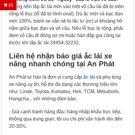
(0)
k
hông nên lắp ắc lái mới vào một vỏ cầu lái đã bị mòn
rộng lỗ trục (lỗ đã bị hình oval). Dù ắc mới và bạc đạn
mới 100%, bánh xe vẫn sẽ bị lắc lư (rơ) vì khoảng hở
nằm giữa bạc đạn và vỏ cầu. Nếu lỗ trục bị rộng, phải
đem vỏ cầu đi đóng sơ mi hoặc hàn đắp gia công lại
trước khi lắp ắc lái 24454-32232.
Liên hệ nhận báo giá ắc lái xe
nâng nhanh chóng tại An Phát
An Phát tự hào là đơn vị cung cấp
ắc lái
và phụ tùng
xe nâng uy tín, hỗ trợ đa dạng các thương hiệu lớn
như: Linde, Toyota, Komatsu, Heli, TCM, Mitsubishi,
Hangcha... với những đảm bảo:
- Giá cạnh tranh hàng đầu: hàng nhập khẩu trực tiếp,
không qua trung gian, tối ưu chi phí vận hành lên đến
20-30%.