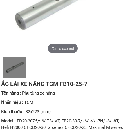
Tap to expand
ẮC LÁI XE NÂNG TCM FB10-25-7
Tên hàng :
Phụ tùng xe nâng
Nhãn hiệu :
TCM
Kích thước :
32x223 (mm)
Model :
FD20-30Z5// 6/ T3/ VT, FB20-30-7/ -6/ -V/ -7N/ -8/ -8T,
Heli H2000 CPCD20-30, G series CPCD20-25, Maximal M series