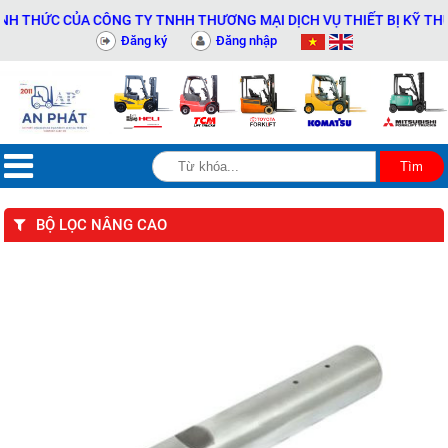
ỨC CỦA CÔNG TY TNHH THƯƠNG MẠI DỊCH VỤ THIẾT BỊ KỸ THUẬT AN
Đăng ký
Đăng nhập
BỘ LỌC NÂNG CAO