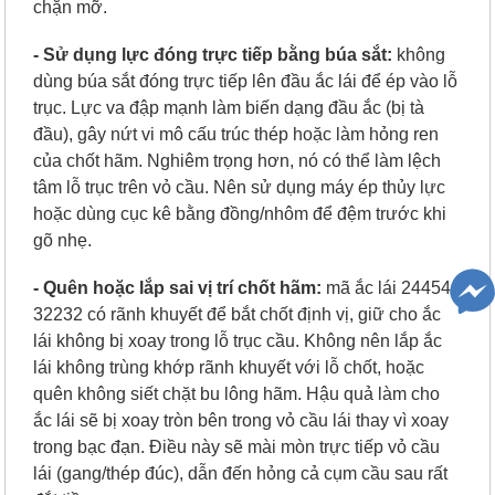
chặn mỡ.
- Sử dụng lực đóng trực tiếp bằng búa sắt:
k
hông
dùng búa sắt đóng trực tiếp lên đầu ắc lái để ép vào lỗ
trục. Lực va đập mạnh làm biến dạng đầu ắc (bị tà
đầu), gây nứt vi mô cấu trúc thép hoặc làm hỏng ren
của chốt hãm. Nghiêm trọng hơn, nó có thể làm lệch
tâm lỗ trục trên vỏ cầu. Nên sử dụng máy ép thủy lực
hoặc dùng cục kê bằng đồng/nhôm để đệm trước khi
gõ nhẹ.
- Quên hoặc lắp sai vị trí chốt hãm:
m
ã ắc lái 24454-
32232 có rãnh khuyết để bắt chốt định vị, giữ cho ắc
lái không bị xoay trong lỗ trục cầu. Không nên lắp ắc
lái không trùng khớp rãnh khuyết với lỗ chốt, hoặc
quên không siết chặt bu lông hãm. Hậu quả làm cho
ắc lái sẽ bị xoay tròn bên trong vỏ cầu lái thay vì xoay
trong bạc đạn. Điều này sẽ mài mòn trực tiếp vỏ cầu
lái (gang/thép đúc), dẫn đến hỏng cả cụm cầu sau rất