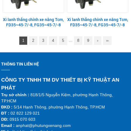
Xi lanh thắng chính xe nâng Tcm,
Xi lanh thắng chính xe nâng Tcm,
FD35~45-7/-8, FG35~45-7/-8
FD35~45-7/-8, FG35~45-7/-8
1
2
3
4
5
...
8
9
›
››
THÔNG TIN LIÊN HỆ
CÔNG TY TNHH TM DV THIẾT BỊ KỸ THUẬT AN
PHÁT
Trụ sở chính :
818/1/5 Nguyễn Kiệm, phường Hạnh Thông,
TP.HCM
ĐKD :
5/14 Hạnh Thông, phường Hạnh Thông, TP.HCM
ĐT :
02 822 129 021
DĐ:
0915 070 603
Emai
l :
anphat@phutungxenang.com