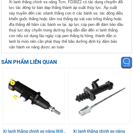
Xi lanh thắng chính xe nâng Tcm, FD30Z2 có tác dụng chuyển đổi
lực tác động từ bàn đạp thắng thành áp suất thủy lực. Áp suất
này truyền đến các xilanh thắng con ở các bánh xe, tác động điều
khiển guốc thắng hoặc tấm má thắng ép sát vào trống thắng hoặc
đĩa thắng để hãm các bánh xe lại. áp lực cúp pen đề đảm bảo dầu
thuỷ lực duy chyển trong đường ống dẫn dẫn đến xi lanh thắng
con nếu sử dụng lâu ngày cúp pen thắng bị hỏng, thành dẫn xi
lanh bị mòn nên cần phải thay thế bão dưỡng định kỳ đảm bảo
vận hành xe nâng được an toàn
SẢN PHẨM LIÊN QUAN
Xi lanh thắng chính xe nâng Still ,
Xi lanh thắng chính xe nâng