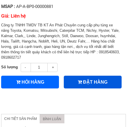
MSAP :
AP-A-BP0-00000881
Giá: Liên hệ
Công ty TNHH TMDV TB KT An Phát Chuyên cung cấp phụ tùng xe
nâng Toyota, Komatsu, Mitsubishi, Caterpilar TCM, Nichiy, Hyster, Yale,
Kalmar, Clark,, Linde, Junghengrich, Still, Daewoo, Doosan, huynhdai,
Hala, Tailift, Hangcha, Noblift, Heli, UN, Deutz Fahr,… Hàng hóa chất
lương, giá cả cạnh tranh, giao hàng tận nơi., dịch vụ tốt nhất để biết
thêm thông tin tiết quáy khách có thể liên hệ trực tiếp HP : 0918540603,
0918602717
Số lượng
-
+
HỎI HÀNG
ĐẶT HÀNG
CHI TIẾT SẢN PHẨM
BÌNH LUẬN