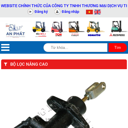
BSITE CHÍNH THỨC CỦA CÔNG TY TNHH THƯƠNG MẠI DỊCH VỤ THIẾT 
Đăng ký
Đăng nhập
BỘ LỌC NÂNG CAO