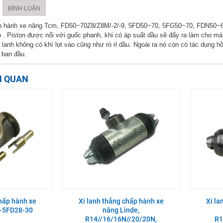
BÌNH LUẬN
ấp hành xe nâng Tcm, FD50~70Z8/Z8M/-2/-9, 5FD50~70, 5FG50~70, FDN50~60,
o . Piston được nối với guốc phanh, khi có áp suất dầu sẽ đẩy ra làm cho m
lanh không có khí lọt vào cũng như rò rỉ dầu. Ngoài ra nó còn có tác dụng hồi
í ban đầu.
N QUAN
chấp hành xe
Xi lanh thắng chấp hành xe
Xi la
3-5FD28-30
nâng Linde,
R14//16/16N//20/20N,
R1