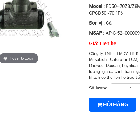
Model :
FD50~70Z8/Z8M/
CPCD50~70;1F6
Đơn vị :
Cái
MSAP :
AP-C-52--00000
Giá: Liên hệ
Công ty TNHH TMDV TB KT 
Hover to zoom
Mitsubishi, Caterpilar TCM, 
Daewoo, Doosan, huynhdai, H
lương, giá cả cạnh tranh, gi
khách có thể liên hệ trực 
4TNV94/4TNV98
Số lượng
-
HỎI HÀNG