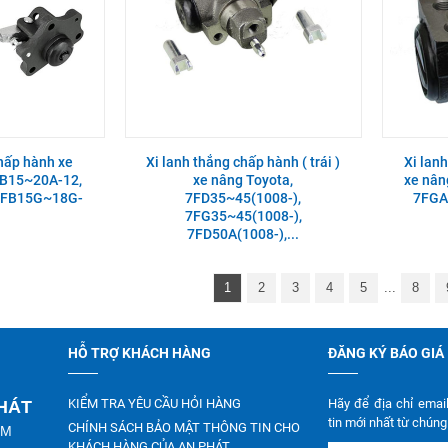
chấp hành xe
Xi lanh thắng chấp hành ( trái )
Xi lanh
FB15~20A-12,
xe nâng Toyota,
xe nân
 FB15G~18G-
7FD35~45(1008-),
7FGA
7FG35~45(1008-),
7FD50A(1008-),...
1
2
3
4
5
...
8
HỖ TRỢ KHÁCH HÀNG
ĐĂNG KÝ BÁO GIÁ
KIỂM TRA YÊU CẦU HỎI HÀNG
Hãy để địa chỉ emai
PHÁT
tin mới nhất từ chúng 
CHÍNH SÁCH BẢO MẬT THÔNG TIN CHO
CM
KHÁCH HÀNG CỦA AN PHÁT