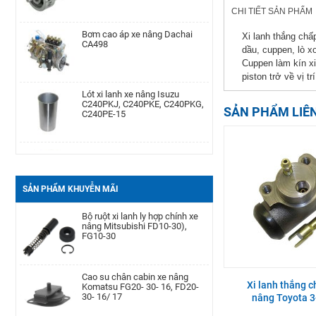
CHI TIẾT SẢN PHẨM
Bơm cao áp xe nâng Dachai
Phớt may ơ bánh trước xe nâng
CA498
Komatsu Kom. FD20-
Xi lanh thắng ch
30/-11/-12/-14/-15/-16/-17,FG20-
dầu, cuppen, lò x
30/-11/-12/-14/-15/-
Cuppen làm kín xi 
piston trở về vị tr
Lót xi lanh xe nâng Isuzu
Cảm biến lọc dầu xe nâng TCM
C240PKJ, C240PKE, C240PKG,
TD27, QD32
C240PE-15
SẢN PHẨM LIÊ
Bạc đạn chặn hông xe nâng
Bình dầu thắng xe nâng TCM
Komatsu FD20-30| -12 -16,
FD20-30Z5, FD10-18T12, FG10-
FB20-30EX8-11
18T12, FG20-30N5
SẢN PHẨM KHUYỄN MÃI
Càng xe nâng Type II A type
Bộ ruột xi lanh ly hợp chính xe
100 * 40 * 1220
nâng Mitsubishi FD10-30),
FG10-30
Bình ắc quy xe nâng TCM FB30-
Cao su chân cabin xe nâng
7 TEU FB30
Komatsu FG20- 30- 16, FD20-
Xi lanh thắng 
30- 16/ 17
nâng Toyota 