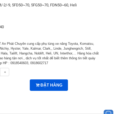
-2/-9, 5FD50~70, 5FG50~70, FDN50~60, Heli
940
An Phát Chuyên cung cấp phụ tùng xe nâng Toyota, Komatsu,
Nichiy, Hyster, Yale, Kalmar, Clark,, Linde, Junghengrich, Still,
ala, Tailift, Hangcha, Noblift, Heli, UN, Interthor,… Hàng hóa chất
ao hàng tận nơi., dịch vụ tốt nhất để biết thêm thông tin tiết quáy
tiếp HP : 0918540603, 0918602717
+
ĐẶT HÀNG