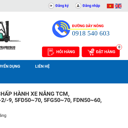
ÁT - 0311414081
Đăng ký
Đăng nhập
ĐƯỜNG DÂY NÓNG
0918 540 603
0
HỎI HÀNG
ĐẶT HÀNG
UYỂN DỤNG
LIÊN HỆ
CHẤP HÀNH XE NÂNG TCM,
2/-9, 5FD50~70, 5FG50~70, FDN50~60,
nâng