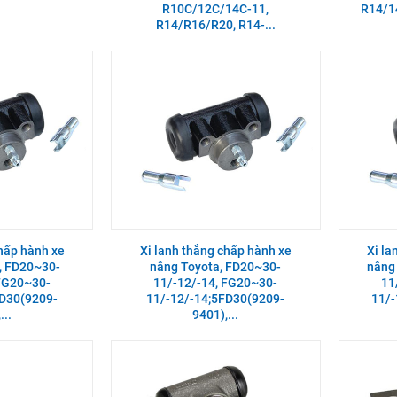
R10C/12C/14C-11,
R14/1
R14/R16/R20, R14-...
chấp hành xe
Xi lanh thắng chấp hành xe
Xi la
, FD20~30-
nâng Toyota, FD20~30-
nâng
 FG20~30-
11/-12/-14, FG20~30-
11
FD30(9209-
11/-12/-14;5FD30(9209-
11/-
...
9401),...