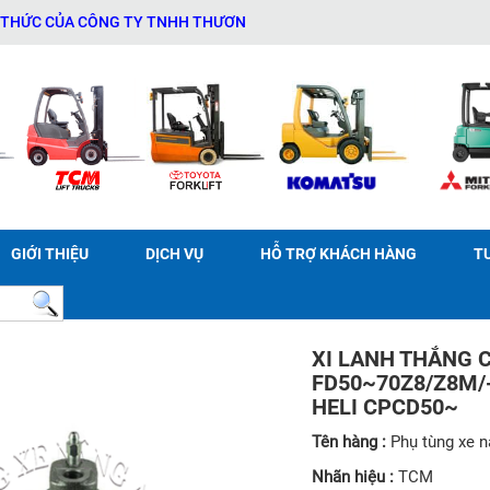
CỦA CÔNG TY TNHH THƯƠNG MẠI DỊCH VỤ THIẾT BỊ KỸ THUẬT AN PH
GIỚI THIỆU
DỊCH VỤ
HỖ TRỢ KHÁCH HÀNG
T
XI LANH THẮNG 
FD50~70Z8/Z8M/-
HELI CPCD50~
Tên hàng :
Phụ tùng xe 
Nhãn hiệu :
TCM