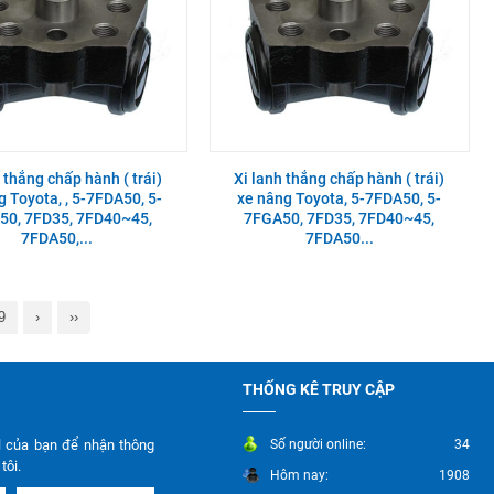
 thắng chấp hành ( trái)
Xi lanh thắng chấp hành ( trái)
g Toyota, , 5-7FDA50, 5-
xe nâng Toyota, 5-7FDA50, 5-
50, 7FD35, 7FD40~45,
7FGA50, 7FD35, 7FD40~45,
7FDA50,...
7FDA50...
9
›
››
THỐNG KÊ TRUY CẬP
l của bạn để nhận thông
Số người online:
34
tôi.
Hôm nay:
1908