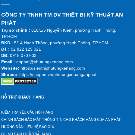
CÔNG TY TNHH TM DV THIẾT BỊ KỸ THUẬT AN
PHÁT
Trụ sở chính :
818/1/5 Nguyễn Kiệm, phường Hạnh Thông,
TP.HCM
ĐKD :
5/14 Hạnh Thông, phường Hạnh Thông, TP.HCM
ĐT :
02 822 129 021
DĐ:
0915 070 603
Emai
l :
anphat@phutungxenang.com
Website:
https://sieuthiphutungxenang.com
Shopee
: https://shopee.vn/phutungxenanganphat
HỖ TRỢ KHÁCH HÀNG
KIỂM TRA YÊU CẦU HỎI HÀNG
CHÍNH SÁCH BẢO MẬT THÔNG TIN CHO KHÁCH HÀNG CỦA AN PHÁT
HƯỚNG DẪN LIÊN HỆ BÁO GIÁ
CHÍNH SÁCH ĐỔI TRẢ HÀNG