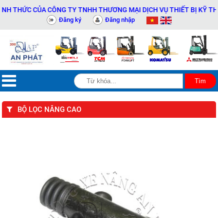
THỨC CỦA CÔNG TY TNHH THƯƠNG MẠI DỊCH VỤ THIẾT BỊ KỸ THUẬT 
Đăng ký
Đăng nhập
BỘ LỌC NÂNG CAO