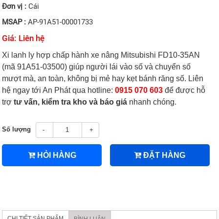
Đơn vị :
Cái
MSAP :
AP-91A51-00001733
Giá: Liên hệ
Xi lanh ly hợp chấp hành xe nâng Mitsubishi FD10-35AN
(mã 91A51-03500) giúp người lái vào số và chuyển số
mượt mà, an toàn, không bị mẻ hay kẹt bánh răng số. Liên
hệ ngay tới An Phát qua hotline:
0915 070 603
để được hỗ
trợ
tư vấn, kiểm tra kho và báo giá
nhanh chóng.
Số lượng
-
+
HỎI HÀNG
ĐẶT HÀNG
CHI TIẾT SẢN PHẨM
BÌNH LUẬN