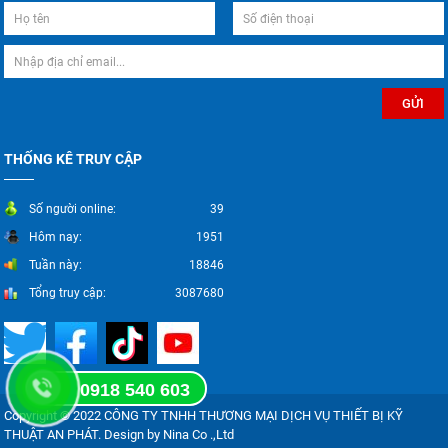
THỐNG KÊ TRUY CẬP
Số người online:
39
Hôm nay:
1951
Tuần này:
18846
Tổng truy cập:
3087680
0918 540 603
Copyright © 2022 CÔNG TY TNHH THƯƠNG MẠI DỊCH VỤ THIẾT BỊ KỸ
THUẬT AN PHÁT. Design by Nina Co .,Ltd