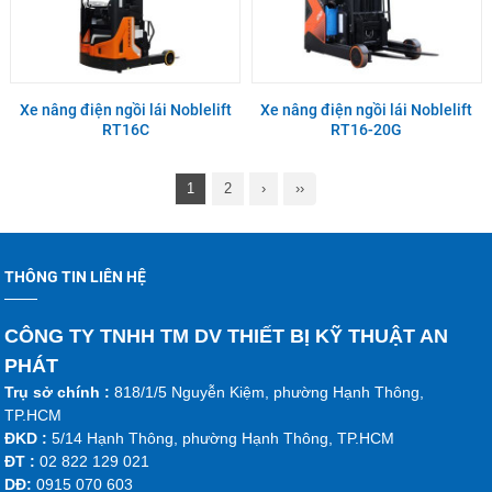
Xe nâng điện ngồi lái Noblelift
Xe nâng điện ngồi lái Noblelift
RT16C
RT16-20G
1
2
›
››
THÔNG TIN LIÊN HỆ
CÔNG TY TNHH TM DV THIẾT BỊ KỸ THUẬT AN
PHÁT
Trụ sở chính :
818/1/5 Nguyễn Kiệm, phường Hạnh Thông,
TP.HCM
ĐKD :
5/14 Hạnh Thông, phường Hạnh Thông, TP.HCM
ĐT :
02 822 129 021
DĐ:
0915 070 603