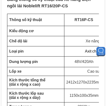
ngồi lái Noblelift RT16/20P-CS
Thông số kỹ thuật
RT16P-CS
Kiểu động cơ
A
Chế độ lái
Xe nâng điệ
Loại pin
Axit chì (ho
Dung lượng pin
48V/420Ah
Lốp xe
Cao su rắn
Kích thước tổng thể
2412x1270x2235mm
(dài x rộng x cao)
Kích thước lốp sau
1150x100x35mm
(dài x rộng x dày)