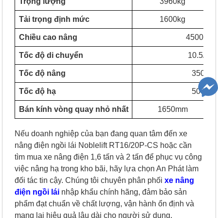
Trọng lượng
3960kg
Tải trọng định mức
1600kg
Chiều cao nâng
4500 - 
Tốc độ di chuyển
10.5/10.
Tốc độ nâng
350/45
Tốc độ hạ
500/45
Bán kính vòng quay nhỏ nhất
1650mm
Nếu doanh nghiệp của bạn đang quan tâm đến xe
nâng điện ngồi lái Noblelift RT16/20P-CS hoặc cần
tìm mua xe nâng điện 1,6 tấn và 2 tấn để phục vụ công
việc nâng hạ trong kho bãi, hãy lựa chọn An Phát làm
đối tác tin cậy. Chúng tôi chuyên phân phối
xe nâng
điện ngồi lái
nhập khẩu chính hãng, đảm bảo sản
phẩm đạt chuẩn về chất lượng, vận hành ổn định và
mang lại hiệu quả lâu dài cho người sử dụng.