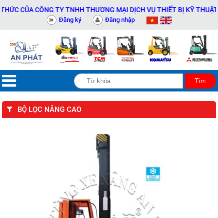
 CỦA CÔNG TY TNHH THƯƠNG MẠI DỊCH VỤ THIẾT BỊ KỸ THUẬT AN P
Đăng ký
Đăng nhập
BỘ LỌC NÂNG CAO