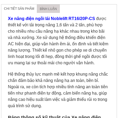
CHI TIẾT SẢN PHẨM
BÌNH LUẬN
Xe nâng điện ngồi lái Noblelift RT16/20P-CS
được
thiết kế với tải trọng nâng 1,6 tấn và 2 tấn, phù hợp
cho nhiều nhu cầu nâng hạ khác nhau trong kho bãi
và nhà xưởng. Xe sử dụng hệ thống điều khiển điện
AC hiện đại, giúp vận hành êm ái, ổn định và tiết kiệm
năng lượng. Thiết kế nhỏ gọn cho phép xe di chuyển
linh hoạt trong lối đi hẹp, đồng thời ghế ngồi được tối
ưu mang lại sự thoải mái cho người vận hành.
Hệ thống thủy lực mạnh mẽ kết hợp khung nâng chắc
chắn đảm bảo khả năng nâng hạ an toàn, bền bỉ.
Ngoài ra, xe còn tích hợp nhiều tính năng an toàn tiên
tiến như phanh điện tự động, cảm biến nâng hạ, giúp
nâng cao hiệu suất làm việc và giảm thiểu rủi ro trong
quá trình sử dụng.
Bảng thông số kỹ thuật của Xe nâng điện