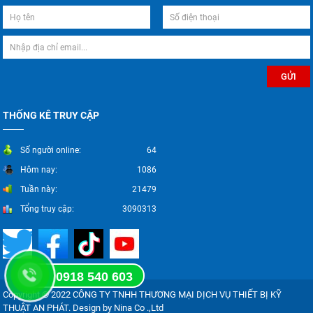
THỐNG KÊ TRUY CẬP
Số người online:
64
Hôm nay:
1086
Tuần này:
21479
Tổng truy cập:
3090313
0918 540 603
Copyright © 2022 CÔNG TY TNHH THƯƠNG MẠI DỊCH VỤ THIẾT BỊ KỸ
THUẬT AN PHÁT. Design by Nina Co .,Ltd