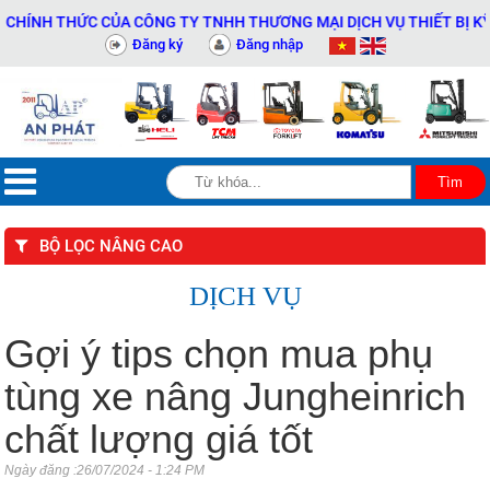
ỨC CỦA CÔNG TY TNHH THƯƠNG MẠI DỊCH VỤ THIẾT BỊ KỸ THUẬT AN
Đăng ký
Đăng nhập
BỘ LỌC NÂNG CAO
DỊCH VỤ
Gợi ý tips chọn mua phụ
tùng xe nâng Jungheinrich
chất lượng giá tốt
Ngày đăng :26/07/2024 - 1:24 PM