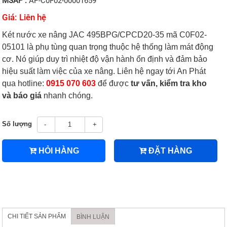
MSAP :
AP-C0F02-00001659
Giá: Liên hệ
Két nước xe nâng JAC 495BPG/CPCD20-35 mã C0F02-
05101 là phụ tùng quan trọng thuộc hệ thống làm mát động
cơ. Nó giúp duy trì nhiệt độ vận hành ổn định và đảm bảo
hiệu suất làm việc của xe nâng. Liên hệ ngay tới An Phát
qua hotline:
0915 070 603
để được
tư vấn, kiểm tra kho
và báo giá
nhanh chóng.
Số lượng
-
+
HỎI HÀNG
ĐẶT HÀNG
CHI TIẾT SẢN PHẨM
BÌNH LUẬN