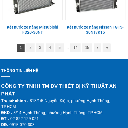
Két nước xe nâng Mitsubishi
Két nước xe nâng Nissan FG15-
FD20-30NT
30NT/K15
1
2
3
4
5
...
14
15
›
››
THÔNG TIN LIÊN HỆ
CÔNG TY TNHH TM DV THIẾT BỊ KỸ THUẬT AN
PHÁT
Trụ sở chính :
818/1/5 Nguyễn Kiệm, phường Hạnh Thông,
TP.HCM
ĐKD :
5/14 Hạnh Thông, phường Hạnh Thông, TP.HCM
ĐT :
02 822 129 021
DĐ:
0915 070 603