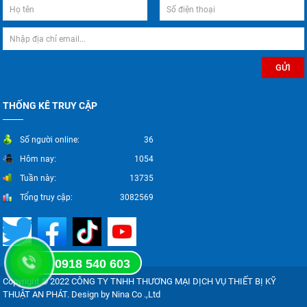
THỐNG KÊ TRUY CẬP
Số người online:
36
Hôm nay:
1054
Tuần này:
13735
Tổng truy cập:
3082569
0918 540 603
Copyright © 2022 CÔNG TY TNHH THƯƠNG MẠI DỊCH VỤ THIẾT BỊ KỸ
THUẬT AN PHÁT. Design by Nina Co .,Ltd