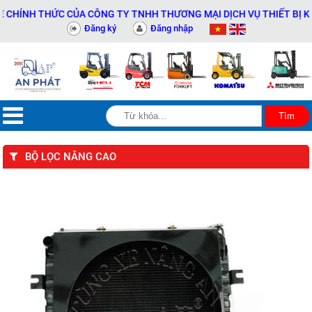
NH THỨC CỦA CÔNG TY TNHH THƯƠNG MẠI DỊCH VỤ THIẾT BỊ KỸ THU
Đăng ký
Đăng nhập
BỘ LỌC NÂNG CAO