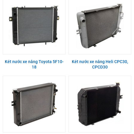
Két nước xe nâng Toyota 5F10-
Két nước xe nâng Heli CPC30,
18
CPCD30