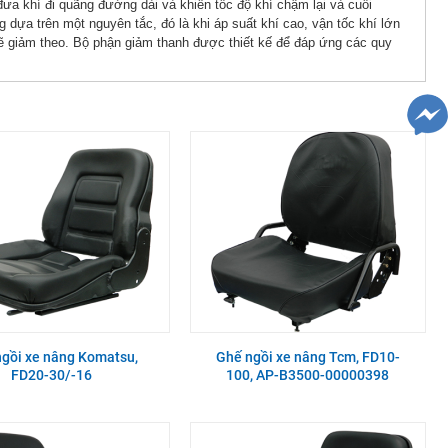
đưa khí đi quãng đường dài và khiến tốc độ khí chậm lại và cuối
g dựa trên một nguyên tắc, đó là khi áp suất khí cao, vận tốc khí lớn
 sẽ giảm theo. Bộ phận giảm thanh được thiết kế để đáp ứng các quy
gồi xe nâng Komatsu,
Ghế ngồi xe nâng Tcm, FD10-
FD20-30/-16
100, AP-B3500-00000398