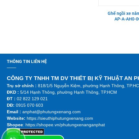
RT15-20-25ST2
H2000 series CPC10-
35,CPCD10-35,CPQ10-
35,CPQD10-35
Ghế ngồi xe nâ
AP-A-AH0-0
Bạc đầu to thanh truyền xe
Ống dầu hồi xe nâng Xinchai
nâng Isuzu 4LB1 STD
490BPG, 495BPG, 498BPG
Càng xe nâng Type II A type
Nắp xi lanh xe nâng Isuzu
100 * 40 * 1220 (phù hợp 1.5-
C240PKJ
2T)
THÔNG TIN LIÊN HỆ
CÔNG TY TNHH TM DV THIẾT BỊ KỸ THUẬT AN 
Mâm ép xe nâng TCM FG20-
Nắp xi lanh xe nâng Isuzu
30N5/VC/C3C/C3C-A
C240PKJ | AP-Z-5-1-00003780
Trụ sở chính :
818/1/5 Nguyễn Kiệm, phường Hạnh Thông, TP.H
ĐKD :
5/14 Hạnh Thông, phường Hạnh Thông, TP.HCM
ĐT :
02 822 129 021
Trục khuỷu xe nâng Toyota 2J
DĐ:
0915 070 603
Tắc kê bánh sau xe nâng Heli
CPC(D)10-30,CPD10-
Emai
l :
anphat@phutungxenang.com
30;CPCD20-30
Website:
https://sieuthiphutungxenang.com
Shopee
: https://shopee.vn/phutungxenanganphat
Bơm nước xe nâng Komatsu
Cam xoay xe nâng Nichiyu
4D94-2P
Nichiyu FB10-18 65 Series LH