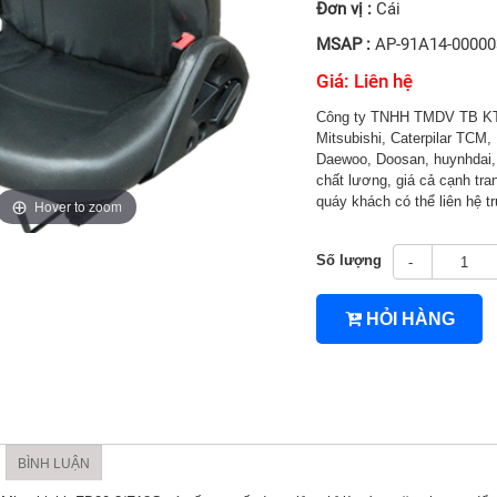
Đơn vị :
Cái
MSAP :
AP-91A14-00000
Giá: Liên hệ
Công ty TNHH TMDV TB KT 
Mitsubishi, Caterpilar TCM, 
Daewoo, Doosan, huynhdai, H
chất lương, giá cả cạnh tran
quáy khách có thể liên hệ 
Hover to zoom
Số lượng
-
4TNV94/4TNV98
HỎI HÀNG
BÌNH LUẬN