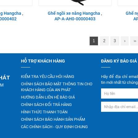
ng Hangcha ,
Ghế ngồi xe nâng Hangcha ,
Ghế ng
0000402
AP-A-AH0-00000403
A
1
2
3
›
››
HỖ TRỢ KHÁCH HÀNG
ĐĂNG KÝ BÁO GIÁ
KIỂM TRA YÊU CẦU HỎI HÀNG
Hãy để địa chỉ emai
PHÁT
tin mới nhất từ chúng 
CHÍNH SÁCH BẢO MẬT THÔNG TIN CHO
CM
KHÁCH HÀNG CỦA AN PHÁT
HƯỚNG DẪN LIÊN HỆ BÁO GIÁ
CHÍNH SÁCH ĐỔI TRẢ HÀNG
HÌNH THỨC THANH TOÁN
CHÍNH SÁCH BẢO HÀNH SẢN PHẨM
CÁC CHÍNH SÁCH - QUY ĐỊNH CHUNG