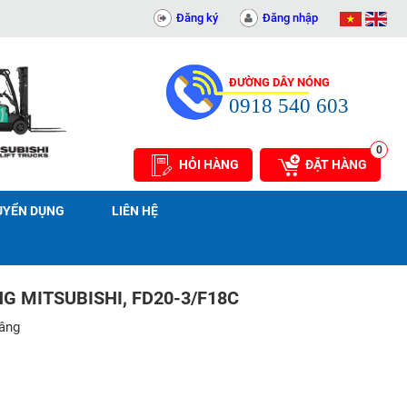
PHÁT - 0311414081
Đăng ký
Đăng nhập
ĐƯỜNG DÂY NÓNG
0918 540 603
0
HỎI HÀNG
ĐẶT HÀNG
UYỂN DỤNG
LIÊN HỆ
G MITSUBISHI, FD20-3/F18C
nâng