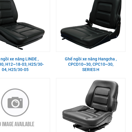
ngồi xe nâng LINDE ,
Ghế ngồi xe nâng Hangcha ,
0, H12~18-03, H25/30-
CPCD10~30, CPC10~30,
04, H25/30-05
SERIES H