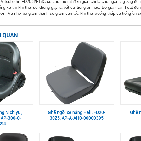
Mitsubishi, FD20-3/F18C có cấu tạo rất đơn giản chỉ là các ngăn zig zag để 
 ống xả thì khí thải sẽ không gây ra bất cứ tiếng ồn nào. Bộ giảm âm hoạt độn
 lớn. Và nhờ bộ giảm thanh sẽ giảm vận tốc khí thải xuống thấp và tiếng ồn
N QUAN
g Nichiyu ,
Ghế ngồi xe nâng Heli, FD20-
Ghế n
 AP-300-0-
30Z5, AP-A-AH0-00000395
394