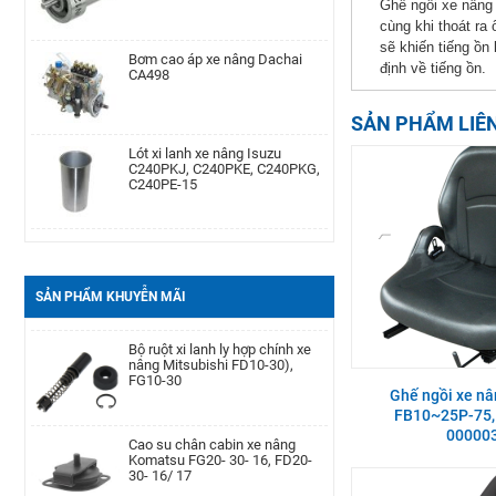
Ghế ngồi xe nâng 
cùng khi thoát ra
Bơm cao áp xe nâng Dachai
sẽ khiến tiếng ồn
Phớt may ơ bánh trước xe nâng
CA498
Komatsu Kom. FD20-
định về tiếng ồn.
30/-11/-12/-14/-15/-16/-17,FG20-
30/-11/-12/-14/-15/-
SẢN PHẨM LIÊ
Lót xi lanh xe nâng Isuzu
Cảm biến lọc dầu xe nâng TCM
C240PKJ, C240PKE, C240PKG,
TD27, QD32
C240PE-15
Bạc đạn chặn hông xe nâng
Bình dầu thắng xe nâng TCM
Komatsu FD20-30| -12 -16,
FD20-30Z5, FD10-18T12, FG10-
FB20-30EX8-11
18T12, FG20-30N5
SẢN PHẨM KHUYỄN MÃI
Càng xe nâng Type II A type
Bộ ruột xi lanh ly hợp chính xe
100 * 40 * 1220
nâng Mitsubishi FD10-30),
FG10-30
Ghế ngồi xe nân
FB10~25P-75,
Bình ắc quy xe nâng TCM FB30-
Cao su chân cabin xe nâng
00000
7 TEU FB30
Komatsu FG20- 30- 16, FD20-
30- 16/ 17