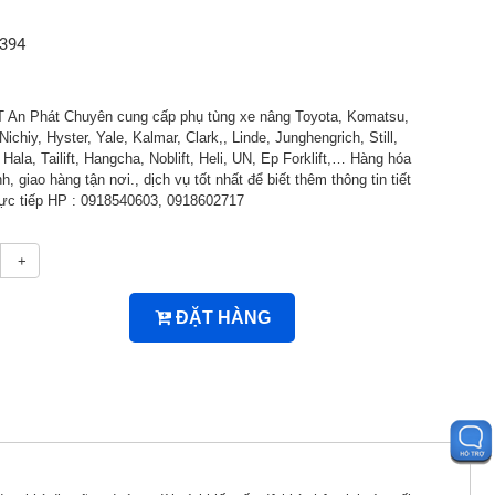
394
An Phát Chuyên cung cấp phụ tùng xe nâng Toyota, Komatsu,
Nichiy, Hyster, Yale, Kalmar, Clark,, Linde, Junghengrich, Still,
ala, Tailift, Hangcha, Noblift, Heli, UN, Ep Forklift,… Hàng hóa
h, giao hàng tận nơi., dịch vụ tốt nhất để biết thêm thông tin tiết
trực tiếp HP : 0918540603, 0918602717
+
ĐẶT HÀNG