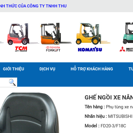
C CỦA CÔNG TY TNHH THƯƠNG MẠI DỊCH VỤ THIẾT BỊ KỸ THUẬT AN 
GIỚI THIỆU
DỊCH VỤ
HỖ TRỢ KHÁCH HÀNG
T
GHẾ NGỒI XE NÂN
Tên hàng :
Phụ tùng xe 
Nhãn hiệu :
MITSUBISHI
Model :
FD20-3/F18C