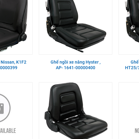
 Nissan, K1F2
Ghế ngồi xe nâng Hyster ,
Ghế 
00000399
AP- 1641-00000400
HT25/3