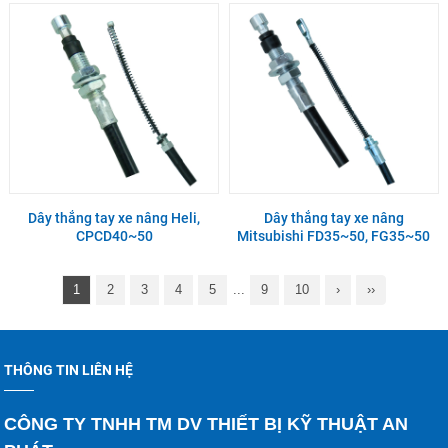
Dây thắng tay xe nâng Heli,
Dây thắng tay xe nâng
CPCD40~50
Mitsubishi FD35~50, FG35~50
1
2
3
4
5
...
9
10
›
››
THÔNG TIN LIÊN HỆ
CÔNG TY TNHH TM DV THIẾT BỊ KỸ THUẬT AN