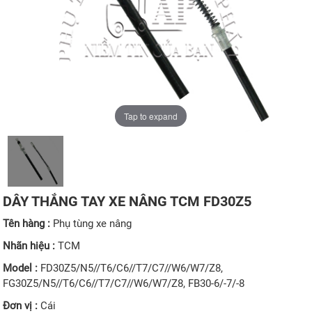
Tap to expand
DÂY THẮNG TAY XE NÂNG TCM FD30Z5
Tên hàng :
Phụ tùng xe nâng
Nhãn hiệu :
TCM
Model :
FD30Z5/N5//T6/C6//T7/C7//W6/W7/Z8,
FG30Z5/N5//T6/C6//T7/C7//W6/W7/Z8, FB30-6/-7/-8
Đơn vị :
Cái