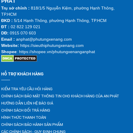
PHÁT
Trụ sở chính :
818/1/5 Nguyễn Kiệm, phường Hạnh Thông,
TP.HCM
ĐKD :
5/14 Hạnh Thông, phường Hạnh Thông, TP.HCM
ĐT :
02 822 129 021
DĐ:
0915 070 603
Emai
l :
anphat@phutungxenang.com
Website:
https://sieuthiphutungxenang.com
Shopee
: https://shopee.vn/phutungxenanganphat
HỖ TRỢ KHÁCH HÀNG
KIỂM TRA YÊU CẦU HỎI HÀNG
CHÍNH SÁCH BẢO MẬT THÔNG TIN CHO KHÁCH HÀNG CỦA AN PHÁT
HƯỚNG DẪN LIÊN HỆ BÁO GIÁ
CHÍNH SÁCH ĐỔI TRẢ HÀNG
HÌNH THỨC THANH TOÁN
CHÍNH SÁCH BẢO HÀNH SẢN PHẨM
CÁC CHÍNH SÁCH - QUY ĐỊNH CHUNG