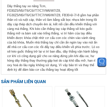
Dây thắng tay xe nâng Tcm,
FD30Z5/N5//T6/C6//T7/C7//W6/W7/Z8,
FG30Z5/N5//T6/C6//T7/C7//W6/W7/Z8, FB30-6/-7/-8 gồm hai phần
thân vỏ và ruột cáp, thân vỏ làm bằng sắt bọc nhựa bên trong lõi
dây cáp thép dịch chuyển êm ái, kết nối cần đều khiển thắng với
càng má thắng, Khi kéo cần thắng tay cáp thắng sẽ kéo guốc
thắng mỡ ra bám sát vào trống thắng, vị trí hãm của tay điều
khiển được khóa chặt nhờ cơ cấu con cóc chèn vào vành răng
của bộ khóa, Muốn nhả thắng tay chỉ cần ấn ngón tay vào nút ấn
để nhả cơ cấu con cóc rồi đẩy tay điều khiển về phía trước. Lò xo
sẽ kéo guốc thắng trở lại vị trí ban đầu, dây thắng vận hành bắng
cơ khí có công dụng giữ cho xe nâng đứng yên khi đậu xe, hư
hỏng dây thắng thay thường gặp kẹt do cáp khô dầu mỡ, han rỉ
oxy hoá do lâu ngày không sử dụng, Vì vậy bảo trì và thay thế
định kỳ để đảm bảo cơ cầu thắng tay hoạt động tốt
SẢN PHẨM LIÊN QUAN