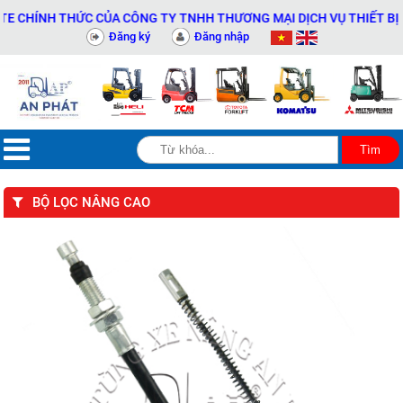
CHÍNH THỨC CỦA CÔNG TY TNHH THƯƠNG MẠI DỊCH VỤ THIẾT BỊ KỸ 
Đăng ký
Đăng nhập
BỘ LỌC NÂNG CAO