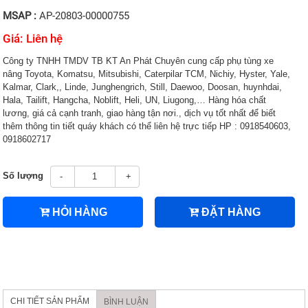
MSAP :
AP-20803-00000755
Giá: Liên hệ
Công ty TNHH TMDV TB KT An Phát Chuyên cung cấp phụ tùng xe
nâng Toyota, Komatsu, Mitsubishi, Caterpilar TCM, Nichiy, Hyster, Yale,
Kalmar, Clark,, Linde, Junghengrich, Still, Daewoo, Doosan, huynhdai,
Hala, Tailift, Hangcha, Noblift, Heli, UN, Liugong,… Hàng hóa chất
lương, giá cả cạnh tranh, giao hàng tận nơi., dịch vụ tốt nhất để biết
thêm thông tin tiết quáy khách có thể liên hệ trực tiếp HP : 0918540603,
0918602717
Số lượng
-
+
HỎI HÀNG
ĐẶT HÀNG
CHI TIẾT SẢN PHẨM
BÌNH LUẬN