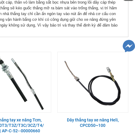
t cáp, thân vỏ làm bằng sắt bọc nhựa bên trong lõi dây cáp thép
thắng sẽ kéo guốc thắng mỡ ra bám sát vào trống thắng, vị trí hãm
 nhả thắng tay chỉ cần ấn ngón tay vào nút ấn để nhả cơ cấu con
 thắng vận hành bắng cơ khí có công dụng giữ cho xe nâng đứng yên
ngày không sử dụng, Vì vậy bảo trì và thay thế định kỳ để đảm bảo
hắng tay xe nâng Tcm,
Dây thắng tay xe nâng Heli,
0T3/T3Z/T3C/3CZ/T4/
CPCD50~100
| AP-C-52--00000660