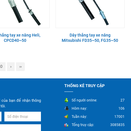
hắng tay xe nâng Heli,
Dây thắng tay xe nâng
CPCD40~50
Mitsubishi FD35~50, FG35~50
10
›
››
THỐNG KÊ TRUY CẬP
l của bạn để nhận thông
Số người online:
27
tôi.
Hôm nay:
106
Tuần này:
17001
Tổng truy cập:
3085835