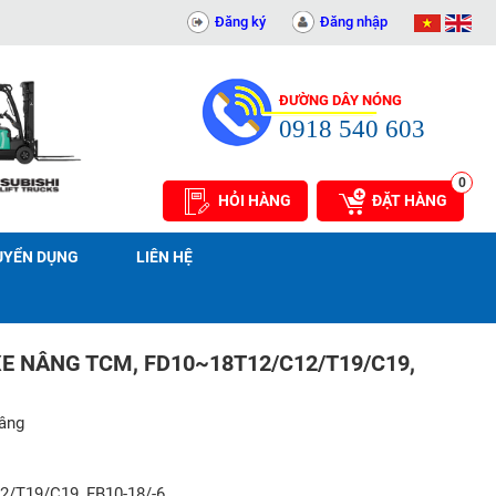
N PHÁT - 0311414081
Đăng ký
Đăng nhập
ĐƯỜNG DÂY NÓNG
0918 540 603
0
HỎI HÀNG
ĐẶT HÀNG
UYỂN DỤNG
LIÊN HỆ
E NÂNG TCM, FD10~18T12/C12/T19/C19,
nâng
/T19/C19, FB10-18/-6