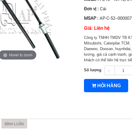
Đơn vị :
Cái
MSAP :
AP-C-52--00000
Giá: Liên hệ
Công ty TNHH TMDV TB KT 
Mitsubishi, Caterpilar TCM, 
Daewoo, Doosan, huynhdai, H
Hover to zoom
lương, giá cả cạnh tranh, gi
khách có thể liên hệ trực 
Số lượng
-
4TNV94/4TNV98
HỎI HÀNG
BÌNH LUẬN