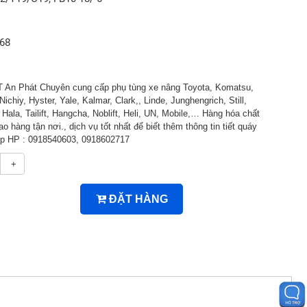
768
An Phát Chuyên cung cấp phụ tùng xe nâng Toyota, Komatsu,
Nichiy, Hyster, Yale, Kalmar, Clark,, Linde, Junghengrich, Still,
ala, Tailift, Hangcha, Noblift, Heli, UN, Mobile,… Hàng hóa chất
ao hàng tận nơi., dịch vụ tốt nhất để biết thêm thông tin tiết quáy
tiếp HP : 0918540603, 0918602717
+
ĐẶT HÀNG