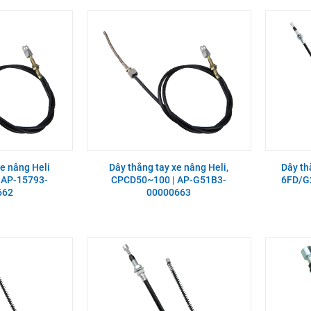
xe nâng Heli
Dây thắng tay xe nâng Heli,
Dây th
 AP-15793-
CPCD50~100 | AP-G51B3-
6FD/G
662
00000663