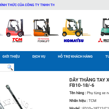
HỨC CỦA CÔNG TY TNHH THƯƠNG MẠI DỊCH VỤ THIẾT BỊ KỸ THUẬT A
GIỚI THIỆU
DỊCH VỤ
HỖ TRỢ KHÁCH HÀNG
T
DÂY THẮNG TAY X
FB10-18/-6
Tên hàng :
Phụ tùng xe 
Nhãn hiệu :
TCM
Model :
FD10~18T12/C12