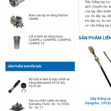
Dây thắng tay xe 
dịch chuyển êm ái
của tay điều khiể
Bơm cao áp xe nâng Dachai
Phớt may ơ bánh trước xe nâng
CA498
Komatsu Kom. FD20-
cóc rồi đẩy tay đ
30/-11/-12/-14/-15/-16/-17,FG20-
khi đậu xe, hư hỏ
30/-11/-12/-14/-15/-
cơ cầu thắng tay 
Lót xi lanh xe nâng Isuzu
Cảm biến lọc dầu xe nâng TCM
C240PKJ, C240PKE, C240PKG,
TD27, QD32
SẢN PHẨM LIÊ
C240PE-15
Bạc đạn chặn hông xe nâng
Bình dầu thắng xe nâng TCM
Komatsu FD20-30| -12 -16,
FD20-30Z5, FD10-18T12, FG10-
FB20-30EX8-11
18T12, FG20-30N5
SẢN PHẨM KHUYỄN MÃI
Càng xe nâng Type II A type
Bộ ruột xi lanh ly hợp chính xe
100 * 40 * 1220
nâng Mitsubishi FD10-30),
FG10-30
Bình ắc quy xe nâng TCM FB30-
Cao su chân cabin xe nâng
Dây thắng ta
7 TEU FB30
Komatsu FG20- 30- 16, FD20-
Hangcha , CPC
30- 16/ 17