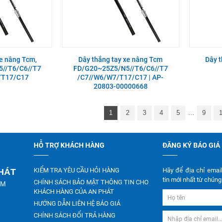
xe nâng Tcm,
Dây thắng tay xe nâng Tcm
Dây t
//T6/C6//T7
FD/G20~25Z5/N5//T6/C6//T7
/T17/C17
/C7//W6/W7/T17/C17 | AP-
20803-00000668
1
2
3
4
5
...
9
HỖ TRỢ KHÁCH HÀNG
ĐĂNG KÝ BÁO GIÁ
KIỂM TRA YÊU CẦU HỎI HÀNG
Hãy để địa chỉ emai
PHÁT
tin mới nhất từ chúng 
CHÍNH SÁCH BẢO MẬT THÔNG TIN CHO
CM
KHÁCH HÀNG CỦA AN PHÁT
HƯỚNG DẪN LIÊN HỆ BÁO GIÁ
CHÍNH SÁCH ĐỔI TRẢ HÀNG