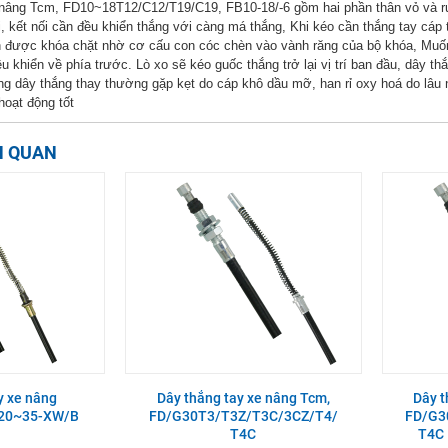
nâng Tcm, FD10~18T12/C12/T19/C19, FB10-18/-6 gồm hai phần thân vỏ và ruộ
, kết nối cần đều khiển thắng với càng má thắng, Khi kéo cần thắng tay cáp 
n được khóa chặt nhờ cơ cấu con cóc chèn vào vành răng của bộ khóa, Muốn
iều khiển về phía trước. Lò xo sẽ kéo guốc thắng trở lại vị trí ban đầu, dây
ng dây thắng thay thường gặp kẹt do cáp khô dầu mỡ, han rỉ oxy hoá do lâu 
hoạt động tốt
N QUAN
y xe nâng
Dây thắng tay xe nâng Tcm,
Dây t
D20~35-XW/B
FD/G30T3/T3Z/T3C/3CZ/T4/
FD/G3
T4C
T4C 