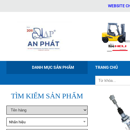
WEBSITE CHÍNH T
Xe nâng tay điện Noblelift
PWB-150/200/300
DANH MỤC SẢN PHẨM
TRANG CHỦ
Xe nâng điện ngồi lái Noblelift
CPD20-38
TÌM KIẾM SẢN PHẨM
Xe nâng bán tự động Noblelift
ESFH10
Nhãn hiệu
Xe nâng tay cao Noblelift
SFH10/15