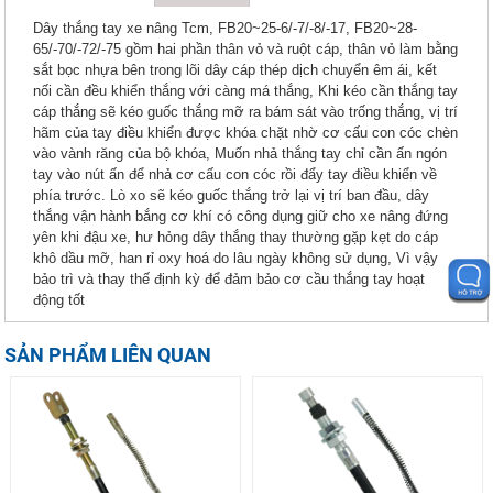
Dây thắng tay xe nâng Tcm, FB20~25-6/-7/-8/-17, FB20~28-
65/-70/-72/-75 gồm hai phần thân vỏ và ruột cáp, thân vỏ làm bằng
sắt bọc nhựa bên trong lõi dây cáp thép dịch chuyển êm ái, kết
nối cần đều khiển thắng với càng má thắng, Khi kéo cần thắng tay
cáp thắng sẽ kéo guốc thắng mỡ ra bám sát vào trống thắng, vị trí
hãm của tay điều khiển được khóa chặt nhờ cơ cấu con cóc chèn
vào vành răng của bộ khóa, Muốn nhả thắng tay chỉ cần ấn ngón
tay vào nút ấn để nhả cơ cấu con cóc rồi đẩy tay điều khiển về
phía trước. Lò xo sẽ kéo guốc thắng trở lại vị trí ban đầu, dây
thắng vận hành bắng cơ khí có công dụng giữ cho xe nâng đứng
yên khi đậu xe, hư hỏng dây thắng thay thường gặp kẹt do cáp
khô dầu mỡ, han rỉ oxy hoá do lâu ngày không sử dụng, Vì vậy
bảo trì và thay thế định kỳ để đảm bảo cơ cầu thắng tay hoạt
động tốt
SẢN PHẨM LIÊN QUAN