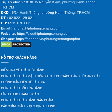
Trụ sở chính :
818/1/5 Nguyễn Kiệm, phường Hạnh Thông,
TP.HCM
ĐKD :
5/14 Hạnh Thông, phường Hạnh Thông, TP.HCM
ĐT :
02 822 129 021
DĐ:
0915 070 603
Emai
l :
anphat@phutungxenang.com
Website:
https://sieuthiphutungxenang.com
Shopee
: https://shopee.vn/phutungxenanganphat
HỖ TRỢ KHÁCH HÀNG
KIỂM TRA YÊU CẦU HỎI HÀNG
CHÍNH SÁCH BẢO MẬT THÔNG TIN CHO KHÁCH HÀNG CỦA AN PHÁT
HƯỚNG DẪN LIÊN HỆ BÁO GIÁ
CHÍNH SÁCH ĐỔI TRẢ HÀNG
HÌNH THỨC THANH TOÁN
CHÍNH SÁCH BẢO HÀNH SẢN PHẨM
CÁC CHÍNH SÁCH - QUY ĐỊNH CHUNG