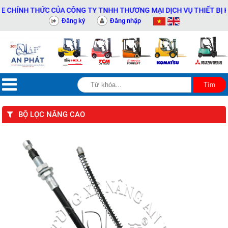
HÍNH THỨC CỦA CÔNG TY TNHH THƯƠNG MẠI DỊCH VỤ THIẾT BỊ KỸ T
Đăng ký
Đăng nhập
BỘ LỌC NÂNG CAO