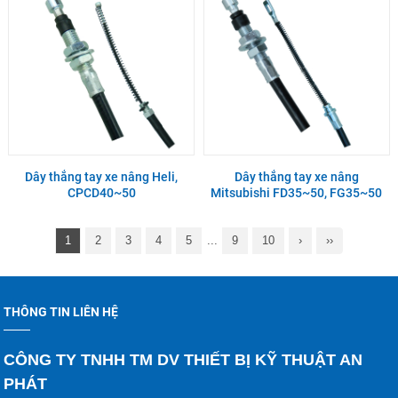
Dây thắng tay xe nâng Heli,
Dây thắng tay xe nâng
CPCD40~50
Mitsubishi FD35~50, FG35~50
1
2
3
4
5
...
9
10
›
››
THÔNG TIN LIÊN HỆ
CÔNG TY TNHH TM DV THIẾT BỊ KỸ THUẬT AN
PHÁT