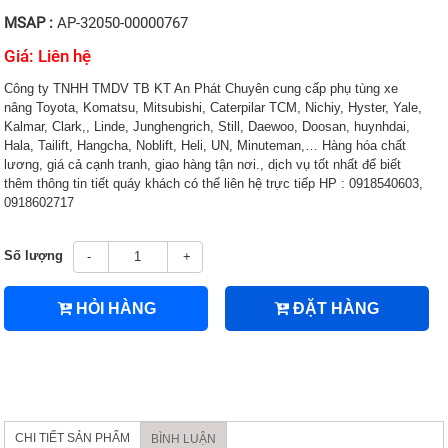
MSAP :
AP-32050-00000767
Giá: Liên hệ
Công ty TNHH TMDV TB KT An Phát Chuyên cung cấp phụ tùng xe
nâng Toyota, Komatsu, Mitsubishi, Caterpilar TCM, Nichiy, Hyster, Yale,
Kalmar, Clark,, Linde, Junghengrich, Still, Daewoo, Doosan, huynhdai,
Hala, Tailift, Hangcha, Noblift, Heli, UN, Minuteman,… Hàng hóa chất
lương, giá cả cạnh tranh, giao hàng tận nơi., dịch vụ tốt nhất để biết
thêm thông tin tiết quáy khách có thể liên hệ trực tiếp HP : 0918540603,
0918602717
Số lượng
-
+
HỎI HÀNG
ĐẶT HÀNG
CHI TIẾT SẢN PHẨM
BÌNH LUẬN