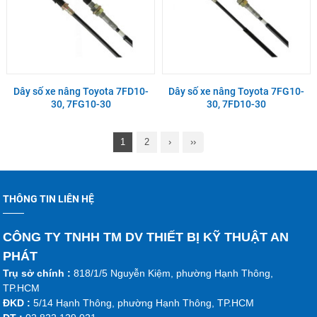
Dây số xe nâng Toyota 7FD10-
Dây số xe nâng Toyota 7FG10-
30, 7FG10-30
30, 7FD10-30
1
2
›
››
THÔNG TIN LIÊN HỆ
CÔNG TY TNHH TM DV THIẾT BỊ KỸ THUẬT AN
PHÁT
Trụ sở chính :
818/1/5 Nguyễn Kiệm, phường Hạnh Thông,
TP.HCM
ĐKD :
5/14 Hạnh Thông, phường Hạnh Thông, TP.HCM