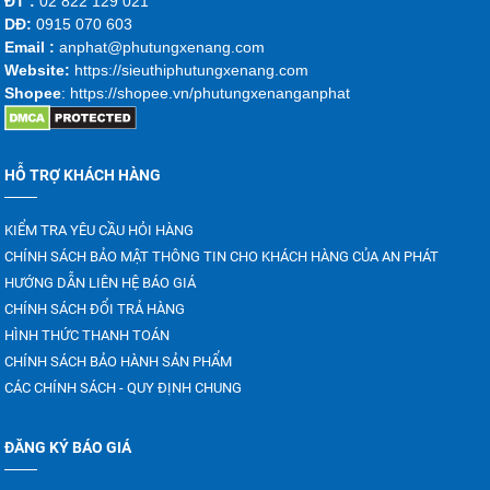
ĐT :
02 822 129 021
DĐ:
0915 070 603
Emai
l :
anphat@phutungxenang.com
Website:
https://sieuthiphutungxenang.com
Shopee
: https://shopee.vn/phutungxenanganphat
HỖ TRỢ KHÁCH HÀNG
KIỂM TRA YÊU CẦU HỎI HÀNG
CHÍNH SÁCH BẢO MẬT THÔNG TIN CHO KHÁCH HÀNG CỦA AN PHÁT
HƯỚNG DẪN LIÊN HỆ BÁO GIÁ
CHÍNH SÁCH ĐỔI TRẢ HÀNG
HÌNH THỨC THANH TOÁN
CHÍNH SÁCH BẢO HÀNH SẢN PHẨM
CÁC CHÍNH SÁCH - QUY ĐỊNH CHUNG
ĐĂNG KÝ BÁO GIÁ